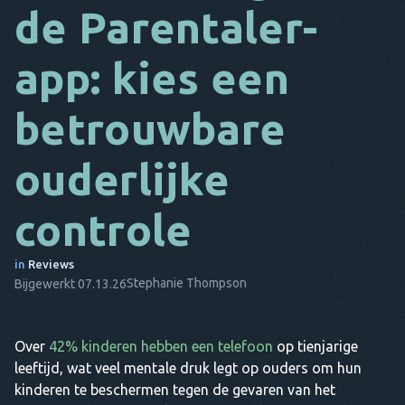
de Parentaler-
DA
app: kies een
HET
FR
betrouwbare
NL
ouderlijke
ES
TR
controle
PT
in
Reviews
HIJ
Stephanie Thompson
Bijgewerkt 07.13.26
Over
42% kinderen hebben een telefoon
op tienjarige
leeftijd, wat veel mentale druk legt op ouders om hun
kinderen te beschermen tegen de gevaren van het