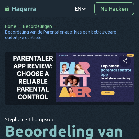
Nu Hacken
EN
Home
Beoordelingen
PT
Beoordeling van de Parentaler-app: kies een betrouwbare
ouderlijke controle
TR
RO
DE
Deel dit artikel
SV
KO
EL
Twitter
Facebook
Link kopiëren
AR
Stephanie Thompson
Beoordeling van
BG
CS