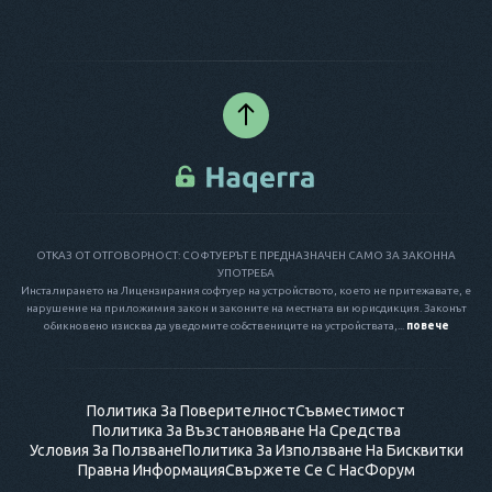
ОТКАЗ ОТ ОТГОВОРНОСТ: СОФТУЕРЪТ Е ПРЕДНАЗНАЧЕН САМО ЗА ЗАКОННА
УПОТРЕБА
Инсталирането на Лицензирания софтуер на устройството, което не притежавате, е
нарушение на приложимия закон и законите на местната ви юрисдикция. Законът
обикновено изисква да уведомите собствениците на устройствата,...
повече
Политика За Поверителност
Съвместимост
Политика За Възстановяване На Средства
Условия За Ползване
Политика За Използване На Бисквитки
Правна Информация
Свържете Се С Нас
Форум