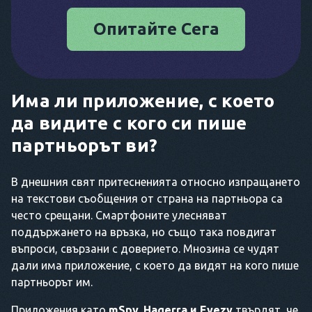
Опитайте Сега
Има ли приложение, с което
да видите с кого си пише
партньорът ви?
В днешния свят притесненията относно изпращането
на текстови съобщения от страна на партньора са
често срещани. Смартфоните улесняват
поддържането на връзка, но също така повдигат
въпроси, свързани с доверието. Мнозина се чудят
дали има приложение, с което да видят на кого пише
партньорът им.
Приложения като
mSpy, Haqerra и Eyezy
твърдят, че