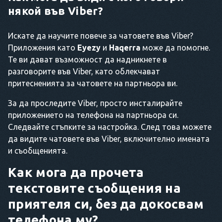
някой във Viber?
Искате да научите повече за чатовете във Viber?
Приложения като
Eyezy
и
Haqerra
може да помогне.
Те ви дават възможност да надникнете в
разговорите във Viber, като облекчават
притесненията за чатовете на партньора ви.
За да проследите Viber, просто инсталирайте
приложението на телефона на партньора си.
Следвайте стъпките за настройка. След това можете
да видите чатовете във Viber, включително имената
и съобщенията.
Как мога да прочета
текстовите съобщения на
приятеля си, без да докосвам
телефона му?