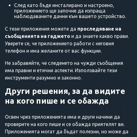
След като бъде инсталирано и настроено,
приложението ще започне да изпраща
наблюдаваните данни към вашето устройство.
С тези приложения можете да
проследяване на
съобщенията на гаджето
и да знаете какво прави.
Уверете се, че приложението работи с неговия
телефон и има желаните от вас функции.
Не забравяйте, че следенето на чужди съобщения
има правни и етични аспекти. Използвайте тези
инструменти разумно и законно.
Други решения, за да видите
на кого пише и се обажда
Освен чрез приложенията има и други начини да
проверите на кого пише и се обажда приятелят ви.
Приложенията могат да бъдат полезни, но може да