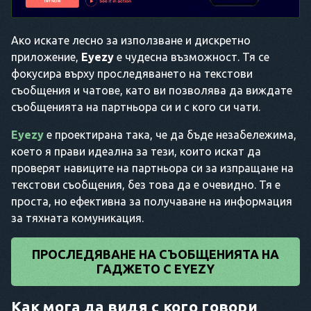
Ако искате лесно за използване и дискретно
приложение,
Eyezy
е чудесна възможност. Тя се
фокусира върху проследяването на текстови
съобщения и чатове, като ви позволява да виждате
съобщенията на партньора си и с кого си чати.
Eyezy
е проектирана така, че да бъде незабележима,
което я прави идеална за тези, които искат да
проверят навиците на партньора си за изпращане на
текстови съобщения, без това да е очевидно. Тя е
проста, но ефективна за получаване на информация
за тяхната комуникация.
ПРОСЛЕДЯВАНЕ НА СЪОБЩЕНИЯТА НА
ГАДЖЕТО С EYEZY
Как мога да видя с кого говори