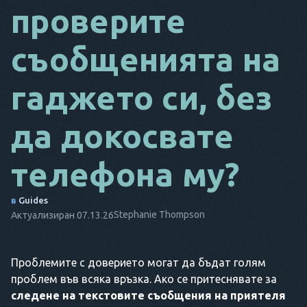
проверите
DA
съобщенията на
IT
FR
гаджето си, без
NL
да докосвате
ES
TR
телефона му?
PT
в
Guides
ТОЙ
Stephanie Thompson
Актуализиран 07.13.26
Проблемите с доверието могат да бъдат голям
проблем във всяка връзка. Ако се притеснявате за
следене на текстовите съобщения на приятеля