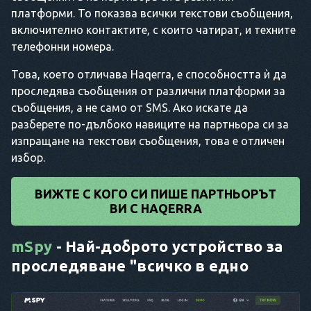
платформи. То показва всички текстови съобщения,
включително контактите, с които чатират, и техните
телефонни номера.
Това, което отличава Haqerra, е способността ѝ да
проследява съобщения от различни платформи за
съобщения, а не само от SMS. Ако искате да
разберете по-дълбоко навиците на партньора си за
изпращане на текстови съобщения, това е отличен
избор.
ВИЖТЕ С КОГО СИ ПИШЕ ПАРТНЬОРЪТ
ВИ С HAQERRA
mSpy
- Най-доброто устройство за
проследяване "всичко в едно