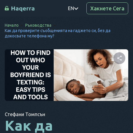
Хакнете Сега
EN
Начало
Ръководства
PT
Как да проверите съобщенията на гаджето си, без да
докосвате телефона му?
TR
RO
DE
Споделете тази
SV
статия
KO
EL
Копиране на
Twitter
Facebook
AR
връзката
Стефани Томпсън
Как да
BG
CS