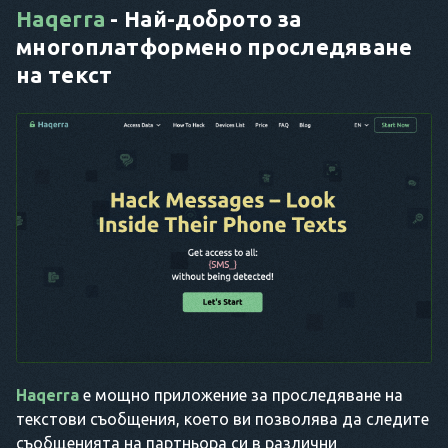
Haqerra
- Най-доброто за
многоплатформено проследяване
на текст
Haqerra
е мощно приложение за проследяване на
текстови съобщения, което ви позволява да следите
съобщенията на партньора си в различни