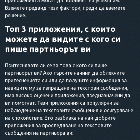
приложенията могат да повлияят на успеха им.
Вземете предвид тези фактори, преди да вземете
решение.
Топ 3 приложения, с които
можете да видите с кого си
пише партньорът ви
Притеснявате ли се за това с кого си пише
партньорът ви? Ако търсите начини да облекчите
притесненията си или да получите информация за
навиците му за изпращане на текстови съобщения,
има високо оценени приложения, предназначени да
ви помогнат. Тези приложения са популярни за
наблюдение на текстовите съобщения и осигуряване
на спокойствие. Ето разбивка на най-добрите
приложения за проследяване на текстовите
съобщения на партньора ви: