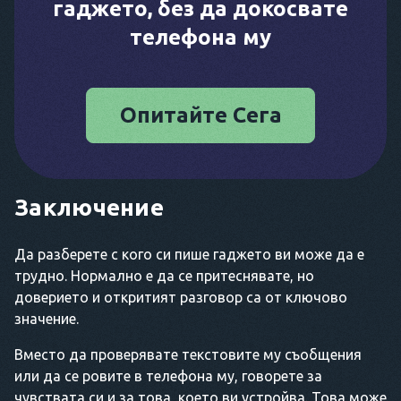
гаджето, без да докосвате
телефона му
Опитайте Сега
Заключение
Да разберете с кого си пише гаджето ви може да е
трудно. Нормално е да се притеснявате, но
доверието и откритият разговор са от ключово
значение.
Вместо да проверявате текстовите му съобщения
или да се ровите в телефона му, говорете за
чувствата си и за това, което ви устройва. Това може