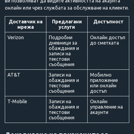
ви позволяват да видите активността на акаунта
онлайн или чрез службата за обслужване на клиенти.
Доставчик на
Предлагани
Достъпност
мрежа
услуги
Verizon
Подробни
Онлайн достъп
дневници за
до сметката
обаждания и
записи на
текстови
съобщения
AT&T
Записи на
Мобилно
обаждания и
приложение
текстови
или онлайн
съобщения
достъп
T-Mobile
Записи на
Онлайн
обаждания и
управление на
текстови
акаунти
съобщения