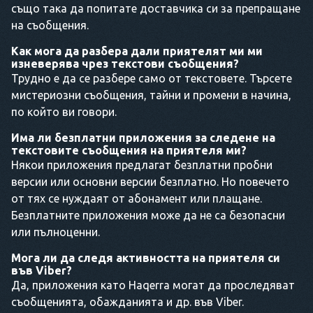
също така да попитате доставчика си за препращане
на съобщения.
Как мога да разбера дали приятелят ми ми
изневерява чрез текстови съобщения?
Трудно е да се разбере само от текстовете. Търсете
мистериозни съобщения, тайни и промени в начина,
по който ви говори.
Има ли безплатни приложения за следене на
текстовите съобщения на приятеля ми?
Някои приложения предлагат безплатни пробни
версии или основни версии безплатно. Но повечето
от тях се нуждаят от абонамент или плащане.
Безплатните приложения може да не са безопасни
или пълноценни.
Мога ли да следя активността на приятеля си
във Viber?
Да, приложения като Haqerra могат да проследяват
съобщенията, обажданията и др. във Viber.