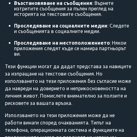
Възстановяване на съобщения
: Върнете
изтритите съобщения за пълен преглед на
историята на текстовите съобщения.
Проследяване на социалните медии
: Следете
и съобщенията в социалните медии.
Проследяване на местоположението
: Някои
приложения следят къде се намира партньорът
ви.
Тези функции могат да дадат представа за навиците
за изпращане на текстови съобщения. Но
използването на тези приложения без съгласие може
да навреди на доверието и неприкосновеността на
личния живот. Помислете внимателно за ползите и
рисковете за вашата връзка.
Използването на тези приложения може да не
работи винаги според очакванията. Типът на
телефона, операционната система и функциите на