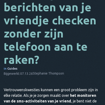
berichten van je
DA
vriendje checken
HET
FR
zonder zijn
NL
telefoon aan te
ES
TR
raken?
PT
in
Guides
HIJ
Stephanie Thompson
Bijgewerkt 07.13.26
Vertrouwenskwesties kunnen een groot probleem zijn in
elke relatie. Als je je zorgen maakt over
het monitoren
van de sms-activiteiten van je vriend
, je bent niet de