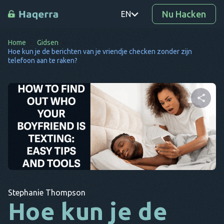
Nu Hacken
EN
Home
Gidsen
PT
Hoe kun je de berichten van je vriendje checken zonder zijn
telefoon aan te raken?
TR
RO
DE
Deel dit artikel
SV
KO
EL
Twitter
Facebook
Link kopiëren
AR
Stephanie Thompson
Hoe kun je de
BG
CS