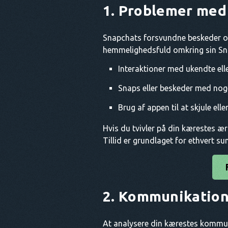
1. Problemer med t
Snapchats forsvundne beskeder og 
hemmelighedsfuld omkring sin Snap
Interaktioner med ukendte ell
Snaps eller beskeder med noge
Brug af appen til at skjule elle
Hvis du tvivler på din kærestes ær
Tillid er grundlaget for ethvert su
2. Kommunikation
At analysere din kærestes kommu