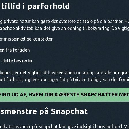
illid i parforhold
private natur kan gøre det sværere at stole på sin partner. Hv
chat-aktivitet, kan det give anledning til bekymring. De vigti
er mistænkelige kontakter
n fra fortiden
r slette beskeder
lighed, er det vigtigt at have en åben og ærlig samtale om græ
ndt forhold, og hvis du tager fat på tvivlen tidligt, kan det fo
FIND UD AF, HVEM DIN KÆRESTE SNAPCHATTER ME
smønstre på Snapchat
nikationsvaner på Snapchat kan give indsigt i hans adfærd.