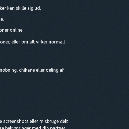
r kan skille sig ud.
e.
oner online.
ner, eller om alt virker normalt.
obning, chikane eller deling af
e screenshots eller misbruge delt
isse bekymringer med din partner.