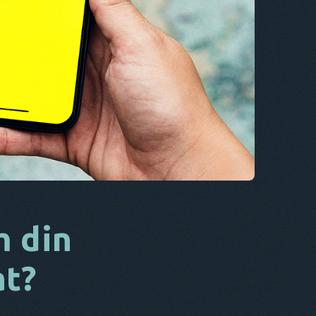
CS
DA
IT
FR
NL
ES
TR
PT
HAN
m din
at?