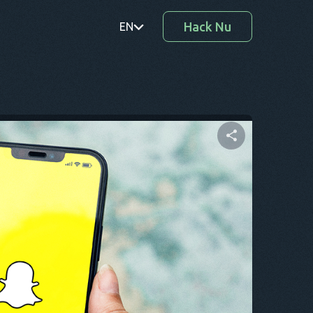
Hack Nu
EN
PT
TR
RO
DE
Del denne artikel
SV
KO
Twitter
Facebook
Kopier link
EL
AR
BG