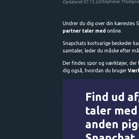
Stephanie Thomps
Opdateret 07.13.26
Undrer du dig over din kærestes
partner taler med
online.
Snapchats kortvarige beskeder kan 
samtaler, leder du måske efter måd
Der findes spor og værktøjer, der 
dig også, hvordan du bruger
Værk
Find ud a
taler med
anden pig
Snapchat