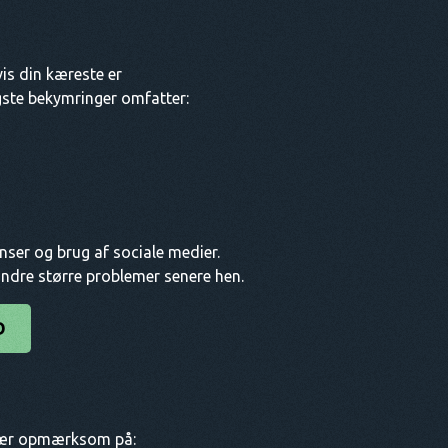
is din kæreste er
gste bekymringer omfatter:
nser og brug af sociale medier.
rhindre større problemer senere hen.
D
 Vær opmærksom på: