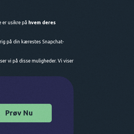
 er usikre på
hvem deres
rrig på din kærestes Snapchat-
er vi på disse muligheder. Vi viser
Prøv Nu