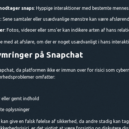
 modtager snaps
: Hyppige interaktioner med bestemte menneske
t
: Sene samtaler eller usædvanlige mønstre kan være afslørend
er
: Fotos, videoer eller sms'er kan indikere arten af hans relati
 med at afsløre, om der er noget usædvanligt i hans interaktio
ymringer på Snapchat
apchat, da platformen ikke er immun over for risici som cyberm
kerhedsproblemer omfatter:
 eller gemt indhold
ate oplysninger
an give en falsk følelse af sikkerhed, da andre stadig kan tag
ikkerhedsrisici, er det vigtigt at være forsigtig og diskutere d