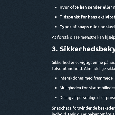
Hvor ofte han sender eller
Tidspunkt for hans aktivite
Typer af snaps eller besked
At forstå disse mønstre kan hjælpe
3. Sikkerhedsbek
Sikkerhed er et vigtigt emne på Sn
følsomt indhold. Almindelige sik
Interaktioner med fremmede
Muligheden for skærmbilleder
Deling af personlige eller priv
Snapchats forsvindende beskeder k
indhold. Hvis du er bekymret for s