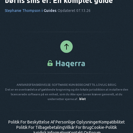
børns sms'er: En komplet guide
i
Guides
Stephanie Thompson
Opdateret 07.13.26
ANSVARSFRASKRIVELSE: SOFTWARE KUN BEREGNET TIL LOVLIG BRUG
Det er en overtrædelse af gældende lovgivning og din lokale jurisdiktion at installere den
licenserede software på en enhed, som du ikke ejer. Loven kræver generelt, at du
underretter ejerne af...
blot
Politik For Beskyttelse Af Personlige Oplysninger
Kompatibilitet
Politik For Tilbagebetaling
Vilkår For Brug
Cookie-Politik
Juridisk Information
Kontakt Os
Forum