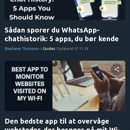
Twitter
Facebook
Kopier link
Sådan sporer du WhatsApp-
chathistorik: 5 apps, du bør kende
i
Guides
Stephanie Thompson
Opdateret 07.13.26
Del denne artikel
Twitter
Facebook
Kopier link
Den bedste app til at overvåge
websteder, der besøges på mit Wi-