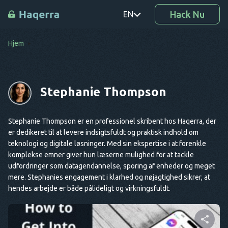
Hack Nu
EN
Hjem
PT
TR
Stephanie Thompson
RO
DE
Stephanie Thompson er en professionel skribent hos Haqerra, der
SV
er dedikeret til at levere indsigtsfuldt og praktisk indhold om
teknologi og digitale løsninger. Med sin ekspertise i at forenkle
KO
komplekse emner giver hun læserne mulighed for at tackle
udfordringer som datagendannelse, sporing af enheder og meget
EL
mere. Stephanies engagement i klarhed og nøjagtighed sikrer, at
AR
hendes arbejde er både pålideligt og virkningsfuldt.
BG
CS