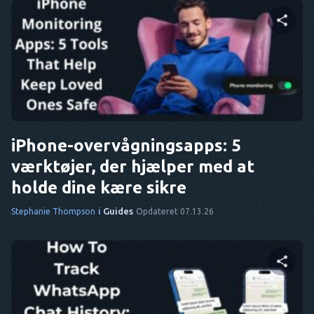
Del denne artikel
Twitter
Facebook
Kopier link
iPhone-overvågningsapps: 5
værktøjer, der hjælper med at
holde dine kære sikre
i
Guides
Stephanie Thompson
Opdateret 07.13.26
Del denne artikel