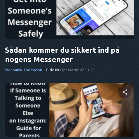
Del denne artikel
DA
IT
FR
Twitter
Facebook
Kopier link
NL
Sådan kommer du sikkert ind på
ES
nogens Messenger
TR
i
Guides
Stephanie Thompson
Opdateret 07.13.26
PT
HAN
Del denne artikel
Twitter
Facebook
Kopier link