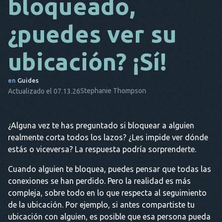
bloqueado,
DA
¿puedes ver su
ES
ubicación? ¡Sí!
FR
NL
en
Guides
Stephanie Thompson
Actualizado el 07.13.26
ES
TR
¿Alguna vez te has preguntado si bloquear a alguien
PT
realmente corta todos los lazos? ¿Les impide ver dónde
ÉL
estás o viceversa? La respuesta podría sorprenderte.
Cuando alguien te bloquea, puedes pensar que todas las
conexiones se han perdido. Pero la realidad es más
compleja, sobre todo en lo que respecta al seguimiento
de la ubicación. Por ejemplo, si antes compartiste tu
ubicación con alguien, es posible que esa persona pueda