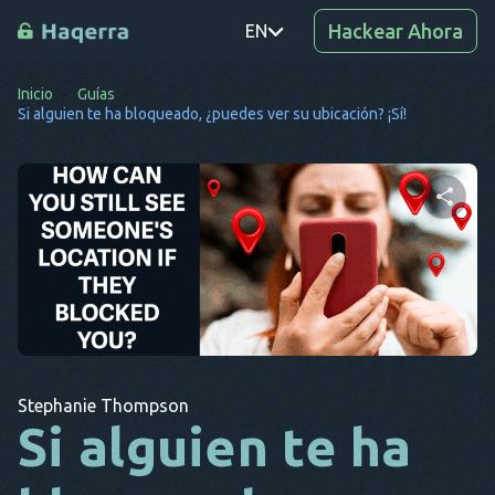
Hackear Ahora
EN
Inicio
Guías
PT
Si alguien te ha bloqueado, ¿puedes ver su ubicación? ¡Sí!
TR
RO
DE
Comparte este artículo
SV
KO
Twitter
Facebook
Copiar enlace
EL
Stephanie Thompson
AR
Si alguien te ha
BG
CS