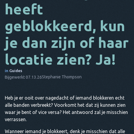
heeft
DA
geblokkeerd, kun
HET
FR
je dan zijn of haar
NL
locatie zien? Ja!
ES
TR
in
Guides
Stephanie Thompson
Bijgewerkt 07.13.26
PT
HIJ
Heb je er ooit over nagedacht of iemand blokkeren echt
alle banden verbreekt? Voorkomt het dat zij kunnen zien
waar je bent of vice versa? Het antwoord zal je misschien
verrassen.
Wanneer iemand je blokkeert, denk je misschien dat alle