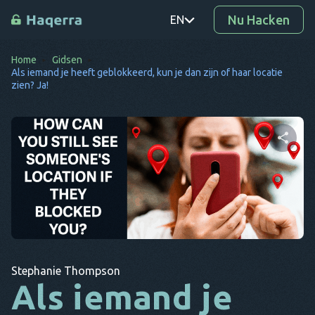
Nu Hacken
EN
Home
Gidsen
PT
Als iemand je heeft geblokkeerd, kun je dan zijn of haar locatie
zien? Ja!
TR
RO
DE
Deel dit artikel
SV
KO
EL
Twitter
Facebook
Link kopiëren
AR
Stephanie Thompson
Als iemand je
BG
CS