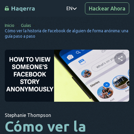
Hackear Ahora
EN
Inicio
Guías
PT
Cómo ver la historia de Facebook de alguien de forma anónima: una
guía paso a paso
TR
RO
DE
Comparte este artículo
SV
KO
Twitter
Facebook
Copiar enlace
EL
AR
Stephanie Thompson
Cómo ver la
BG
CS