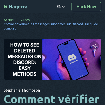
Hack Now
EN
Accueil
Guides
PT
Comment vérifier les messages supprimés sur Discord : Un guide
complet
TR
RO
DE
Partager cet article
SV
KO
EL
Twitter
Facebook
Copier le lien
AR
Stephanie Thompson
Comment vérifier
BG
CS