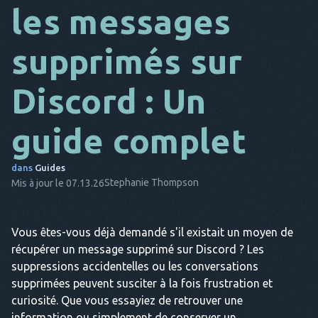
les messages
DA
supprimés sur
IL
FR
Discord : Un
NL
guide complet
ES
TR
dans
Guides
Stephanie Thompson
Mis à jour le 07.13.26
PT
IL
Vous êtes-vous déjà demandé s'il existait un moyen de
récupérer un message supprimé sur Discord ? Les
suppressions accidentelles ou les conversations
supprimées peuvent susciter à la fois frustration et
curiosité. Que vous essayiez de retrouver une
information ou simplement de conserver un