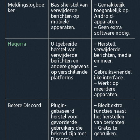
Meldingslogboe
Basisherstel van
– Gemakkelijk
ken
verwijderde
toegankelijk op
berichten op
Android-
mobiele
apparaten.
apparaten.
– Geen extra
software nodig.
Haqerra
Uitgebreide
– Herstelt
herstel van
verwijderde
verwijderde
berichten, media
berichten en
en meer.
andere gegevens
–
op verschillende
Gebruiksvriendel
platforms.
ijke interface.
– Werkt op
meerdere
apparaten.
Betere Discord
Plugin-
– Biedt extra
gebaseerd
functies naast
herstel voor
het herstellen
gevorderde
van berichten.
gebruikers die
– Gratis te
bekend zijn met
gebruiken.
Discord-