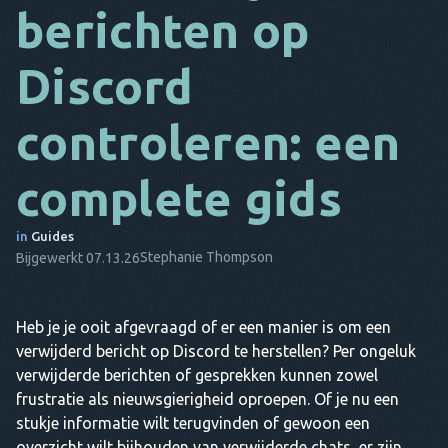
berichten op
DA
Discord
HET
FR
controleren: een
NL
complete gids
ES
TR
in
Guides
Stephanie Thompson
Bijgewerkt 07.13.26
PT
HIJ
Heb je je ooit afgevraagd of er een manier is om een
verwijderd bericht op Discord te herstellen? Per ongeluk
verwijderde berichten of gesprekken kunnen zowel
frustratie als nieuwsgierigheid oproepen. Of je nu een
stukje informatie wilt terugvinden of gewoon een
overzicht wilt bijhouden van verwijderde chats, er zijn