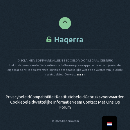
DISCLAIMER: SOFTWARE ALLEEN BEDOELD VOOR LEGAAL GEBRUIK
Het installeren van de Gelicentieerde Software op een apparaat waarvan je niet de
eigenaar bent, is een overtreding van de toepasselijke wet en de wetten van je lokale
rechtsgebied. De wet...
meer
Privacybeleid
Compatibiliteit
Restitutiebeleid
Gebruiksvoorwaarden
Cookiebeleid
Wettelijke Informatie
Neem Contact Met Ons Op
Forum
© 2026 Haqerra.com