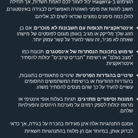
השימוש ב-Haqerra יכול לעזור לכם לאמת חשדות, אך תחילה
חשוב לזהות את סימני האזהרה האפשריים לבגידה באינסטגרם.
להלן כמה סימנים נפוצים שכדאי לשים לב אליהם:
אינטראקציות תכופות עם חשבונות לא מוכרים
: אם בן
הזוג שלך מלייקק או מגיב באופן מוגזם לפוסטים של מישהו
שאתה לא מכיר, זה עשוי להעיד על קשר עמוק יותר.
שימוש בתכונות הנסתרות של אינסטגרם
: תכונות כמו
“מצב נעלם” או רשימת "חברים קרובים" יכולות להסתיר
אינטראקציות.
שינויים בהגדרות הפרטיות
: שינויים פתאומיים בתגובות,
בהגדרות ההודעות או ברשימת המשתמשים החסומים
עשויים להעיד על כך שהם מנסים להסתיר משהו.
תמונות וסיפורים מתויגים
: תגיות בעלות אופי אינטימי או
מרומז יכולות לספק רמזים על מערכות היחסים והפעילויות
שלהם.
אמנם התנהגויות אלה אינן מעידות בהכרח על בגידה, אך כדאי
לבדוק אותן, במיוחד אם הן מלוות בהתנהגויות חשאיות.