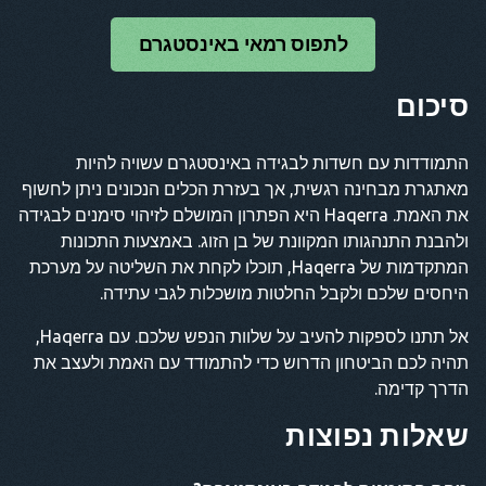
לתפוס רמאי באינסטגרם
סיכום
התמודדות עם חשדות לבגידה באינסטגרם עשויה להיות
מאתגרת מבחינה רגשית, אך בעזרת הכלים הנכונים ניתן לחשוף
את האמת. Haqerra היא הפתרון המושלם לזיהוי סימנים לבגידה
ולהבנת התנהגותו המקוונת של בן הזוג. באמצעות התכונות
המתקדמות של Haqerra, תוכלו לקחת את השליטה על מערכת
היחסים שלכם ולקבל החלטות מושכלות לגבי עתידה.
אל תתנו לספקות להעיב על שלוות הנפש שלכם. עם Haqerra,
תהיה לכם הביטחון הדרוש כדי להתמודד עם האמת ולעצב את
הדרך קדימה.
שאלות נפוצות