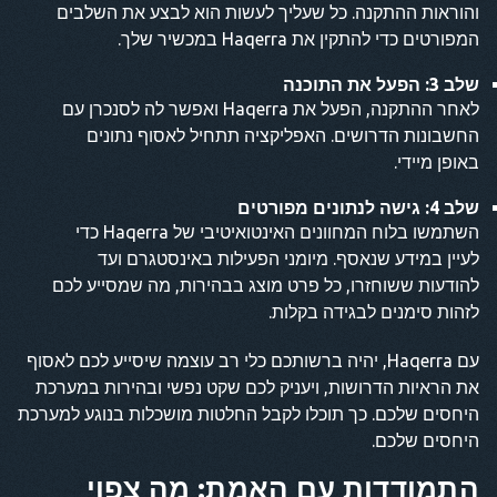
והוראות ההתקנה. כל שעליך לעשות הוא לבצע את השלבים
המפורטים כדי להתקין את Haqerra במכשיר שלך.
שלב 3: הפעל את התוכנה
לאחר ההתקנה, הפעל את Haqerra ואפשר לה לסנכרן עם
החשבונות הדרושים. האפליקציה תתחיל לאסוף נתונים
באופן מיידי.
שלב 4: גישה לנתונים מפורטים
השתמשו בלוח המחוונים האינטואיטיבי של Haqerra כדי
לעיין במידע שנאסף. מיומני הפעילות באינסטגרם ועד
להודעות ששוחזרו, כל פרט מוצג בבהירות, מה שמסייע לכם
לזהות סימנים לבגידה בקלות.
עם Haqerra, יהיה ברשותכם כלי רב עוצמה שיסייע לכם לאסוף
את הראיות הדרושות, ויעניק לכם שקט נפשי ובהירות במערכת
היחסים שלכם. כך תוכלו לקבל החלטות מושכלות בנוגע למערכת
היחסים שלכם.
התמודדות עם האמת: מה צפוי