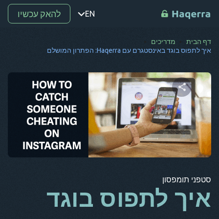
להאק עכשיו
EN
דף הבית
מדריכים
נקודה
איך לתפוס בוגד באינסטגרם עם Haqerra: הפתרון המושלם
ת
רו
מ-
שתף מאמר זה
SV
קו
טוויטר
פייסבוק
העתק קישור
אל
סטפני תומפסון
אר
איך לתפוס בוגד
BG
CS