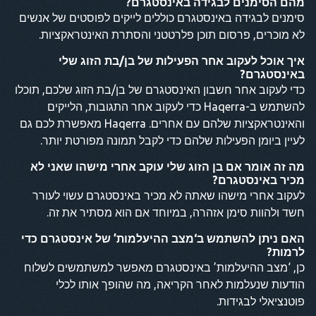
מהם הסימנים לבגידה באינסטגרם?
סימנים לבגידה באינסטגרם כוללים לייקים לפוסטים של אנשים
לא מוכרים, פרסום תוכן פלרטטני והסתרת האינטראקציות.
איך אוכל לעקוב אחר הפעילות של בן/בת הזוג שלי
באינסטגרם?
כדי לעקוב אחר חשבון האינסטגרם של בן/בת הזוג שלכם, תוכלו
להשתמש ב-Haqerra כדי לעקוב אחר התגובות, הלייקים
והאינטראקציות שלהם עם אחרים. Haqerra מאפשרת לכם גם
לעיין ביומן הפעילות שלהם כדי לקבל תמונה מפורטת יותר.
מה זה אומר אם בן הזוג שלי עוקב אחרי מישהו שאני לא
מכיר באינסטגרם?
לעקוב אחרי מישהו שאתה לא מכיר באינסטגרם עשוי לעורר
חשד ולהוות סימן אזהרה, במיוחד אם הוא מסתיר את זה.
האם ניתן להשתמש ב‘מצב ההיעלמות’ של אינסטגרם כדי
לרמות?
כן, ‘מצב ההיעלמות’ באינסטגרם מאפשר למשתמשים לשלוח
הודעות שנעלמות לאחר הקריאה, מה שהופך אותו לכלי
פוטנציאלי לבגידות.