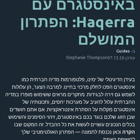
באינסטגרם עם
מאז
Haqerra: הפתרון
זה
המושלם
שישי
NL
ב-
Guides
ES
Stephanie Thompson
עודכן 07.13.26
ת
בעידן הדיגיטלי של ימינו, פלטפורמות מדיה חברתית כמו
נקודה
אינסטגרם הפכו לחלק מרכזי בחיינו. למרבה הצער, הן עלולות
הוא
לשמש גם זירה לבגידות. מחקרים מראים ששימוש מופרז במדיה
החברתית עלול להעיב על מערכות יחסים, ותכונותיה של
אינסטגרם מקלות על הסתרת אינטראקציות. אם אתם חושדים
שבן הזוג שלכם בוגד בכם באינסטגרם, זיהוי הסימנים והשימוש
בכלים הנכונים עשויים לעשות את כל ההבדל. זה המקום שבו
הקרה
וכאן נכנסת לתמונה — הפתרון האולטימטיבי שלך
לחשיפת האמת.