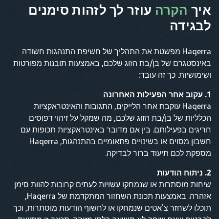
איך
הקרה
עוזר לך לזהות סימנים
לבגידה
Haqerra מפשטת את התהליך של חשיפת התנהגות חשודה
באינסטגרם של בן/בת הזוג שלכם, באמצעות תובנות מפורטות
ושימושיות. כך זה עובד:
1. עקוב אחר הפעילות האחרונה
Haqerra עוקבת אחר הלייקים, התגובות והאינטראקציות
הכלליות של בן/בת הזוג שלכם, מה שמקל על זיהוי דפוסים
חריגים בפעילותם. בין אם מדובר באינטראקציות תכופות עם
חשבון מסוים או בשינויים פתאומיים בהתנהגות, Haqerra
מספקת לכם תיעוד ברור לבדיקה.
2. ניתוח הודעות
שיחות מוסתרות או שנמחקו עשויות לעתים קרובות להוות סימן
אזהרה. באמצעות תכונת השחזור המתקדמת של Haqerra,
תוכלו לשחזר צ'אטים שנמחקו או לחשוף הודעות מוסתרות, וכך