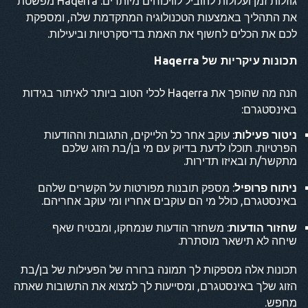
גוזלות זמן ועלולות להוביל לוויכוחים מיותרים. Haqerra מפשטת
את התהליך באמצעות הטכנולוגיה המתקדמת שלה, ומספקת
לכם את הכלים לחשוף את האמת בדיסקרטיות וביעילות.
תכונות עיקריות של Haqerra
הנה מה שהופך את Haqerra לכלי הטוב ביותר לאיתור בגידות
באינסטגרם:
ניטור פעילות
: עוקב אחר כל הלייקים, התגובות וההודעות
הפרטיות. תוכלו לדעת בדיוק עם מי בן/בת הזוג שלכם
מתקשר/ת ובאיזו תדירות.
ניתוח פרופיל
: מספק תובנות מפורטות על הקשרים שלהם
באינסטגרם, כולל מי הם עוקבים אחריו ומי עוקב אחריהם.
שחזור הודעות
: משחזר הודעות שנמחקו, ומבטיח שאף
שיחה לא תישאר מוסתרת.
תכונות אלה מספקות לך תמונה ברורה של הפעילות של בן/בת
הזוג שלך באינסטגרם, ומסייעות לך למצוא את התשובות שאתה
מחפש.