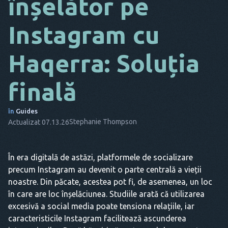
înșelător pe
DA
Instagram cu
IT
Haqerra: Soluția
FR
NL
finală
ES
în
Guides
TR
Stephanie Thompson
Actualizat 07.13.26
PT
EL
În era digitală de astăzi, platformele de socializare
precum Instagram au devenit o parte centrală a vieții
noastre. Din păcate, acestea pot fi, de asemenea, un loc
în care are loc înșelăciunea. Studiile arată că utilizarea
excesivă a social media poate tensiona relațiile, iar
caracteristicile Instagram facilitează ascunderea