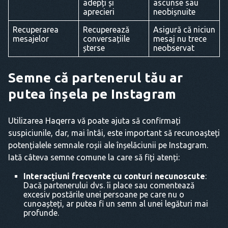
adepți și
ascunse sau
aprecieri
neobișnuite
Recuperarea
Recuperează
Asigură că niciun
mesajelor
conversațiile
mesaj nu trece
șterse
neobservat
Semne că partenerul tău ar
putea înșela pe Instagram
Utilizarea Haqerra vă poate ajuta să confirmați
suspiciunile, dar, mai întâi, este important să recunoașteți
potențialele semnale roșii ale înșelăciunii pe Instagram.
Iată câteva semne comune la care să fiți atenți:
Interacțiuni frecvente cu conturi necunoscute
:
Dacă partenerului dvs. îi place sau comentează
excesiv postările unei persoane pe care nu o
cunoașteți, ar putea fi un semn al unei legături mai
profunde.