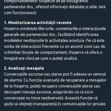
comportamentelor suspecte de pe Instagramul
partenerului dvs., oferind informații detaliate și utile. Iată
cum funcționează:
1. Monitorizarea activității recente
Haqerra urmărește like-urile, comentariile și interacțiunile
generale ale partenerului dvs., facilitând identificarea
modelelor neobișnuite în activitatea acestuia. Fie că este
vorba de interacțiuni frecvente cu un anumit cont sau de
schimbări bruște de comportament, Haqerra vă oferă o
înregistrare clară pe care o puteți analiza.
2. Analizați mesajele
Conversațiile ascunse sau șterse pot fi adesea un semnal
de alarmă. Cu funcția avansată de recuperare a mesajelor
de la Haqerra, puteți recupera conversațiile șterse sau
descoperi mesaje ascunse, asigurându-vă că nicio
conversație nu trece neobservată. Această funcție vă
ajută să obțineți transparență în comunicațiile lor private.