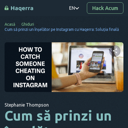
Hack Acum
EN
Acasă
Ghiduri
PT
Cum să prinzi un înșelător pe Instagram cu Haqerra: Soluția finală
TR
RO
DE
Distribuie acest articol
SV
KO
Twitter
Facebook
Copiați link-ul
EL
Stephanie Thompson
AR
Cum să prinzi un
BG
CS