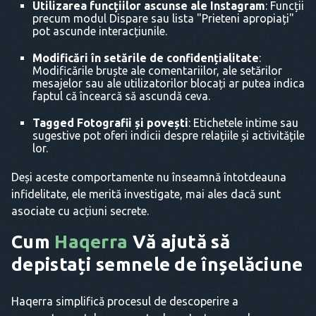
Utilizarea funcțiilor ascunse ale Instagram
: Funcții
precum modul Dispare sau lista "Prieteni apropiați"
pot ascunde interacțiunile.
Modificări în setările de confidențialitate
:
Modificările bruște ale comentariilor, ale setărilor
mesajelor sau ale utilizatorilor blocați ar putea indica
faptul că încearcă să ascundă ceva.
Tagged Fotografii și povești
: Etichetele intime sau
sugestive pot oferi indicii despre relațiile și activitățile
lor.
Deși aceste comportamente nu înseamnă întotdeauna
infidelitate, ele merită investigate, mai ales dacă sunt
asociate cu acțiuni secrete.
Cum
Haqerra
Vă ajută să
depistați semnele de înșelăciune
Haqerra simplifică procesul de descoperire a