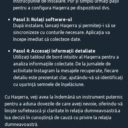
instrucțiunile de instalare. Pur și simplu urmați pașii
pentru a configura Haqerra pe dispozitivul dvs.
Pasul 3: Rulați software-ul
După instalare, lansați Haqerra și permiteți-i să se
sincronizeze cu conturile necesare. Aplicația va
începe imediat să colecteze date.
Pasul 4: Accesați informații detaliate
Utilizați tabloul de bord intuitiv al Haqerra pentru a
analiza informațiile colectate. De la jurnalele de
activitate Instagram la mesajele recuperate, fiecare
detaliu este prezentat clar, ajutându-vă să identificați
cu ușurință semnele de înșelăciune.
Cu Haqerra, veți avea la îndemână un instrument puternic
pentru a aduna dovezile de care aveți nevoie, oferindu-vă
liniște sufletească și claritate în relația dumneavoastră.a
lua decizii în cunoștință de cauză cu privire la relația
dumneavoastră.