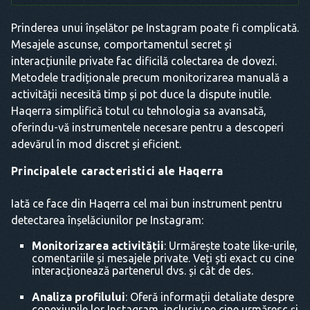
Prinderea unui înșelător pe Instagram poate fi complicată.
Mesajele ascunse, comportamentul secret și
interacțiunile private fac dificilă colectarea de dovezi.
Metodele tradiționale precum monitorizarea manuală a
activității necesită timp și pot duce la dispute inutile.
Haqerra simplifică totul cu tehnologia sa avansată,
oferindu-vă instrumentele necesare pentru a descoperi
adevărul în mod discret și eficient.
Principalele caracteristici ale Haqerra
Iată ce face din Haqerra cel mai bun instrument pentru
detectarea înșelăciunilor pe Instagram:
Monitorizarea activității
: Urmărește toate like-urile,
comentariile și mesajele private. Veți ști exact cu cine
interacționează partenerul dvs. și cât de des.
Analiza profilului
: Oferă informații detaliate despre
conexiunile lor Instagram, inclusiv pe cine urmăresc și