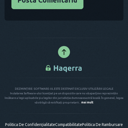
Posta Comentariu
DEZMINȚIRE: SOFTWARE-UL ESTE DESTINAT EXCLUSIV UTILIZĂRII LEGALE
Instalarea Software-ului licențiat pe un dispozitiv care nu vă aparține reprezintă o
încălcare a legii aplicabile și a legilor din jurisdicția dumneavoastră locală. În general, legea
vă obligă să notificați proprietarii...
mai mult
Politica De Confidențialitate
Compatibilitate
Politica De Rambursare