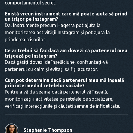
comportamentul secret.
Există vreun instrument care mă poate ajuta să prind
un trișor pe Instagram?
Da, instrumente precum Haqerra pot ajuta la
monitorizarea activității Instagram și pot ajuta la
prinderea trișorilor.
Ce ar trebui să fac dacă am dovezi că partenerul meu
trișează pe Instagram?
Dacă găsiți dovezi de înșelăciune, confruntați-vă
partenerul cu calm și evitați să fiți acuzator.
Cum pot determina dacă partenerul meu mă înșeală
prin intermediul rețelelor sociale?
Pentru a vă da seama dacă partenerul vă înșeală,
monitorizați-i activitatea pe rețelele de socializare,
verificați interacțiunile și căutați semne de infidelitate.
Stephanie Thompson