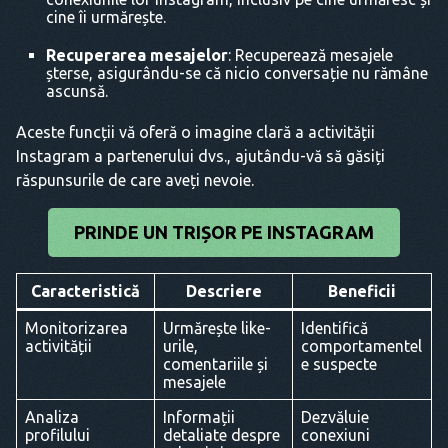
cine îi urmărește.
Recuperarea mesajelor
: Recuperează mesajele
șterse, asigurându-se că nicio conversație nu rămâne
ascunsă.
Aceste funcții vă oferă o imagine clară a activității
Instagram a partenerului dvs., ajutându-vă să găsiți
răspunsurile de care aveți nevoie.
PRINDE UN TRIȘOR PE INSTAGRAM
Caracteristică
Descriere
Beneficii
Monitorizarea
Urmărește like-
Identifică
activității
urile,
comportamentel
comentariile și
e suspecte
mesajele
Analiza
Informații
Dezvăluie
profilului
detaliate despre
conexiuni