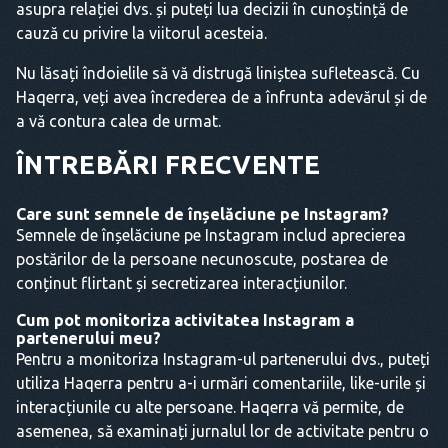
asupra relației dvs. și puteți lua decizii în cunoștință de
cauză cu privire la viitorul acesteia.
Nu lăsați îndoielile să vă distrugă liniștea sufletească. Cu
Haqerra, veți avea încrederea de a înfrunta adevărul și de
a vă contura calea de urmat.
ÎNTREBĂRI FRECVENTE
Care sunt semnele de înșelăciune pe Instagram?
Semnele de înșelăciune pe Instagram includ aprecierea
postărilor de la persoane necunoscute, postarea de
conținut flirtant și secretizarea interacțiunilor.
Cum pot monitoriza activitatea Instagram a
partenerului meu?
Pentru a monitoriza Instagram-ul partenerului dvs., puteți
utiliza Haqerra pentru a-i urmări comentariile, like-urile și
interacțiunile cu alte persoane. Haqerra vă permite, de
asemenea, să examinați jurnalul lor de activitate pentru o