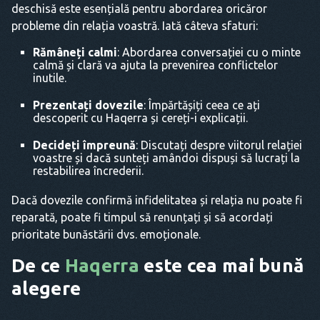
deschisă este esențială pentru abordarea oricăror
probleme din relația voastră. Iată câteva sfaturi:
Rămâneți calmi
: Abordarea conversației cu o minte
calmă și clară va ajuta la prevenirea conflictelor
inutile.
Prezentați dovezile
: Împărtășiți ceea ce ați
descoperit cu Haqerra și cereți-i explicații.
Decideți împreună
: Discutați despre viitorul relației
voastre și dacă sunteți amândoi dispuși să lucrați la
restabilirea încrederii.
Dacă dovezile confirmă infidelitatea și relația nu poate fi
reparată, poate fi timpul să renunțați și să acordați
prioritate bunăstării dvs. emoționale.
De ce
Haqerra
este cea mai bună
alegere