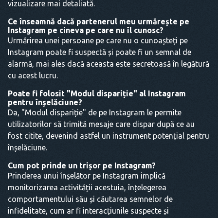
vizualizare mai detaliată.
Ce înseamnă dacă partenerul meu urmărește pe
Instagram pe cineva pe care nu îl cunosc?
Urmărirea unei persoane pe care nu o cunoașteți pe
Instagram poate fi suspectă și poate fi un semnal de
alarmă, mai ales dacă aceasta este secretoasă în legătură
cu acest lucru.
Poate fi folosit "Modul dispariție" al Instagram
pentru înșelăciune?
Da, "Modul dispariție" de pe Instagram le permite
utilizatorilor să trimită mesaje care dispar după ce au
fost citite, devenind astfel un instrument potențial pentru
înșelăciune.
Cum pot prinde un trișor pe Instagram?
Prinderea unui înșelător pe Instagram implică
monitorizarea activității acestuia, înțelegerea
comportamentului său și căutarea semnelor de
infidelitate, cum ar fi interacțiunile suspecte și