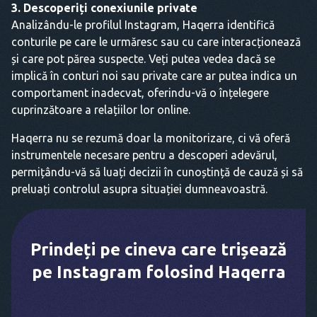
3. Descoperiți conexiunile private
Analizându-le profilul Instagram, Haqerra identifică
conturile pe care le urmăresc sau cu care interacționează
și care pot părea suspecte. Veți putea vedea dacă se
implică în conturi noi sau private care ar putea indica un
comportament inadecvat, oferindu-vă o înțelegere
cuprinzătoare a relațiilor lor online.
Haqerra nu se rezumă doar la monitorizare, ci vă oferă
instrumentele necesare pentru a descoperi adevărul,
permițându-vă să luați decizii în cunoștință de cauză și să
preluați controlul asupra situației dumneavoastră.
Prindeți pe cineva care trișează
pe Instagram folosind Haqerra