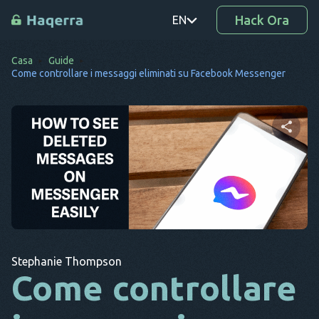
Hack Ora
EN
Casa
Guide
PT
Come controllare i messaggi eliminati su Facebook Messenger
TR
RO
DE
Condividi questo articolo
SV
KO
Twitter
Facebook
Copia link
EL
Stephanie Thompson
AR
Come controllare
BG
CS