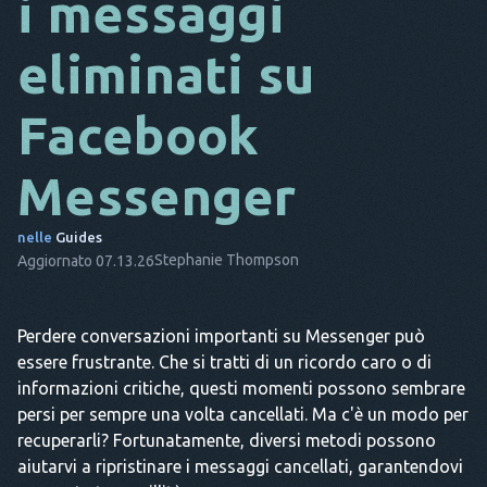
i messaggi
DA
eliminati su
ESSO
Facebook
FR
NL
Messenger
ES
nelle
Guides
TR
Stephanie Thompson
Aggiornato 07.13.26
PT
LUI
Perdere conversazioni importanti su Messenger può
essere frustrante. Che si tratti di un ricordo caro o di
informazioni critiche, questi momenti possono sembrare
persi per sempre una volta cancellati. Ma c'è un modo per
recuperarli? Fortunatamente, diversi metodi possono
aiutarvi a ripristinare i messaggi cancellati, garantendovi