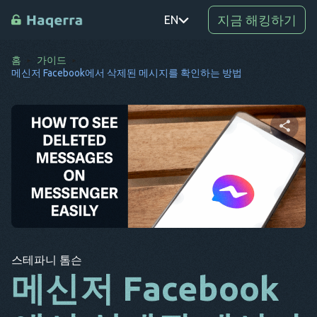
지금 해킹하기
EN
홈
가이드
PT
메신저 Facebook에서 삭제된 메시지를 확인하는 방법
TR
RO
DE
이 문서 공유하기
SV
KO
트위터
Facebook
링크 복사
EL
스테파니 톰슨
AR
메신저 Facebook
BG
CS