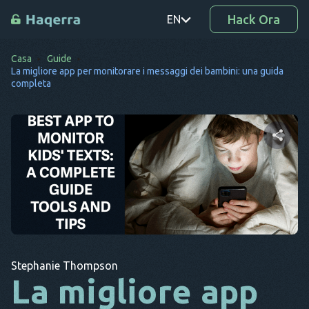
Hack Ora
EN
Casa
Guide
PT
La migliore app per monitorare i messaggi dei bambini: una guida
completa
TR
RO
DE
Condividi questo articolo
SV
KO
Twitter
Facebook
Copia link
EL
AR
Stephanie Thompson
La migliore app
BG
CS