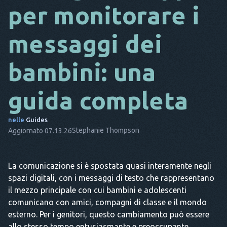
per monitorare i
DA
messaggi dei
ESSO
FR
bambini: una
NL
guida completa
ES
TR
nelle
Guides
Stephanie Thompson
Aggiornato 07.13.26
PT
LUI
La comunicazione si è spostata quasi interamente negli
spazi digitali, con i messaggi di testo che rappresentano
il mezzo principale con cui bambini e adolescenti
comunicano con amici, compagni di classe e il mondo
esterno. Per i genitori, questo cambiamento può essere
allo stesso tempo entusiasmante e preoccupante.