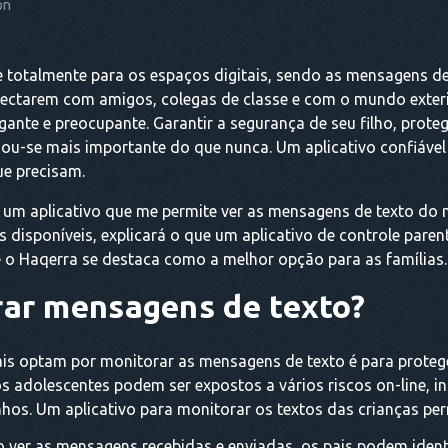
on
otalmente para os espaços digitais, sendo as mensagens de 
nectarem com amigos, colegas de classe e com o mundo exteri
te e preocupante. Garantir a segurança de seu filho, proteg
ornou-se mais importante do que nunca. Um aplicativo confiáv
ue precisam.
 um aplicativo que me permite ver as mensagens de texto do m
 disponíveis, explicará o que um aplicativo de controle pare
e o Haqerra se destaca como a melhor opção para as famílias.
rar mensagens de texto?
ais optam por monitorar as mensagens de texto é para proteger
 os adolescentes podem ser expostos a vários riscos on-line, i
os. Um aplicativo para monitorar os textos das crianças perm
 ver as mensagens recebidas e enviadas, os pais podem identi