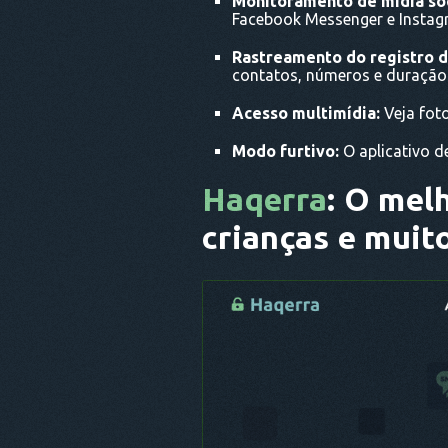
Monitoramento de mídia soc
Facebook Messenger e Instag
Rastreamento do registro 
contatos, números e duraçã
Acesso multimídia:
Veja fot
Modo furtivo:
O aplicativo d
Haqerra
: O mel
crianças e muit