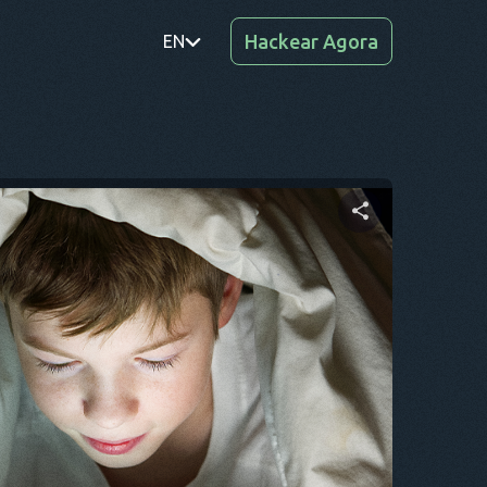
Hackear Agora
EN
PT
TR
RO
DE
Compartilhe este artigo
SV
KO
Twitter
Facebook
Copiar link
EL
AR
BG