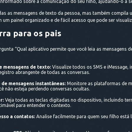
formado sobre a comunicação do seu filho, ajudando-o a se s
as as mensagens de texto da pessoa, mas também compila um
m um painel organizado e de fácil acesso que pode ser visuali
ra para os pais
ergunta “Qual aplicativo permite que você leia as mensagens de
e mensagens de texto:
Visualize todos os SMS e iMessage, in
egistro abrangente de todas as conversas.
o de mensagens instantâneas:
Monitore as plataformas de m
cê não esteja perdendo conversas ocultas.
r:
Veja todas as teclas digitadas no dispositivo, incluindo t
timável para entender o contexto.
sso a contatos:
Analise facilmente para quem seu filho está