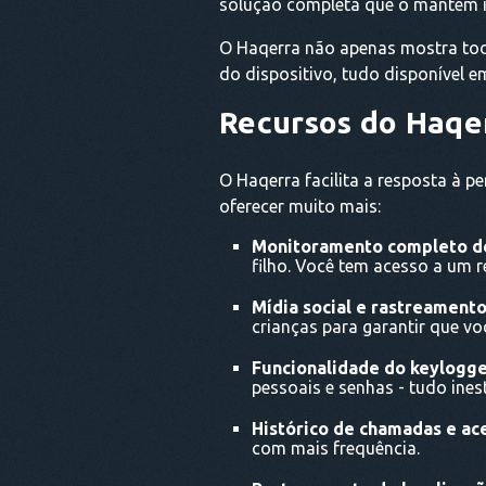
solução completa que o mantém in
O Haqerra não apenas mostra tod
do dispositivo, tudo disponível e
Recursos do Haqer
O Haqerra facilita a resposta à p
oferecer muito mais:
Monitoramento completo d
filho. Você tem acesso a um r
Mídia social e rastreament
crianças para garantir que vo
Funcionalidade do keylogge
pessoais e senhas - tudo ines
Histórico de chamadas e ace
com mais frequência.