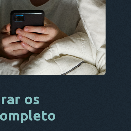
CS
DA
ELE
FR
NL
ES
TR
PT
ELE
rar os
completo