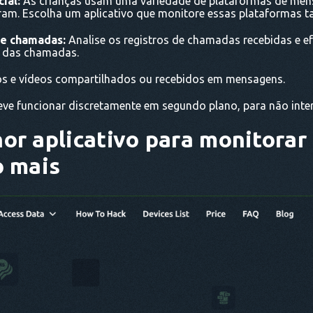
ial:
As crianças usam uma variedade de plataformas de me
ram. Escolha um aplicativo que monitore essas plataformas 
de chamadas:
Analise os registros de chamadas recebidas e e
o das chamadas.
os e vídeos compartilhados ou recebidos em mensagens.
eve funcionar discretamente em segundo plano, para não interr
hor aplicativo para monitorar
o mais