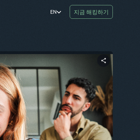
지금 해킹하기
EN
PT
TR
RO
DE
이 문서 공유하기
SV
KO
트위터
Facebook
링크 복사
EL
AR
BG