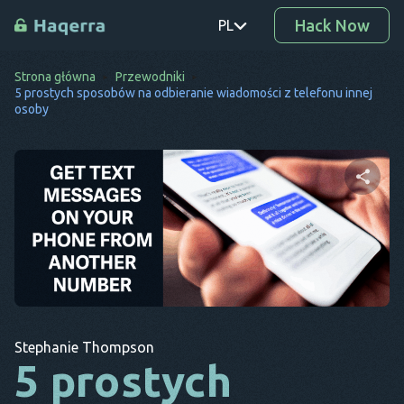
Hack Now
PL
Strona główna
Przewodniki
PT
5 prostych sposobów na odbieranie wiadomości z telefonu innej
osoby
TR
RO
DE
Udostępnij ten artykuł
SV
KO
EL
Twitter
Facebook
Kopiuj link
AR
Stephanie Thompson
5 prostych
BG
CS