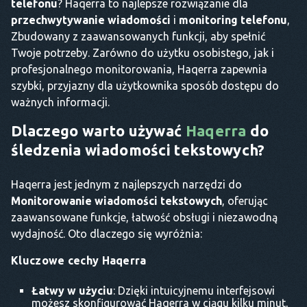
telefonu
? Haqerra to najlepsze rozwiązanie dla
przechwytywanie wiadomości
i
monitoring telefonu
,
Zbudowany z zaawansowanych funkcji, aby spełnić
Twoje potrzeby. Zarówno do użytku osobistego, jak i
profesjonalnego monitorowania, Haqerra zapewnia
szybki, przyjazny dla użytkownika sposób dostępu do
ważnych informacji.
Dlaczego warto używać
Haqerra
do
śledzenia wiadomości tekstowych?
Haqerra jest jednym z najlepszych narzędzi do
Monitorowanie wiadomości tekstowych
, oferując
zaawansowane funkcje, łatwość obsługi i niezawodną
wydajność. Oto dlaczego się wyróżnia:
Kluczowe cechy Haqerra
Łatwy w użyciu
: Dzięki intuicyjnemu interfejsowi
możesz skonfigurować Haqerra w ciągu kilku minut,