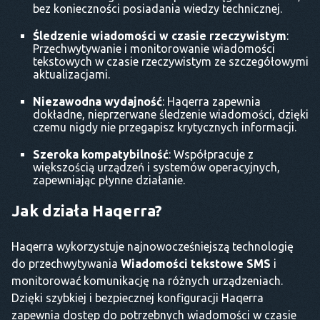
bez konieczności posiadania wiedzy technicznej.
Śledzenie wiadomości w czasie rzeczywistym
:
Przechwytywanie i monitorowanie wiadomości
tekstowych w czasie rzeczywistym ze szczegółowymi
aktualizacjami.
Niezawodna wydajność
: Haqerra zapewnia
dokładne, nieprzerwane śledzenie wiadomości, dzięki
czemu nigdy nie przegapisz krytycznych informacji.
Szeroka kompatybilność
: Współpracuje z
większością urządzeń i systemów operacyjnych,
zapewniając płynne działanie.
Jak działa Haqerra?
Haqerra wykorzystuje najnowocześniejszą technologię
do przechwytywania
Wiadomości tekstowe SMS
i
monitorować komunikację na różnych urządzeniach.
Dzięki szybkiej i bezpiecznej konfiguracji Haqerra
zapewnia dostęp do potrzebnych wiadomości w czasie