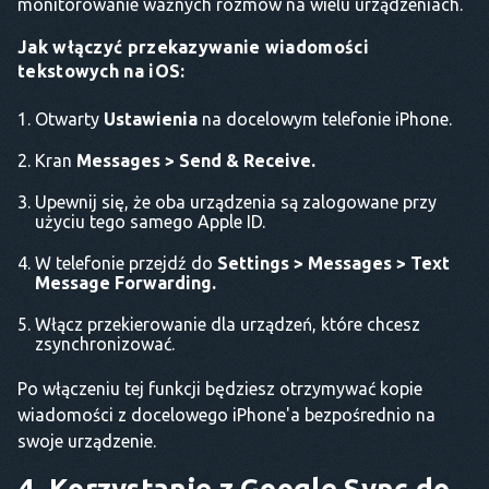
monitorowanie ważnych rozmów na wielu urządzeniach.
Jak włączyć przekazywanie wiadomości
tekstowych na iOS:
Otwarty
Ustawienia
na docelowym telefonie iPhone.
Kran
Messages > Send & Receive.
Upewnij się, że oba urządzenia są zalogowane przy
użyciu tego samego Apple ID.
W telefonie przejdź do
Settings > Messages > Text
Message Forwarding.
Włącz przekierowanie dla urządzeń, które chcesz
zsynchronizować.
Po włączeniu tej funkcji będziesz otrzymywać kopie
wiadomości z docelowego iPhone'a bezpośrednio na
swoje urządzenie.
4. Korzystanie z Google Sync do