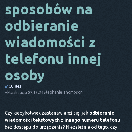
sposobów na
DA
odbieranie
TO
FR
wiadomości z
NL
telefonu innej
ES
TR
osoby
PT
w
Guides
ON
Stephanie Thompson
Aktualizacja 07.13.26
Czy kiedykolwiek zastanawiałeś się, jak
odbieranie
wiadomości tekstowych z innego numeru telefonu
bez dostępu do urządzenia? Niezależnie od tego, czy