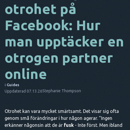
otrohet på
DA
Facebook: Hur
IT
FR
man upptäcker en
NL
otrogen partner
ES
TR
online
PT
i
Guides
HAN
Stephanie Thompson
Uppdaterad 07.13.26
Otrohet kan vara mycket smärtsamt. Det visar sig ofta
genom små förändringar i hur någon agerar. "Ingen
erkänner någonsin att de är
fusk
- Inte först. Men ibland