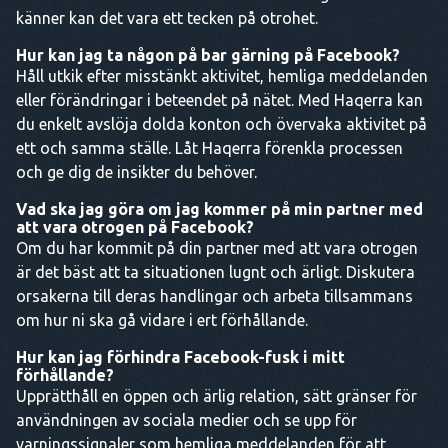
känner kan det vara ett tecken på otrohet.
Hur kan jag ta någon på bar gärning på Facebook?
Håll utkik efter misstänkt aktivitet, hemliga meddelanden
eller förändringar i beteendet på nätet. Med Haqerra kan
du enkelt avslöja dolda konton och övervaka aktivitet på
ett och samma ställe. Låt Haqerra förenkla processen
och ge dig de insikter du behöver.
Vad ska jag göra om jag kommer på min partner med
att vara otrogen på Facebook?
Om du har kommit på din partner med att vara otrogen
är det bäst att ta situationen lugnt och ärligt. Diskutera
orsakerna till deras handlingar och arbeta tillsammans
om hur ni ska gå vidare i ert förhållande.
Hur kan jag förhindra Facebook-fusk i mitt
förhållande?
Upprätthåll en öppen och ärlig relation, sätt gränser för
användningen av sociala medier och se upp för
varningssignaler som hemliga meddelanden för att