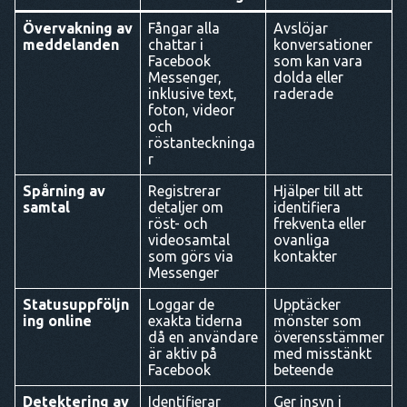
Övervakning av
Fångar alla
Avslöjar
meddelanden
chattar i
konversationer
Facebook
som kan vara
Messenger,
dolda eller
inklusive text,
raderade
foton, videor
och
röstanteckninga
r
Spårning av
Registrerar
Hjälper till att
samtal
detaljer om
identifiera
röst- och
frekventa eller
videosamtal
ovanliga
som görs via
kontakter
Messenger
Statusuppföljn
Loggar de
Upptäcker
ing online
exakta tiderna
mönster som
då en användare
överensstämmer
är aktiv på
med misstänkt
Facebook
beteende
Detektering av
Identifierar
Ger insyn i