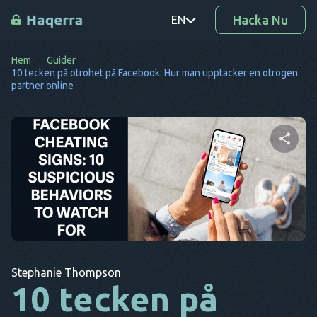
Hacka Nu
EN
Hem
Guider
PT
10 tecken på otrohet på Facebook: Hur man upptäcker en otrogen
partner online
TR
RO
DE
Dela denna artikel
SV
KO
EL
Twitter
Facebook
Kopiera länk
AR
Stephanie Thompson
10 tecken på
BG
CS