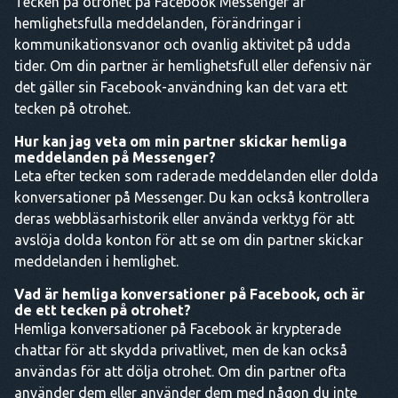
Tecken på otrohet på Facebook Messenger är
hemlighetsfulla meddelanden, förändringar i
kommunikationsvanor och ovanlig aktivitet på udda
tider. Om din partner är hemlighetsfull eller defensiv när
det gäller sin Facebook-användning kan det vara ett
tecken på otrohet.
Hur kan jag veta om min partner skickar hemliga
meddelanden på Messenger?
Leta efter tecken som raderade meddelanden eller dolda
konversationer på Messenger. Du kan också kontrollera
deras webbläsarhistorik eller använda verktyg för att
avslöja dolda konton för att se om din partner skickar
meddelanden i hemlighet.
Vad är hemliga konversationer på Facebook, och är
de ett tecken på otrohet?
Hemliga konversationer på Facebook är krypterade
chattar för att skydda privatlivet, men de kan också
användas för att dölja otrohet. Om din partner ofta
använder dem eller använder dem med någon du inte