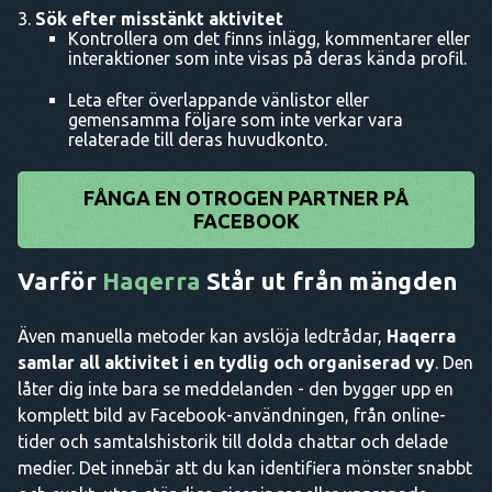
Sök efter misstänkt aktivitet
Kontrollera om det finns inlägg, kommentarer eller
interaktioner som inte visas på deras kända profil.
Leta efter överlappande vänlistor eller
gemensamma följare som inte verkar vara
relaterade till deras huvudkonto.
FÅNGA EN OTROGEN PARTNER PÅ
FACEBOOK
Varför
Haqerra
Står ut från mängden
Även manuella metoder kan avslöja ledtrådar,
Haqerra
samlar all aktivitet i en tydlig och organiserad vy
. Den
låter dig inte bara se meddelanden - den bygger upp en
komplett bild av Facebook-användningen, från online-
tider och samtalshistorik till dolda chattar och delade
medier. Det innebär att du kan identifiera mönster snabbt