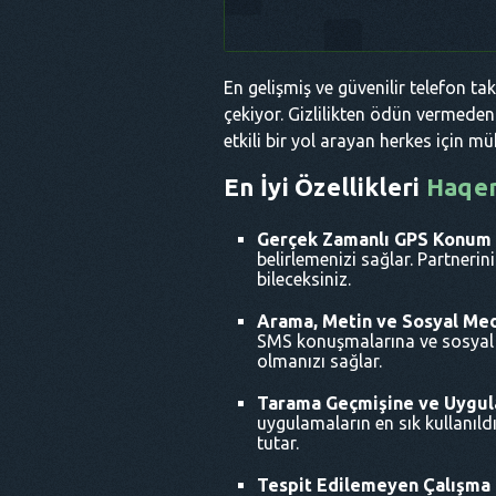
En gelişmiş ve güvenilir telefon ta
çekiyor. Gizlilikten ödün vermeden
etkili bir yol arayan herkes için m
En İyi Özellikleri
Haqe
Gerçek Zamanlı GPS Konum 
belirlemenizi sağlar. Partnerin
bileceksiniz.
Arama, Metin ve Sosyal Me
SMS konuşmalarına ve sosyal me
olmanızı sağlar.
Tarama Geçmişine ve Uygul
uygulamaların en sık kullanıldı
tutar.
Tespit Edilemeyen Çalışma i