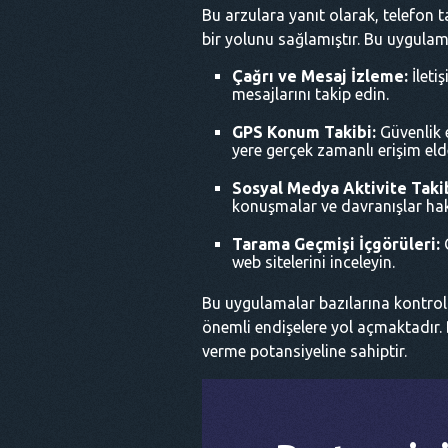
Bu arzulara yanıt olarak, telefon t
bir yolunu sağlamıştır. Bu uygulam
Çağrı ve Mesaj İzleme:
İleti
mesajlarını takip edin.
GPS Konum Takibi:
Güvenlik 
yere gerçek zamanlı erişim eld
Sosyal Medya Aktivite Takib
konuşmalar ve davranışlar ha
Tarama Geçmişi İçgörüleri:
G
web sitelerini inceleyin.
Bu uygulamalar bazılarına kontrol v
önemli endişelere yol açmaktadır. Bu
verme potansiyeline sahiptir.