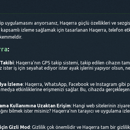
kip uygulamasını arıyorsanız, Haqerra güçlü özellikleri ve sezgis
 kapsamlı izleme sağlamak için tasarlanan Haqerra, telefon etkin
ükemmeldir.
rra
:
Takibi
: Haqerra'nın GPS takip sistemi, takip edilen cihazın ta
iz ister iş için seyahat ediyor ister ayak işlerini yapıyor olsun
dya İzleme
: Haqerra, WhatsApp, Facebook ve Instagram gibi p
dya etkinliklerine erişmenizi sağlar. Bu, cihazda gerçekleşen e
ama Kullanımına Uzaktan Erişim
: Hangi web sitelerinin ziyare
ğını bilmek ister misiniz? Haqerra'nın tarayıcı ve uygulama izle
çin Gizli Mod
: Gizlilik çok önemlidir ve Haqerra tam bir gizlil