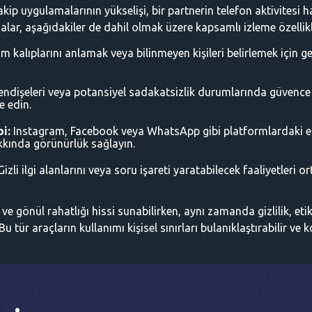
akip uygulamalarının yükselişi, bir partnerin telefon aktivitesi h
alar, aşağıdakiler de dahil olmak üzere kapsamlı izleme özellik
şim kalıplarını anlamak veya bilinmeyen kişileri belirlemek için 
endişeleri veya potansiyel sadakatsizlik durumlarında güvence
e edin.
i:
Instagram, Facebook veya WhatsApp gibi platformlardaki etki
kkında görünürlük sağlayın.
izli ilgi alanlarını veya soru işareti yaratabilecek faaliyetleri o
e gönül rahatlığı hissi sunabilirken, aynı zamanda gizlilik, eti
 tür araçların kullanımı kişisel sınırları bulanıklaştırabilir ve