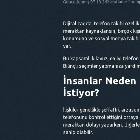
Stephanie Thom
Güncellenmiş 07.13.26
Dijital çağda, telefon takibi özellik
meraktan kaynaklansın, birçok kişi 
konumuna ve sosyal medya takibine
var.
Bu kapsamlı kılavuz, en iyi telefon 
Bilinçli seçimler yapmanıza yardımc
İnsanlar Neden 
İstiyor?
İlişkiler genellikle şeffaflık arzus
telefonunu kontrol ettiğini ortaya 
meraktan dolayı yaparken, diğerleri 
sahip olabilir.