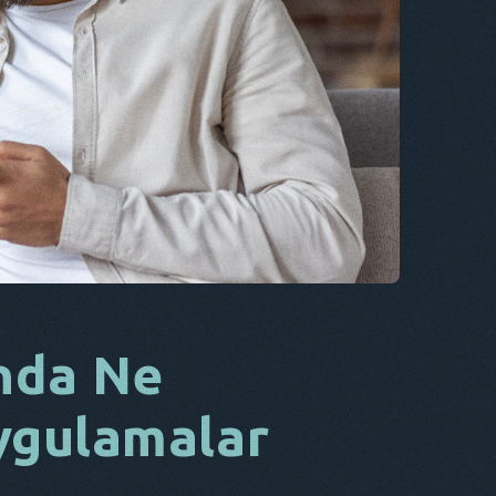
CS
DA
BU
FR
NL
ES
TR
PT
O
nda Ne
Uygulamalar