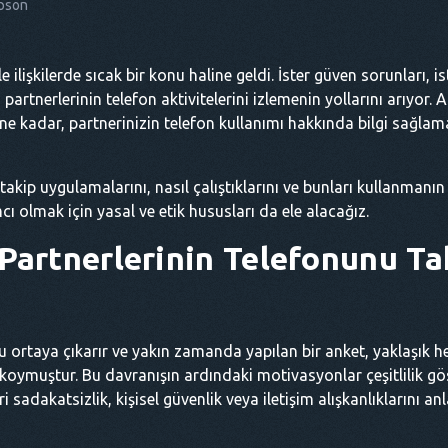
pson
le ilişkilerde sıcak bir konu haline geldi. İster güven sorunları, i
partnerlerinin telefon aktivitelerini izlemenin yollarını arıyor
 kadar, partnerinizin telefon kullanımı hakkında bilgi sağlam
takip uygulamalarını, nasıl çalıştıklarını ve bunları kullanmanın a
ı olmak için yasal ve etik hususları da ele alacağız.
Partnerlerinin Telefonunu T
unu ortaya çıkarır ve yakın zamanda yapılan bir anket, yaklaşık he
koymuştur. Bu davranışın ardındaki motivasyonlar çeşitlilik göst
sadakatsizlik, kişisel güvenlik veya iletişim alışkanlıklarını an