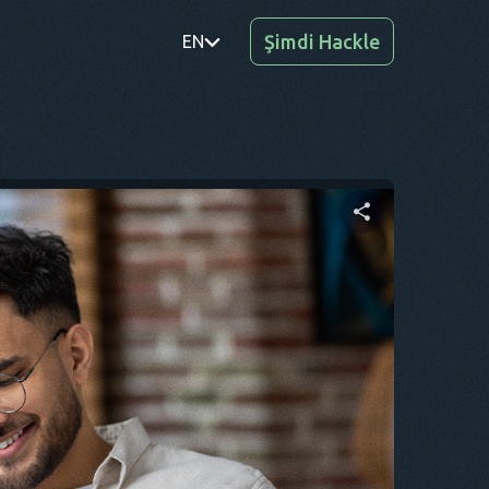
Şimdi Hackle
EN
PT
TR
RO
DE
Bu makaleyi paylaşın
SV
KO
Twitter
Facebook
Bağlantıyı Kopyala
EL
AR
BG