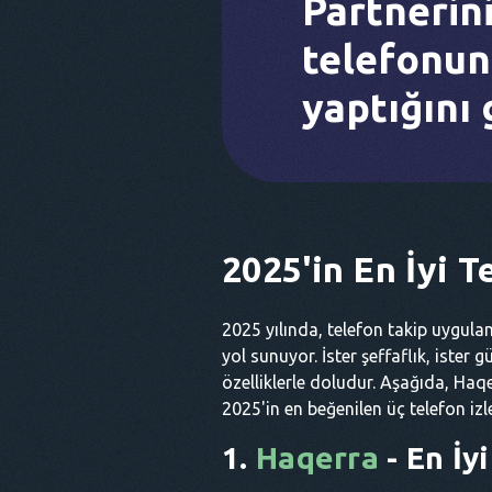
Partnerin
telefonun
yaptığını
2025'in En İyi 
2025 yılında, telefon takip uygulama
yol sunuyor. İster şeffaflık, iste
özelliklerle doludur. Aşağıda, Haqe
2025'in en beğenilen üç telefon iz
1.
Haqerra
- En İy