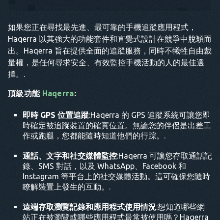
如果您正在尋找最先進、最可靠的手機追蹤應用程式，
Haqerra 以其強大的功能套件和直覺式設計在競爭中脫穎而
出。Haqerra 旨在提供全面的追蹤服務，同時不犧牲自由裁
量權，是任何尋求安全、有效監控手機活動的人的最佳選
擇。.
頂級功能
Haqerra
:
即時 GPS 位置追蹤
:Haqerra 的 GPS 追蹤系統可讓您即
時確定被追蹤裝置的確實位置。無論您的伴侶是出差工
作或跑腿，您都能隨時知道他們的行踪。.
通話、文字和社交媒體監控
:Haqerra 可讓您存取通話記
錄、SMS 對話，以及 WhatsApp、Facebook 和
Instagram 等平台上的社交媒體活動。這可確保您隨時
瞭解裝置上發生的互動。.
遠端存取瀏覽記錄和應用程式使用情況
:想知道哪些網
站正在被瀏覽或哪些應用程式最常被使用嗎？Haqerra