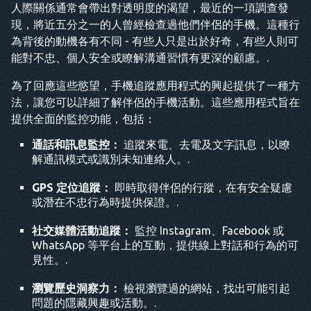
人際關係通常會帶出對透明度的渴望，最近的一項調查發
現，將近五分之一的人曾經檢查過他們伴侶的手機。這種行
為背後的動機各有不同 - 有些人只是出於好奇，有些人則可
能對不忠、個人安全或瞭解溝通習慣有更深的顧慮。.
為了回應這些慾望，手機追蹤應用程式的興起提供了一種方
法，讓您可以詳細了解伴侶的手機活動。這些應用程式旨在
提供全面的監控功能，包括：
通話和訊息監控：
追蹤來電、去電及文字訊息，以瞭
解通訊模式或識別未知連絡人。.
GPS 定位追蹤：
即時取得伴侶的行蹤，在有安全疑慮
或潛在不忠行為時提供保證。.
社交媒體活動追蹤：
監控 Instagram、Facebook 或
WhatsApp 等平台上的互動，提供線上對話和行為的可
見性。.
瀏覽歷史洞察力：
檢視瀏覽過的網站，找出可能引起
問題的隱藏興趣或活動。.