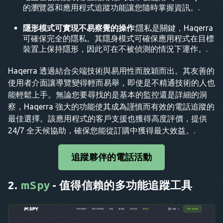
的瀏覽器和應用程式追蹤功能讓您隨時掌握資訊。.
隱形模式可實現不易察覺的操作
:隱私是關鍵，Haqerra
可確保完全的隱私。其隱身模式可確保應用程式在目標
裝置上保持隱形，因此可在不被偵測的情況下運作。.
Haqerra 透過結合尖端技術與易用性而脫穎而出。其友善的
使用者介面讓導覽變得輕而易舉，即使是不精通技術的人也
能輕鬆上手。無論您要尋找的是基本的監控還是詳細的洞
察，Haqerra 強大的功能使其成為謹慎而有效的電話追蹤的
最佳選擇。該應用程式的客戶支援也獲得高度評價，提供
24/7 全天候協助，確保您能從訂購中獲得最大效益。.
追蹤夥伴的電話活動
2.
mSpy
- 值得信賴的多功能追蹤工具