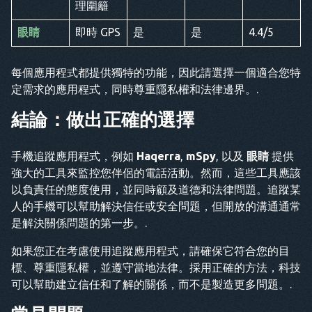
理圍籬
眼睛
即時 GPS
是
是
4.4/5
每個應用程式都提供獨特的功能，因此請選擇一個適合您特
定需求的應用程式，同時尊重隱私權和法律邊界。.
結論：做出正確的選擇
手機追蹤應用程式，例如
Haqerra
,
mSpy
, 以及
眼睛
提供
強大的工具來監控您伴侶的電話活動。然而，這些工具應該
以負責任的態度使用，並同時顧及道德和法律問題。追蹤某
人的手機可以幫助解決信任或安全問題，但開放的溝通通常
是解決關係問題的第一步。.
如果您正在考慮使用追蹤應用程式，請確保它符合您的目
標、尊重隱私權，並遵守當地法律。採用正確的方法，科技
可以幫助建立信任和了解的關係，而不是製造更多問題。.