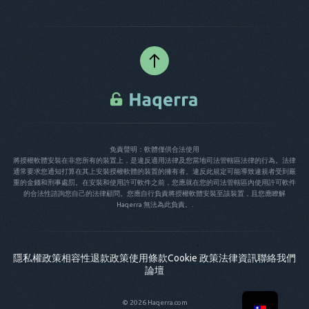
免責聲明：軟體僅供合法使用
將授權軟體安裝在非您所有的裝置上，是違反適用法律及您當地司法管轄區法律的行為。法律
通常要求您通知打算在其上安裝授權軟體的裝置的擁有者。違反此規定可能導致違規者受到嚴
重的金錢和刑事處罰。在安裝和使用許可軟件之前，您應就在您的司法管轄區內使用許可軟件
的合法性諮詢您自己的法律顧問。您應自行負責將授權軟體安裝至該裝置，且您應瞭解
Haqerra 無法為此負責。.
隱私權政策
相容性
退款政策
使用條款
Cookie 政策
法律資訊
聯絡我們
論壇
© 2026 Haqerra.com