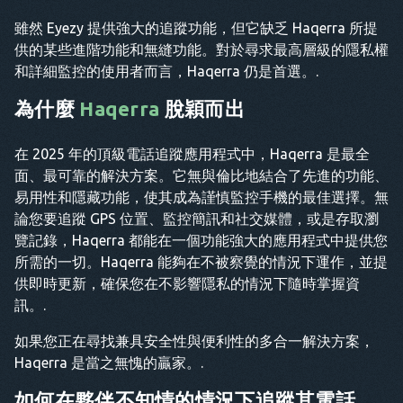
雖然 Eyezy 提供強大的追蹤功能，但它缺乏 Haqerra 所提
供的某些進階功能和無縫功能。對於尋求最高層級的隱私權
和詳細監控的使用者而言，Haqerra 仍是首選。.
為什麼
Haqerra
脫穎而出
在 2025 年的頂級電話追蹤應用程式中，Haqerra 是最全
面、最可靠的解決方案。它無與倫比地結合了先進的功能、
易用性和隱藏功能，使其成為謹慎監控手機的最佳選擇。無
論您要追蹤 GPS 位置、監控簡訊和社交媒體，或是存取瀏
覽記錄，Haqerra 都能在一個功能強大的應用程式中提供您
所需的一切。Haqerra 能夠在不被察覺的情況下運作，並提
供即時更新，確保您在不影響隱私的情況下隨時掌握資
訊。.
如果您正在尋找兼具安全性與便利性的多合一解決方案，
Haqerra 是當之無愧的贏家。.
如何在夥伴不知情的情況下追蹤其電話