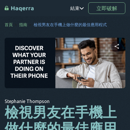
立即破解
結束
首頁
指南
檢視男友在手機上做什麼的最佳應用程式
鉑
TR
RO
分享這篇文章
驅動程
式
SV
推特
臉書
複製連結
KO
Stephanie Thompson
EL
檢視男友在手機上
AR
做什麼的最佳應用
BG