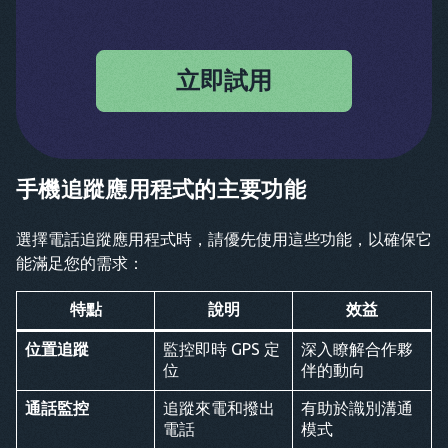
立即試用
手機追蹤應用程式的主要功能
選擇電話追蹤應用程式時，請優先使用這些功能，以確保它
能滿足您的需求：
特點
說明
效益
位置追蹤
監控即時 GPS 定
深入瞭解合作夥
位
伴的動向
通話監控
追蹤來電和撥出
有助於識別溝通
電話
模式