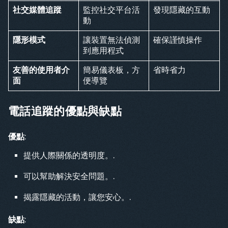
社交媒體追蹤
監控社交平台活
發現隱藏的互動
動
隱形模式
讓裝置無法偵測
確保謹慎操作
到應用程式
友善的使用者介
簡易儀表板，方
省時省力
面
便導覽
電話追蹤的優點與缺點
優點
:
提供人際關係的透明度。.
可以幫助解決安全問題。.
揭露隱藏的活動，讓您安心。.
缺點
: