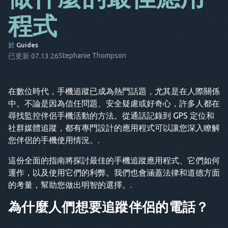
CS
程式
大
於
Guides
它
Stephanie Thompson
已更新 07.13.26
FR
NL
在數位時代，手機追蹤已成為熱門話題，尤其是在人際關係
中。不論是因為信任問題、安全疑慮或好奇心，許多人都在
ES
尋找監控伴侶手機活動的方法。從通話記錄到 GPS 定位和
TR
社群媒體追蹤，都有專門設計的應用程式可以讓您深入瞭解
您伴侶的手機使用情況。.
鉑
這份全面的指南將探討最佳的手機追蹤應用程式、它們如何
他
運作，以及使用它們的利弊。我們也會涵蓋法律和道德方面
的考量，幫助您做出明智的選擇。.
為什麼人們想要追蹤伴侶的電話？