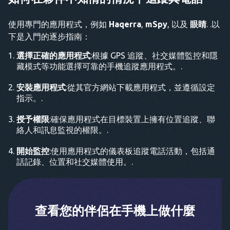
使用專門的應用程式，例如
Haqerra
,
mSpy
, 以及
眼睛
. .以
下是入門的逐步指南：
選擇正確的應用程式
:根據 GPS 追蹤、社交媒體監控和隱
藏模式等功能選擇可靠的手機追蹤應用程式。.
安裝應用程式
:從其官方網站下載應用程式，並遵循設定
指示。.
授予權限
:確保應用程式在目標裝置上擁有位置追蹤、聯
絡人和訊息監視的權限。.
開始監控
:使用應用程式的儀表板追蹤電話活動，包括通
話記錄、位置和社交媒體使用。.
查看您的伴侶在手機上做什麼