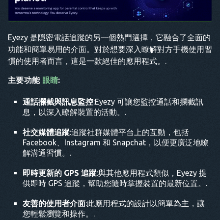
Eyezy 是隱密電話追蹤的另一個熱門選擇，它融合了全面的
功能和簡單易用的介面。對於想要深入瞭解對方手機使用習
慣的使用者而言，這是一款絕佳的應用程式。.
主要功能
眼睛
:
通話攔截與訊息監控
:Eyezy 可讓您監控通話和攔截訊
息，以深入瞭解裝置的活動。.
社交媒體追蹤
:追蹤社群媒體平台上的互動，包括
Facebook、Instagram 和 Snapchat，以便更廣泛地瞭
解溝通習慣。.
即時更新的 GPS 追蹤
:與其他應用程式類似，Eyezy 提
供即時 GPS 追蹤，幫助您隨時掌握裝置的最新位置。.
友善的使用者介面
:此應用程式的設計以簡單為主，讓
您輕鬆瀏覽和操作。.