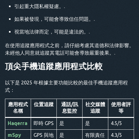
引起重大隱私權疑慮。.
如果被發現，可能會導致信任問題。.
視當地法律而定，可能是違法的。.
在使用追蹤應用程式之前，請仔細考慮其道德和法律影響。
未經他人同意就追蹤其電話可能會導致嚴重後果。.
頂尖手機追蹤應用程式比較
以下是 2025 年根據主要功能比較的最佳手機追蹤應用程
式：
應用程式
位置追蹤
通話/訊
社交媒體
使用者評
名稱
息監控
追蹤
等
Haqerra
即時 GPS
是
是
4.5/5
mSpy
GPS 與地
是
有限責任
4.3/5