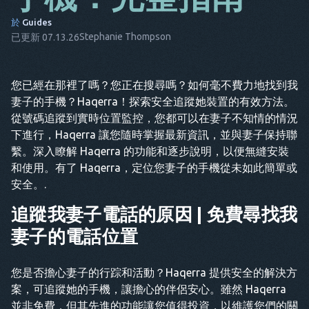
CS
於
Guides
Stephanie Thompson
已更新 07.13.26
大
它
您已經在那裡了嗎？您正在搜尋嗎？如何毫不費力地找到我
FR
妻子的手機？Haqerra！探索安全追蹤她裝置的有效方法。
NL
從號碼追蹤到實時位置監控，您都可以在妻子不知情的情況
下進行，Haqerra 讓您隨時掌握最新資訊，並與妻子保持聯
ES
繫。深入瞭解 Haqerra 的功能和逐步說明，以便無縫安裝
和使用。有了 Haqerra，定位您妻子的手機從未如此簡單或
TR
安全。.
鉑
追蹤我妻子電話的原因 | 免費尋找我
他
妻子的電話位置
您是否擔心妻子的行踪和活動？Haqerra 提供安全的解決方
案，可追蹤她的手機，讓擔心的伴侶安心。雖然 Haqerra
並非免費，但其先進的功能讓您值得投資，以維護您們的關