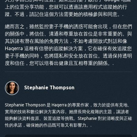
上的位置分享功能，您就可以透過該應用程式追蹤她的行
蹤。不過，請記住這個方法需要她的積極參與和同意。.
總而言之，雖然監控妻子手機的誘惑可能會出現，但在您們
的關係中，將信任、溝通和尊重放在首位是非常重要的。與
其訴諸有潛在風險的免費方法，不如考慮開放式對話和像
Haqerra 這種有信譽的追蹤解決方案，它在確保有效追蹤您
妻子手機的同時，也將隱私和安全放在首位。透過保持透明
度和信任，您可以培養出健康且互相尊重的關係。.
Stephanie Thompson
Stephanie Thompson 是 Haqerra 的專業作家，致力於提供有見地、
實用的技術和數位解決方案內容。她擅長簡化複雜的主題，讓讀者
能夠解決資料復原、裝置追蹤等挑戰。Stephanie 對於清晰度與正確
性的承諾，確保她的作品既可靠又有影響力。.