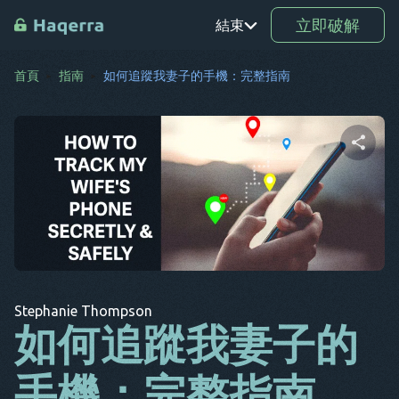
立即破解
結束
首頁
指南
如何追蹤我妻子的手機：完整指南
鉑
TR
RO
分享這篇文章
驅動程
式
SV
推特
臉書
複製連結
KO
Stephanie Thompson
EL
如何追蹤我妻子的
AR
手機：完整指南
BG