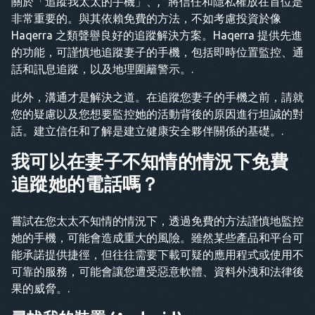
關於「追蹤我太太的手機」、,
“
將信任和隱私權放在首位是
非常重要的。與其依賴免費的方法，不如考慮投資於像
Haqerra 之類聲譽良好的追蹤解決方案。Haqerra 提供先進
的功能，可謹慎地追蹤妻子的手機，包括即時位置監控、通
話和訊息追蹤，以及地理圍籬警示。.
此外，溝通才是解決之道。在追蹤您妻子的手機之前，請就
您的疑慮以及您想要監控她的活動背後的原因進行坦誠的對
話。建立信任和了解是建立健康安全夥伴關係的基礎。.
我可以在妻子不知情的情況下免費
追蹤她的電話嗎？
嘗試在您太太不知情的情況下，透過免費的方法謹慎地監控
她的手機，可能會造成重大的風險。雖然某些產品和平台可
能承諾提供捷徑，但往往需要下載可疑的應用程式或使用不
可靠的服務，可能會讓您遭受惡意軟體、資料外洩和法律後
果的威脅。.