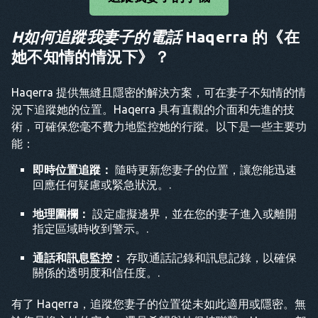
H
如何追蹤我妻子的電話
Haqerra 的《在
她不知情的情況下》？
Haqerra 提供無縫且隱密的解決方案，可在妻子不知情的情
況下追蹤她的位置。Haqerra 具有直觀的介面和先進的技
術，可確保您毫不費力地監控她的行蹤。以下是一些主要功
能：
即時位置追蹤：
隨時更新您妻子的位置，讓您能迅速
回應任何疑慮或緊急狀況。.
地理圍欄：
設定虛擬邊界，並在您的妻子進入或離開
指定區域時收到警示。.
通話和訊息監控：
存取通話記錄和訊息記錄，以確保
關係的透明度和信任度。.
有了 Haqerra，追蹤您妻子的位置從未如此適用或隱密。無