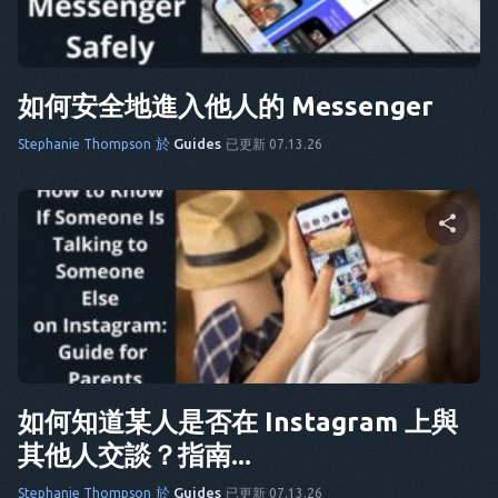
CS
推特
臉書
複製連結
大
如何安全地進入他人的 Messenger
它
於
Guides
FR
Stephanie Thompson
已更新 07.13.26
NL
ES
TR
分享這篇文章
鉑
他
推特
臉書
複製連結
如何知道某人是否在 Instagram 上與
其他人交談？指南...
於
Guides
Stephanie Thompson
已更新 07.13.26