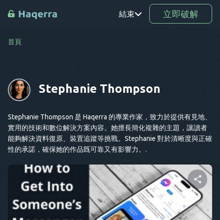
立即破解
結束
首頁
鉑
TR
Stephanie Thompson
RO
驅動程
式
Stephanie Thompson 是 Haqerra 的專業作家，致力於提供有見地、
實用的技術和數位解決方案內容。她擅長簡化複雜的主題，讓讀者
SV
能夠解決資料復原、裝置追蹤等挑戰。Stephanie 對於清晰度與正確
性的承諾，確保她的作品既可靠又有影響力。.
KO
EL
AR
分享這篇文章
BG