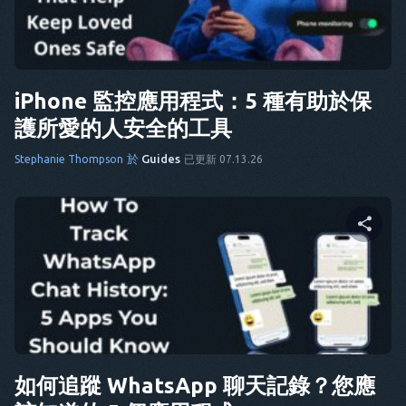
推特
臉書
複製連結
iPhone 監控應用程式：5 種有助於保
護所愛的人安全的工具
於
Guides
Stephanie Thompson
已更新 07.13.26
分享這篇文章
推特
臉書
複製連結
如何追蹤 WhatsApp 聊天記錄？您應