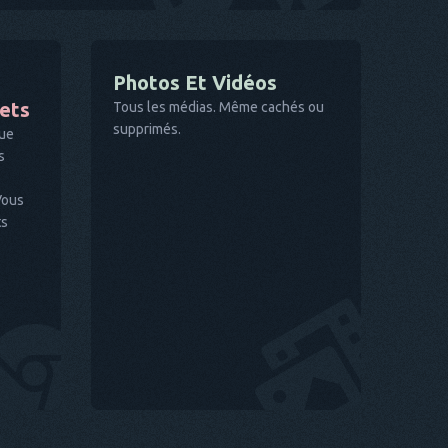
Photos Et Vidéos
nets
Tous les médias. Même cachés ou
supprimés.
que
s
Vous
ts