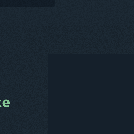
te
ACHETE