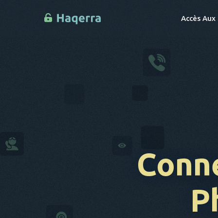
Accès Aux
Conn
P