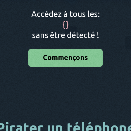
Accédez à tous les:
{
}
sans être détecté !
Commençons
Pirater un téléphon