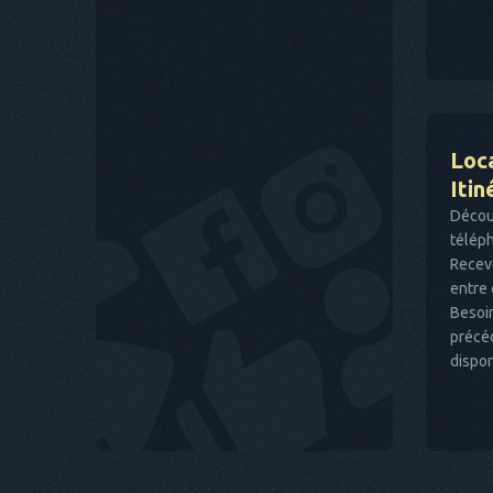
Loca
Itin
Décou
téléph
Receve
entre 
Besoin
précé
dispon