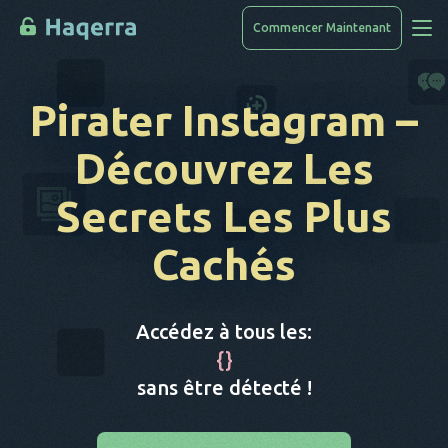
Commencer Maintenant
Accès Aux Données
Pirater Instagram
–
Comment Pirater
Découvrez Les
Liste Des Appareils
Secrets Les Plus
FAQ
Cachés
Blog
Accédez à tous les:
{
}
sans être détecté !