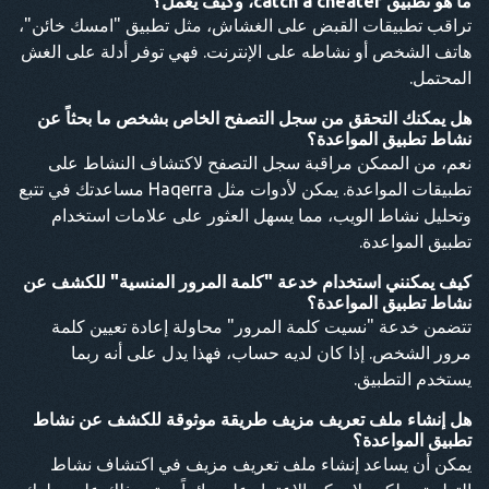
ما هو تطبيق сatch a сheater، وكيف يعمل؟
تراقب تطبيقات القبض على الغشاش، مثل تطبيق "امسك خائن"،
هاتف الشخص أو نشاطه على الإنترنت. فهي توفر أدلة على الغش
المحتمل.
هل يمكنك التحقق من سجل التصفح الخاص بشخص ما بحثاً عن
نشاط تطبيق المواعدة؟
نعم، من الممكن مراقبة سجل التصفح لاكتشاف النشاط على
تطبيقات المواعدة. يمكن لأدوات مثل Haqerra مساعدتك في تتبع
وتحليل نشاط الويب، مما يسهل العثور على علامات استخدام
تطبيق المواعدة.
كيف يمكنني استخدام خدعة "كلمة المرور المنسية" للكشف عن
نشاط تطبيق المواعدة؟
تتضمن خدعة "نسيت كلمة المرور" محاولة إعادة تعيين كلمة
مرور الشخص. إذا كان لديه حساب، فهذا يدل على أنه ربما
يستخدم التطبيق.
هل إنشاء ملف تعريف مزيف طريقة موثوقة للكشف عن نشاط
تطبيق المواعدة؟
يمكن أن يساعد إنشاء ملف تعريف مزيف في اكتشاف نشاط