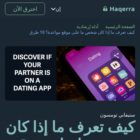
اخترق الآن
إن
الصفحة الرئيسية
أدلة إرشادية
نقطة
كيف تعرف ما إذا كان شخص ما على موقع مواعدة؟ 10 طرق
تر
رو
دي
شارك هذه المقالة
س ف
كو
تويتر
فيسبوك
نسخ الرابط
إل
ستيفاني تومسون
ع
كيف تعرف ما إذا كان
ب غ
جـ