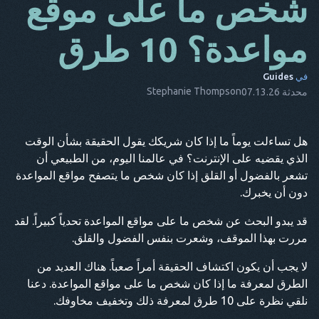
شخص ما على موقع
دا
مواعدة؟ 10 طرق
إنه
في
Guides
الأب
Stephanie Thompson
محدثة 07.13.26
ن.ل
إيس
هل تساءلت يوماً ما إذا كان شريكك يقول الحقيقة بشأن الوقت
الذي يقضيه على الإنترنت؟ في عالمنا اليوم، من الطبيعي أن
تر
تشعر بالفضول أو القلق إذا كان شخص ما يتصفح مواقع المواعدة
نقطة
دون أن يخبرك.
هو
قد يبدو البحث عن شخص ما على مواقع المواعدة تحدياً كبيراً. لقد
مررت بهذا الموقف، وشعرت بنفس الفضول والقلق.
لا يجب أن يكون اكتشاف الحقيقة أمراً صعباً. هناك العديد من
الطرق لمعرفة ما إذا كان شخص ما على مواقع المواعدة. دعنا
نلقي نظرة على 10 طرق لمعرفة ذلك وتخفيف مخاوفك.