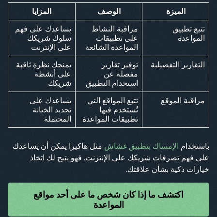
الميزة
الوصف
المزايا
تتبع تطبيق
مراقبة النشاط
يساعدك على فهم
المواعدة
على تطبيقات
سلوك شريكك
المواعدة الشائعة
على الإنترنت
التقارير التفصيلية
توفير تقارير
يمنحك نظرة ثاقبة
مفصلة عن
على أنشطة
استخدام التطبيق
شريكك
مراقبة الموقع
تتبع المواقع التي
يساعدك على
تُستخدم فيها
تحديد الخيانة
تطبيقات المواعدة
المحتملة
باستخدام
الإمساك بتطبيق غشاش
مثل هاكيرا يمكن أن يساعدك
على فهم تصرفات شريكك على الإنترنت. فهو يتيح لك اتخاذ
خيارات ذكية بشأن علاقتك.
اكتشف ما إذا كان شخص ما على أحد مواقع
المواعدة