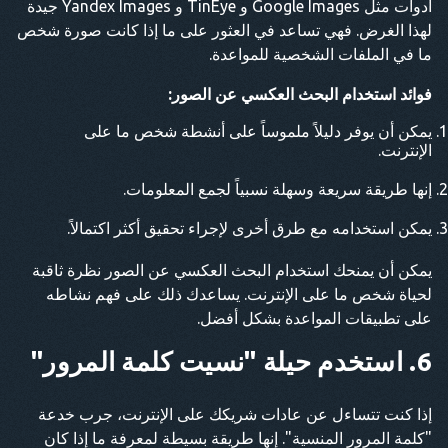
أدوات مثل Google Images و TinEye و Yandex Images جيدة
لهذا الغرض. فهي تساعد في العثور على ما إذا كانت صورة شخص
ما في الملفات الشخصية للمواعدة.
فوائد استخدام البحث العكسي عن الصور:
يمكن أن يوفر دليلاً ملموساً على أنشطة شخص ما على
الإنترنت.
إنها طريقة سريعة وسهلة نسبياً لجمع المعلومات.
يمكن استخدامه مع طرق أخرى لإجراء تحقيق أكثر اكتمالاً.
يمكن أن يمنحك استخدام البحث العكسي عن الصور نظرة ثاقبة
لحياة شخص ما على الإنترنت. يساعدك ذلك على فهم نشاطه
على تطبيقات المواعدة بشكل أفضل.
6. استخدم حيلة "نسيت كلمة المرور"
إذا كنت تتساءل عن عادات شريكك على الإنترنت، جرب خدعة
"كلمة المرور المنسية". إنها طريقة بسيطة لمعرفة ما إذا كان