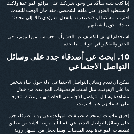
إذا كنت شبه متأكد من وجود شريكك على مواقع المواعدة ولكنك
لا تستطيع العثور على ملفه الشخصي، فقد حان الوقت للتحدث.
اقترب منه كما لو كنت تعرفه بالفعل. قد يؤدي ذلك إلى محادثة
صادقة حول أنشطتهم.
استخدام الهاتف للكشف عن الغش أمر حساس. من المهم توخي
الحذر والتفكير في عواقب ما تجده.
10. ابحث عن أصدقاء جدد على وسائل
التواصل الاجتماعي
يمكن أن تقدم وسائل التواصل الاجتماعي أدلة حول حياة شخص
ما على الإنترنت، مثل استخدام تطبيقات المواعدة. من خلال
مشاهدة وسائل التواصل الاجتماعي الخاصة بهم، يمكنك التعرف
على تفاعلاتهم عبر الإنترنت.
إحدى علامات استخدام تطبيقات المواعدة هي رؤية أصدقاء جدد
على وسائل التواصل الاجتماعي. فغالباً ما يربط الأشخاص تطابق
تطبيقات المواعدة بهذه المنصات. وهذا يجعل من السهل رؤية