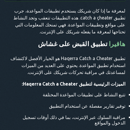
لمعرفة ما إذا كان شريكك يستخدم تطبيقات المواعدة، جرب
تطبيق сatch a çheater. هذه التطبيقات تتعقب وتجد النشاط
على مواقع وتطبيقات المواعدة. فهي تمنحك المعلومات التي
تحتاجها لمعرفة ما يفعله شريكك على الإنترنت.
هاقيرا
تطبيق القبض على غشاش
تطبيق Haqerra Catch a Cheater هو الخيار الأفضل لاكتشاف
استخدام تطبيق المواعدة. يحتوي على العديد من الميزات
لمساعدتك في مراقبة تحركات شريكك على الإنترنت.
الميزات الرئيسية لتطبيق Haqerra Catch a Cheater:
تتبع النشاط على تطبيقات المواعدة المختلفة
توفير تقارير مفصلة عن استخدام التطبيق
مراقبة السلوك عبر الإنترنت، بما في ذلك أوقات تسجيل
الدخول والمواقع