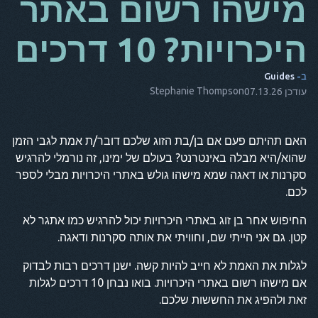
מישהו רשום באתר
מאז
היכרויות? 10 דרכים
זה
ב-
Guides
שישי
Stephanie Thompson
עודכן 07.13.26
NL
ES
האם תהיתם פעם אם בן/בת הזוג שלכם דובר/ת אמת לגבי הזמן
שהוא/היא מבלה באינטרנט? בעולם של ימינו, זה נורמלי להרגיש
ת
סקרנות או דאגה שמא מישהו גולש באתרי היכרויות מבלי לספר
נקודה
לכם.
הוא
החיפוש אחר בן זוג באתרי היכרויות יכול להרגיש כמו אתגר לא
קטן. גם אני הייתי שם, וחוויתי את אותה סקרנות ודאגה.
לגלות את האמת לא חייב להיות קשה. ישנן דרכים רבות לבדוק
אם מישהו רשום באתרי היכרויות. בואו נבחן 10 דרכים לגלות
זאת ולהפיג את החששות שלכם.