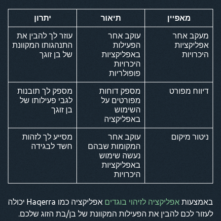
מאפיין
תיאור
יתרון
מעקב אחר
עוקב אחר
עוזר לך להבין את
אפליקציות
הפעילות
התנהגותו המקוונת
היכרויות
באפליקציות
של בן זוגך
היכרויות
פופולריות
דיווח מפורט
מספק דוחות
מספק לך תובנות
מפורטים על
לגבי פעילותו של
השימוש
בן זוגך
באפליקציה
ניטור מיקום
עוקב אחר
מסייע לך לזהות
המקומות שבהם
חשד לבגידה
נעשה שימוש
באפליקציות
היכרויות
באמצעות
אפליקציה לזיהוי בוגדים
אפליקציה כמו Haqerra יכולה
לעזור לכם להבין את הפעילות המקוונת של בן/בת הזוג שלכם.