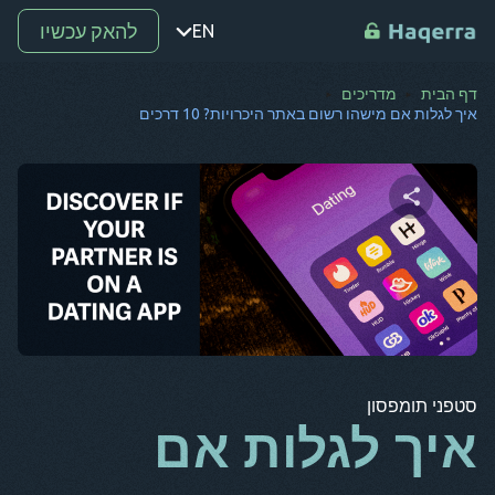
להאק עכשיו
EN
דף הבית
מדריכים
נקודה
איך לגלות אם מישהו רשום באתר היכרויות? 10 דרכים
ת
רו
מ-
שתף מאמר זה
SV
קו
טוויטר
פייסבוק
העתק קישור
אל
סטפני תומפסון
אר
איך לגלות אם
BG
CS