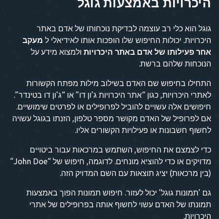
היכרויות באמצעות גוגל
גוגל הוא כלי רב עוצמה לבדיקת נוכחותו של אדם באתר
היכרויות. יכולות החיפוש שלו הופכות אותו לאידיאלי ל
מעקב
אחר פעילותו של אדם באתר היכרויות
ולמצוא מידע על
הנוכחות שלהם ברשת.
התחילו בחיפוש שם האדם בשילוב מילות מפתח הקשורות
לאתרי היכרויות, כגון “אתר היכרויות ג'ון דו” או “ג'ון דו בטינדר”.
חיפושים אלה עשויים להוביל לפרופילים או לפרטים שימושיים.
אם לפרופיל של האדם מקושר מספר טלפון, הזנתו בגוגל עשויה
לחשוף חשבונות או פעילויות הקשורים אליו.
כדי לצמצם את החיפוש, השתמש במרכאות עבור ביטויים
מדויקים או כדי להוציא מונחים. לדוגמה, חיפוש של “John Doe”
(בין מרכאות) יציג תוצאות עם השם המדויק הזה.
גם 'תמונות גוגל' יכול לעזור. חיפוש תמונות הפוך באמצעות
תמונתו של האדם עשוי לחשוף אותה בפרופילים של אתרי
היכרויות.