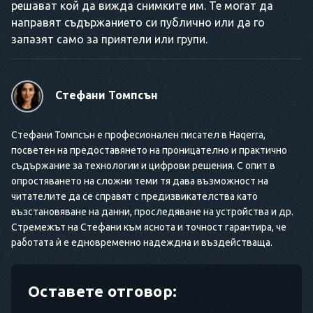
решават кой да вижда снимките им. Те могат да
направят съдържанието си публично или да го
запазят само за приятели или групи.
Стефани Томпсън
Стефани Томпсън е професионален писател в Haqerra,
посветен на предоставянето на проницателно и практично
съдържание за технологии и цифрови решения. С опит в
опростяването на сложни теми тя дава възможност на
читателите да се справят с предизвикателства като
възстановяване на данни, проследяване на устройства и др.
Стремежът на Стефани към яснота и точност гарантира, че
работата ѝ е едновременно надеждна и въздействаща.
Оставете отговор: