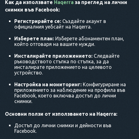
Как да използвате
Haqerra
за преглед на лични
снимки във Facebook:
Регистрирайте се:
Създайте акаунт в
официалния уебсайт на Haqerra.
Изберете план:
Изберете абонаментен план,
който отговаря на вашите нужди.
Инсталирайте приложението:
Следвайте
ръководството стъпка по стъпка, за да
инсталирате приложението на целевото
устройство.
Настройка на мониторинг:
Конфигуриране на
приложението за наблюдение на профила във
Facebook, което включва достъп до лични
снимки.
Основни ползи от използването на Haqerra:
Достъп до лични снимки и дейности във
Facebook.