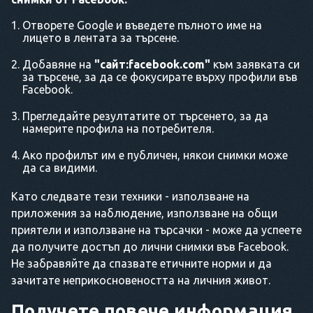
Отворете Google и въведете пълното име на
лицето в лентата за търсене.
Добавяне на
"сайт:facebook.com"
към заявката си
за търсене, за да се фокусирате върху профили във
Facebook.
Прегледайте резултатите от търсенето, за да
намерите профила на потребителя.
Ако профилът им е публичен, някои снимки може
да са видими.
Като следвате тези техники - използване на
приложения за наблюдение, използване на общи
приятели и използване на търсачки - може да успеете
да получите достъп до лични снимки във Facebook.
Не забравяйте да спазвате етичните норми и да
зачитате неприкосновеността на личния живот.
Получете повече информация