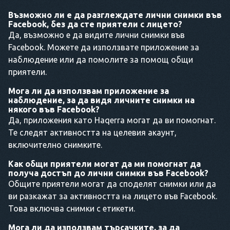
Възможно ли е да разглеждате лични снимки във
Facebook, без да сте приятели с лицето?
Да, възможно е да видите лични снимки във
Facebook. Можете да използвате приложение за
наблюдение или да помолите за помощ общи
приятели.
Мога ли да използвам приложение за
наблюдение, за да видя личните снимки на
някого във Facebook?
Да, приложения като Haqerra могат да ви помогнат.
Те следят активността на целевия акаунт,
включително снимките.
Как общи приятели могат да ми помогнат да
получа достъп до лични снимки във Facebook?
Общите приятели могат да споделят снимки или да
ви разкажат за активността на лицето във Facebook.
Това включва снимки с етикети.
Мога ли да използвам търсачките, за да