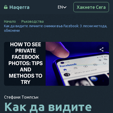
Хакнете Сега
EN
Начало
Ръководства
PT
Как да видите личните снимки във Facebook: 3 лесни метода,
обяснени
TR
RO
DE
Споделете тази
SV
статия
KO
EL
Копиране на
Twitter
Facebook
AR
връзката
Стефани Томпсън
Как да видите
BG
CS