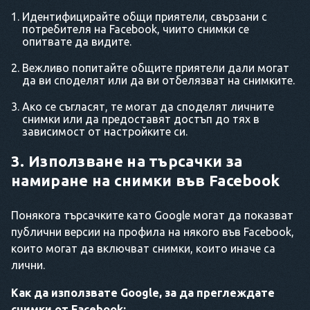
Идентифицирайте общи приятели, свързани с
потребителя на Facebook, чиито снимки се
опитвате да видите.
Вежливо попитайте общите приятели дали могат
да ви споделят или да ви отбелязват на снимките.
Ако се съгласят, те могат да споделят личните
снимки или да предоставят достъп до тях в
зависимост от настройките си.
3. Използване на търсачки за
намиране на снимки във Facebook
Понякога търсачките като Google могат да показват
публични версии на профила на някого във Facebook,
които могат да включват снимки, които иначе са
лични.
Как да използвате Google, за да преглеждате
снимки от Facebook: