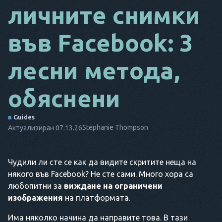
личните снимки
DA
във Facebook: 3
IT
FR
лесни метода,
NL
обяснени
ES
TR
в
Guides
Stephanie Thompson
Актуализиран 07.13.26
PT
ТОЙ
Чудили ли сте се как да видите скритите неща на
някого във Facebook? Не сте сами. Много хора са
любопитни за
виждане на ограничени
изображения
на платформата.
Има няколко начина да направите това. В тази