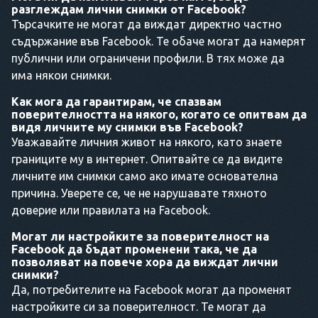
разглеждам лични снимки от Facebook?
Търсачките не могат да виждат директно частно
съдържание във Facebook. Те обаче могат да намерят
публични или ограничени профили. В тях може да
има някои снимки.
Как мога да гарантирам, че спазвам
поверителността на някого, когато се опитвам да
видя личните му снимки във Facebook?
Уважавайте личния живот на някого, като знаете
границите му в интернет. Опитвайте се да видите
личните им снимки само ако имате основателна
причина. Уверете се, че не нарушавате тяхното
доверие или правилата на Facebook.
Могат ли настройките за поверителност на
Facebook да бъдат променени така, че да
позволяват на повече хора да виждат лични
снимки?
Да, потребителите на Facebook могат да променят
настройките си за поверителност. Те могат да