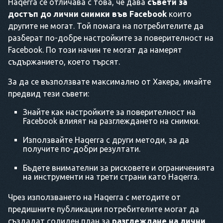
Haqerra се отличава с това, че дава
съвети за
достъп до лични снимки във Facebook
които
другите не могат. Той помага на потребителите да
разберат по-добре настройките за поверителност на
Facebook. По този начин те могат да намерят
съдържанието, което търсят.
За да се възползвате максимално от Хакера, имайте
предвид тези съвети:
Знайте как настройките за поверителност на
Facebook влияят на разглеждането на снимки.
Използвайте Haqerra с други методи, за да
получите по-добри резултати.
Бъдете внимателни за рисковете и ограниченията
на инструменти на трети страни като Haqerra.
Чрез използването на Haqerra с методите от
предишните публикации потребителите могат да
създадат солиден план за
разглеждане на лични