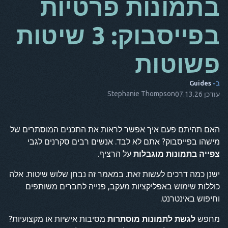
בתמונות פרטיות
מאז
בפייסבוק: 3 שיטות
זה
פשוטות
שישי
NL
ב-
Guides
ES
Stephanie Thompson
עודכן 07.13.26
ת
האם תהיתם פעם איך אפשר לראות את התכנים המוסתרים של
נקודה
מישהו בפייסבוק? אתם לא לבד. אנשים רבים סקרנים לגבי
הוא
צפייה בתמונות מוגבלות
על הרציף.
ישנן כמה דרכים לעשות זאת. במאמר זה נבחן שלוש שיטות. אלה
כוללות שימוש באפליקציות מעקב, פנייה לחברים משותפים
וחיפוש באינטרנט.
מחפש
לגשת לתמונות מוסתרות
מסיבות אישיות או מקצועיות?