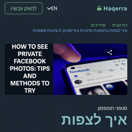
להאק עכשיו
EN
דף הבית
מדריכים
נקודה
איך לצפות בתמונות פרטיות בפייסבוק: 3 שיטות פשוטות
ת
רו
מ-
שתף מאמר זה
SV
קו
טוויטר
פייסבוק
העתק קישור
אל
סטפני תומפסון
אר
איך לצפות
BG
CS