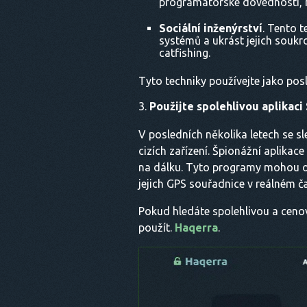
programátorské dovednosti, 
Sociální inženýrství
. Tento t
systémů a ukrást jejich soukr
catfishing.
Tyto techniky používejte jako pos
Použijte spolehlivou aplikaci
V posledních několika letech se s
cizích zařízení. Špionážní aplikac
na dálku. Tyto programy mohou odh
jejich GPS souřadnice v reálném č
Pokud hledáte spolehlivou a cenov
použít.
Haqerra
.