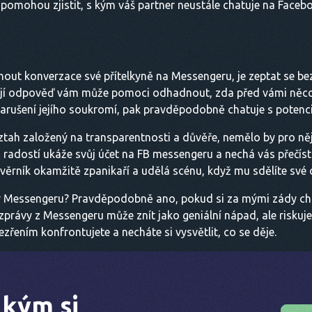
 pomohou zjistit, s kým váš partner neustále chatuje na Faceb
édnout konverzace své přítelkyně na Messengeru, je zeptat se b
Její odpověď vám může pomoci odhadnout, zda před vámi něco
z narušení jejího soukromí, pak pravděpodobně chatuje s pote
ah založený na transparentnosti a důvěře, nemělo by pro něj b
 radostí ukáže svůj účet na FB messengeru a nechá vás přečíst 
evěrník okamžitě zpanikaří a udělá scénu, když mu sdělíte své 
v Messengeru? Pravděpodobně ano, pokud si za mými zády chatu
jí zprávy z Messengeru může znít jako geniální nápad, ale riskujet
ezřením konfrontujete a necháte si vysvětlit, co se děje.
s kým si