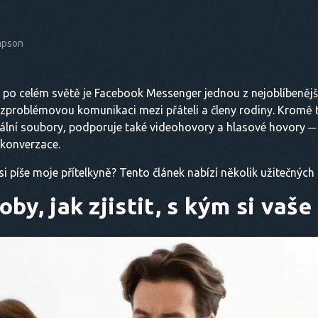
mpson
ů po celém světě je Facebook Messenger jednou z nejoblíbenější
zproblémovou komunikaci mezi přáteli a členy rodiny. Kromě
iální soubory, podporuje také videohovory a hlasové hovory ─
 konverzace.
m si píše moje přítelkyně? Tento článek nabízí několik užitečnýc
oby, jak zjistit, s kým si vaše