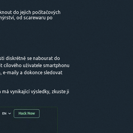
iknout do jejich počítačových
nýrství, od scarewaru po
sti diskrétně se nabourat do
ivit cílového uživatele smartphonu
h, e-maily a dokonce sledovat
á vynikající výsledky, zkuste ji