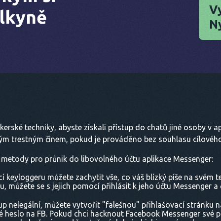
V
elkyně
N
rské techniky, abyste získali přístup do chatů jiné osoby v apl
ým trestným činem, pokud je prováděno bez souhlasu cílového 
 metody pro průnik do libovolného účtu aplikace Messenger:
í keyloggeru můžete zachytit vše, co váš blízký píše na svém t
, můžete se s jejich pomocí přihlásit k jeho účtu Messenger a 
tup nelegální, můžete vytvořit "falešnou" přihlašovací stránku 
své heslo na FB. Pokud chci hacknout Facebook Messenger své 