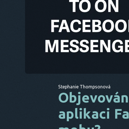
Stephanie Thompsonová
Objevování
aplikaci 