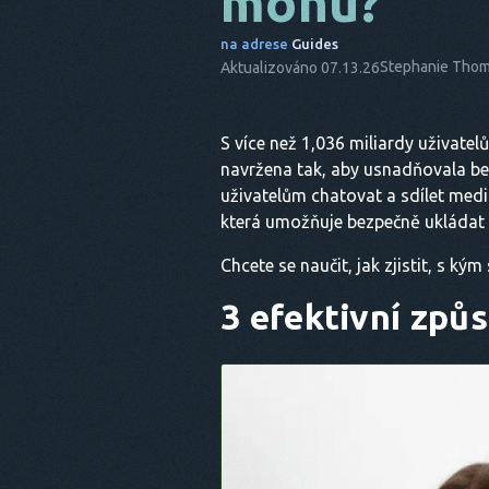
mohu?
na adrese
Guides
Stephanie Tho
Aktualizováno 07.13.26
S více než 1,036 miliardy uživatel
navržena tak, aby usnadňovala be
uživatelům chatovat a sdílet med
která umožňuje bezpečně ukládat
Chcete se naučit, jak zjistit, s ký
3 efektivní způs