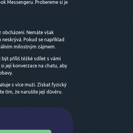
ook Messengeru. Probereme si je
ez obcházení. Nemáte však
 neskrývá. Pokud se například
nciálním milostným zájmem.
ýt příliš těžké sdílet s vámi
si její konverzace na chatu, aby
obavy.
je s více muži. Získat fyzický
e tím, že narušíte její důvěru.