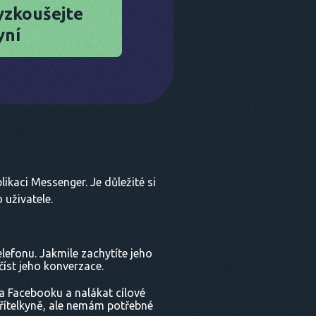
yzkoušejte
yní
ikaci Messenger. Je důležité si
uživatele.
elefonu. Jakmile zachytíte jeho
číst jeho konverzace.
na Facebooku a nalákat cílové
přítelkyně, ale nemám potřebné