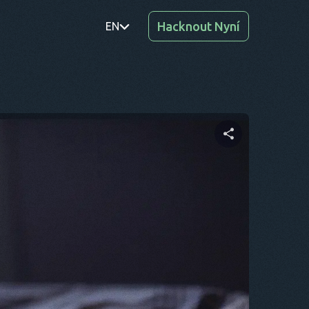
Hacknout Nyní
EN
PT
TR
RO
DE
Sdílet tento článek
SV
KO
Twitter
Facebook
Kopírovat odkaz
EL
AR
BG