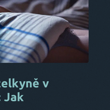
CS
DA
NA
ADRESE
.
O.
NL
ES
TR
PT
telkyně v
ON
 Jak