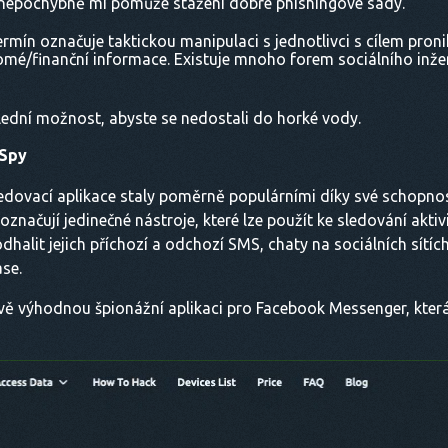
nepochybně mi pomůže stažení dobré phishingové sady.
ermín označuje taktickou manipulaci s jednotlivci s cílem pron
omé/finanční informace. Existuje mnoho forem sociálního inže
lední možnost, abyste se nedostali do horké vody.
 Spy
ledovací aplikace staly poměrně populárními díky své schopno
e označují jedinečné nástroje, které lze použít ke sledování akt
alit jejich příchozí a odchozí SMS, chaty na sociálních sítíc
ase.
ě výhodnou špionážní aplikaci pro Facebook Messenger, která m