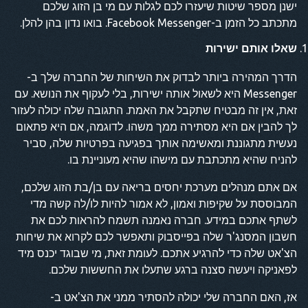
ישנן מספר שיטות שיעזרו לכם לגלות עם מי בן הזוג שלכם
מתכתב כל הזמן ב-Facebook Messenger. בואו נדון בהן להלן.
שאלו אותם ישירות
הדרך המהירה ביותר לבדוק את השיחות של החברה שלך ב-
Messenger היא לשאול אותה ישירות, בלי לעקוף את הנושא. עם
זאת, אין זה מבטיח שתקבל את האמת. התגובה שלה יכולה לעזור
לך להבין אם היא מסתירה ממך משהו. לדוגמה, אם היא פתאום
נעשית מתגוננת ומאשימה אותך בפגיעה בפרטיות שלה, סביר
להניח שהיא מתכתבת עם מישהו שהיא מעוניינת בו.
אם אתם מנהלים מערכת יחסים בריאה עם בן/בת הזוג שלכם,
המבוססת על שקיפות ואמון, לא אמור להיות לו/לה קשה מדי
לשתף אתכם במידע. חברה נאמנה תשמח להראות לכם את
חשבון המסנג'ר שלה בפייסבוק ותאפשר לכם לקרוא את שיחות
הצ'אט שלה כדי להרגיע אתכם. לעומת זאת, מי שבוגד יכנס מיד
לפאניקה ויעשה סצנה ברגע שתעלו את החששות שלכם.
אז, האם החברה שלי יכולה להסתיר ממני את הצ'אט ב-