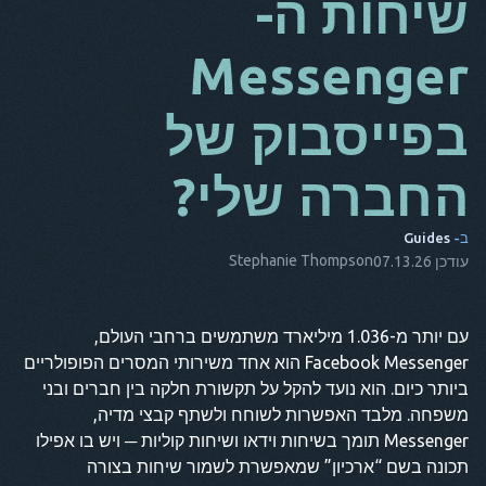
שיחות ה-
מאז
Messenger
זה
בפייסבוק של
שישי
NL
החברה שלי?
ES
ב-
Guides
ת
Stephanie Thompson
עודכן 07.13.26
נקודה
הוא
עם יותר מ-1.036 מיליארד משתמשים ברחבי העולם,
Facebook Messenger הוא אחד משירותי המסרים הפופולריים
ביותר כיום. הוא נועד להקל על תקשורת חלקה בין חברים ובני
משפחה. מלבד האפשרות לשוחח ולשתף קבצי מדיה,
Messenger תומך בשיחות וידאו ושיחות קוליות ─ ויש בו אפילו
תכונה בשם “ארכיון” שמאפשרת לשמור שיחות בצורה