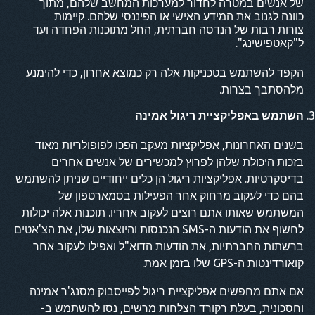
של אנשים במטרה לחדור למערכות המחשב שלהם, מתוך
כוונה לגנוב את המידע האישי או הפיננסי שלהם. קיימות
צורות רבות של הנדסה חברתית, החל מתוכנות הפחדה ועד
ל"קאטפישינג".
הקפד להשתמש בטכניקות אלה רק כמוצא אחרון, כדי להימנע
מלהסתבך בצרות.
השתמש באפליקציית ריגול אמינה
בשנים האחרונות, אפליקציות מעקב הפכו לפופולריות מאוד
בזכות היכולת שלהן לפרוץ למכשירים של אנשים אחרים
בדיסקרטיות. אפליקציות ריגול הן כלים ייחודיים שניתן להשתמש
בהם כדי לעקוב מרחוק אחר הפעילות בסמארטפון של
המשתמש שאותו אתם רוצים לעקוב אחריו. תוכנות אלה יכולות
לחשוף את הודעות ה-SMS הנכנסות והיוצאות שלו, את הצ'אטים
ברשתות החברתיות, את הודעות הדוא"ל ואפילו לעקוב אחר
קואורדינטות ה-GPS שלו בזמן אמת.
אם אתם מחפשים אפליקציית ריגול לפייסבוק מסנג'ר אמינה
וחסכונית, בעלת רקורד הצלחות מרשים, נסו להשתמש ב-