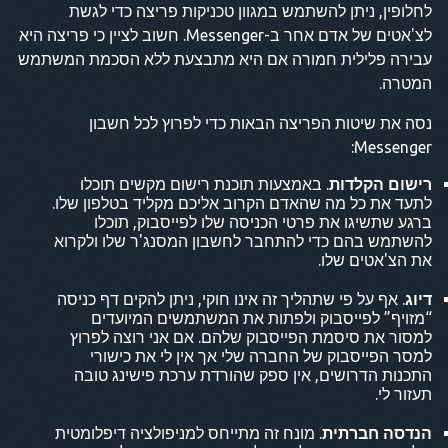
לחלופין, ניתן להשתמש במגוון טכניקות פריצה כדי לגשת
לצ'אטים של אדם אחר ב-Messenger. חשוב לציין כי פריצה היא
עבירה פלילית חמורה אם היא מתבצעת ללא הסכמת המשתמש
המטרה.
נסה את שיטות הפריצה הבאות כדי לפרוץ לכל חשבון
Messenger:
רישום הקלדות
. באמצעות תוכנת רישום מקשים תוכלו
לתעד את כל מה שהאדם הקרוב אליכם מקליד בטלפון שלו.
ברגע שתשיגו את פרטי הכניסה שלו לפייסבוק, תוכלו
להשתמש בהם כדי להתחבר לחשבון המסנג'ר שלו ולקרוא
את הצ'אטים שלו.
דיוג
. אף על פי שתהליך זה אינו חוקי, ניתן להקים דף כניסה
“מזויף” לפייסבוק ולפתות את המשתמשים המיועדים
למסור את סיסמת הפייסבוק שלהם. אם אני רוצה לפרוץ
למסר הפייסבוק של החברה שלי אך אין לי את כישורי
התכנות הדרושים, אין ספק שהורדת ערכת פישינג טובה
תעזור לי.
הנדסה חברתית
. מונח זה מתייחס למניפולציה דיפלומטית