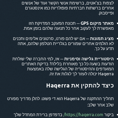
לצפות בצ'אטים, ברשימת אנשי הקשר ועוד של אנשים
אחרים ברשתות חברתיות פופולריות כמו אינסטגרם
ופייסבוק.
מאתר מיקום GPS
─ תכונת המעקב המדויקת הזו
מאפשרת לך לעקוב אחר כל תנועה שלהם בזמן אמת.
מציג תמונות
─ אם יש להם פורנו, סרטונים אלימים ותכנים
לא הולמים אחרים שמורים בגלריית הטלפון שלהם, אתה
תדע על כך.
היסטוריית גלישה וסימניות
─ אז, למי החברה שלי שולחת
הודעות בשעה כל כך מאוחרת בלילה? בדיקת האתרים
המועדפים וההיסטוריה של הגלישה שלה באמצעות
Haqerra יכולה לעזור לך לגלות את זה.
כיצד להתקין את Haqerra
תהליך ההתקנה של Haqerra הוא די פשוט. להלן מדריך מפורט
שלב אחר שלב:
ביקור
https://haqerra.com/
בדפדפן ברירת המחדל שלך