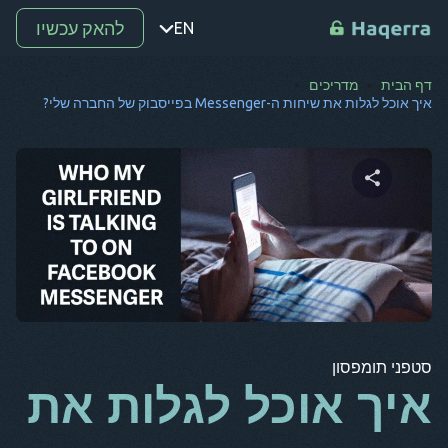
להאק עכשיו
EN
דף הבית
מדריכים
נקודה
איך אוכל לגלות את שיחות ה-Messenger בפייסבוק של החברה שלי?
ת
רו
מ-
שתף מאמר זה
SV
קו
טוויטר
פייסבוק
העתק קישור
אל
סטפני תומפסון
אר
איך אוכל לגלות את
BG
CS