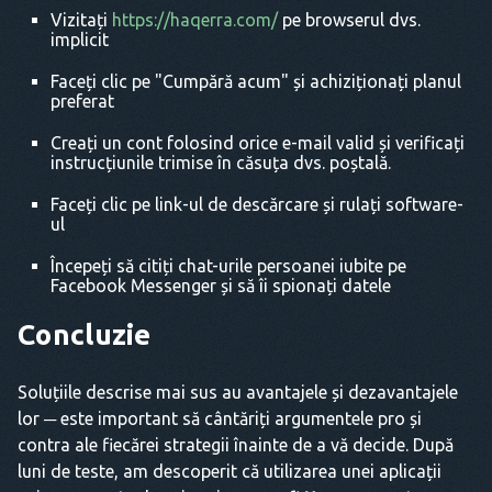
Vizitați
https://haqerra.com/
pe browserul dvs.
implicit
Faceți clic pe "Cumpără acum" și achiziționați planul
preferat
Creați un cont folosind orice e-mail valid și verificați
instrucțiunile trimise în căsuța dvs. poștală.
Faceți clic pe link-ul de descărcare și rulați software-
ul
Începeți să citiți chat-urile persoanei iubite pe
Facebook Messenger și să îi spionați datele
Concluzie
Soluțiile descrise mai sus au avantajele și dezavantajele
lor ─ este important să cântăriți argumentele pro și
contra ale fiecărei strategii înainte de a vă decide. După
luni de teste, am descoperit că utilizarea unei aplicații