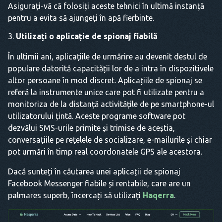
Asigurați-vă că folosiți aceste tehnici în ultimă instanță
pentru a evita să ajungeți în apă fierbinte.
Utilizați o aplicație de spionaj fiabilă
În ultimii ani, aplicațiile de urmărire au devenit destul de
populare datorită capacității lor de a intra în dispozitivele
altor persoane în mod discret. Aplicațiile de spionaj se
referă la instrumente unice care pot fi utilizate pentru a
monitoriza de la distanță activitățile de pe smartphone-ul
utilizatorului țintă. Aceste programe software pot
dezvălui SMS-urile primite și trimise de aceștia,
conversațiile pe rețelele de socializare, e-mailurile și chiar
pot urmări în timp real coordonatele GPS ale acestora.
Dacă sunteți în căutarea unei aplicații de spionaj
Facebook Messenger fiabile și rentabile, care are un
palmares superb, încercați să utilizați
Haqerra
.