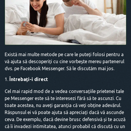
Există mai multe metode pe care le puteți folosi pentru a
vă ajuta să descoperiți cu cine vorbește mereu partenerul
dvs. pe Facebook Messenger. Să le discutăm mai jos.
Întrebați-i direct
Cel mai rapid mod de a vedea conversațiile prietenei tale
pe Messenger este să te interesezi fără să te ascunzi. Cu
toate acestea, nu aveți garanția că veți obține adevărul.
Răspunsul ei vă poate ajuta să apreciați dacă vă ascunde
ceva. De exemplu, dacă devine brusc defensivă și te acuză
că îi invadezi intimitatea, atunci probabil că discută cu un