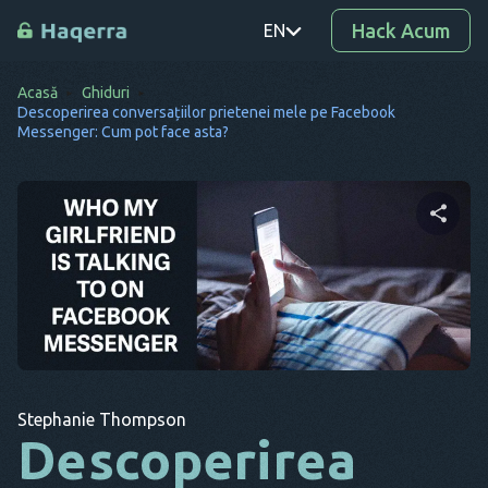
Hack Acum
EN
Acasă
Ghiduri
PT
Descoperirea conversațiilor prietenei mele pe Facebook
Messenger: Cum pot face asta?
TR
RO
DE
Distribuie acest articol
SV
KO
EL
Twitter
Facebook
Copiați link-ul
AR
Stephanie Thompson
Descoperirea
BG
CS