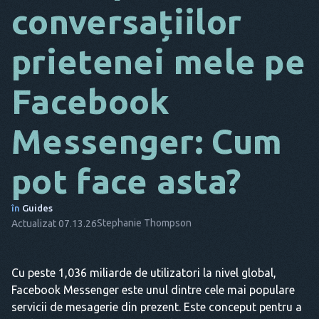
conversațiilor
DA
prietenei mele pe
IT
FR
Facebook
NL
Messenger: Cum
ES
TR
pot face asta?
PT
în
Guides
EL
Stephanie Thompson
Actualizat 07.13.26
Cu peste 1,036 miliarde de utilizatori la nivel global,
Facebook Messenger este unul dintre cele mai populare
servicii de mesagerie din prezent. Este conceput pentru a