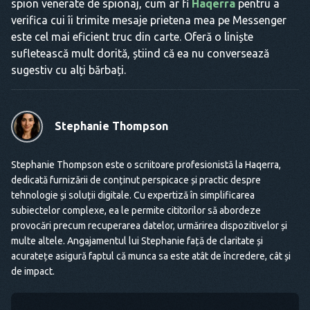
spion venerate de spionaj, cum ar fi
Haqerra
pentru a
verifica cui îi trimite mesaje prietena mea pe Messenger
este cel mai eficient truc din carte. Oferă o liniște
sufletească mult dorită, știind că ea nu conversează
sugestiv cu alți bărbați.
Stephanie Thompson
Stephanie Thompson este o scriitoare profesionistă la Haqerra,
dedicată furnizării de conținut perspicace și practic despre
tehnologie și soluții digitale. Cu expertiză în simplificarea
subiectelor complexe, ea le permite cititorilor să abordeze
provocări precum recuperarea datelor, urmărirea dispozitivelor și
multe altele. Angajamentul lui Stephanie față de claritate și
acuratețe asigură faptul că munca sa este atât de încredere, cât și
de impact.