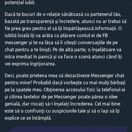
potențial iubit.
Dacă te bucuri de o relație sănătoasă cu partenerul tău,
bazată pe transparență și încredere, atunci nu ar trebui să
fie prea greu pentru el să îți împărtășească informații. O
iubită loială îți va arăta cu plăcere contul ei de FB
messenger și te va lăsa să îi citești conversațiile de pe
chat pentru a te liniști. Pe de altă parte, o înșelătoare va
intra imediat în panică și va face o scenă atunci când îți
vei exprima îngrijorarea.
Deci, poate prietena mea să dezactiveze Messenger chat
pentru mine? Probabil dacă vorbește cu mai mulți bărbați
pe la spatele meu. Obținerea accesului fizic la telefonul ei
și citirea textelor de pe Messenger poate părea o idee
genială, dar riscați să-i înșelați încrederea. Cel mai bine
este să o confrunți cu suspiciunile tale și să o lași să îți
explice ce se întâmplă.