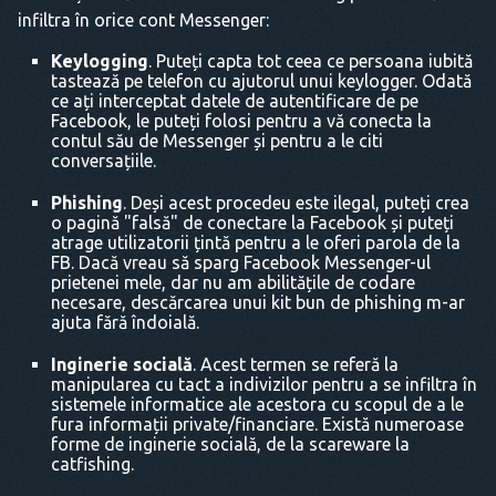
infiltra în orice cont Messenger:
Keylogging
. Puteți capta tot ceea ce persoana iubită
tastează pe telefon cu ajutorul unui keylogger. Odată
ce ați interceptat datele de autentificare de pe
Facebook, le puteți folosi pentru a vă conecta la
contul său de Messenger și pentru a le citi
conversațiile.
Phishing
. Deși acest procedeu este ilegal, puteți crea
o pagină "falsă" de conectare la Facebook și puteți
atrage utilizatorii țintă pentru a le oferi parola de la
FB. Dacă vreau să sparg Facebook Messenger-ul
prietenei mele, dar nu am abilitățile de codare
necesare, descărcarea unui kit bun de phishing m-ar
ajuta fără îndoială.
Inginerie socială
. Acest termen se referă la
manipularea cu tact a indivizilor pentru a se infiltra în
sistemele informatice ale acestora cu scopul de a le
fura informații private/financiare. Există numeroase
forme de inginerie socială, de la scareware la
catfishing.