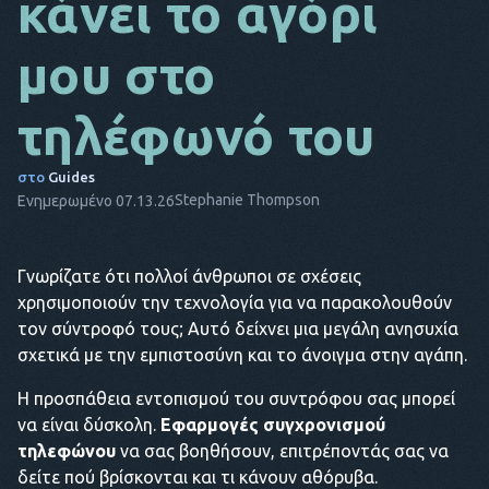
κάνει το αγόρι
DA
μου στο
ΙΤ
τηλέφωνό του
FR
NL
στο
Guides
Stephanie Thompson
Ενημερωμένο 07.13.26
ES
TR
Γνωρίζατε ότι πολλοί άνθρωποι σε σχέσεις
PT
χρησιμοποιούν την τεχνολογία για να παρακολουθούν
ΑΥΤΌΣ
τον σύντροφό τους; Αυτό δείχνει μια μεγάλη ανησυχία
σχετικά με την εμπιστοσύνη και το άνοιγμα στην αγάπη.
Η προσπάθεια εντοπισμού του συντρόφου σας μπορεί
να είναι δύσκολη.
Εφαρμογές συγχρονισμού
τηλεφώνου
να σας βοηθήσουν, επιτρέποντάς σας να
δείτε πού βρίσκονται και τι κάνουν αθόρυβα.