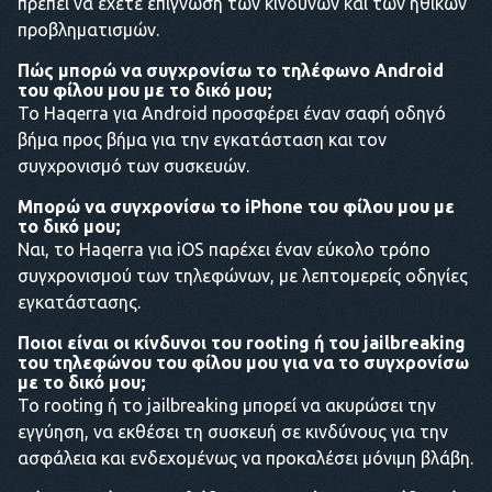
πρέπει να έχετε επίγνωση των κινδύνων και των ηθικών
προβληματισμών.
Πώς μπορώ να συγχρονίσω το τηλέφωνο Android
του φίλου μου με το δικό μου;
Το Haqerra για Android προσφέρει έναν σαφή οδηγό
βήμα προς βήμα για την εγκατάσταση και τον
συγχρονισμό των συσκευών.
Μπορώ να συγχρονίσω το iPhone του φίλου μου με
το δικό μου;
Ναι, το Haqerra για iOS παρέχει έναν εύκολο τρόπο
συγχρονισμού των τηλεφώνων, με λεπτομερείς οδηγίες
εγκατάστασης.
Ποιοι είναι οι κίνδυνοι του rooting ή του jailbreaking
του τηλεφώνου του φίλου μου για να το συγχρονίσω
με το δικό μου;
Το rooting ή το jailbreaking μπορεί να ακυρώσει την
εγγύηση, να εκθέσει τη συσκευή σε κινδύνους για την
ασφάλεια και ενδεχομένως να προκαλέσει μόνιμη βλάβη.