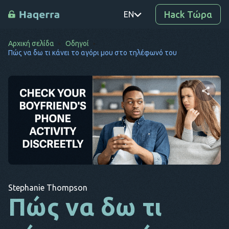
Hack Τώρα
EN
Αρχική σελίδα
Οδηγοί
PT
Πώς να δω τι κάνει το αγόρι μου στο τηλέφωνό του
TR
RO
DE
Μοιραστείτε αυτό το
άρθρο
SV
KO
EL
Αντιγραφή
Twitter
Facebook
συνδέσμου
Stephanie Thompson
AR
Πώς να δω τι
BG
CS