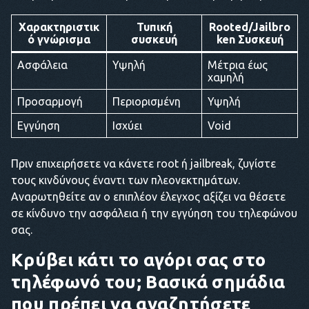
Χαρακτηριστικ
Τυπική
Rooted/Jailbro
ό γνώρισμα
συσκευή
ken Συσκευή
Ασφάλεια
Υψηλή
Μέτρια έως
χαμηλή
Προσαρμογή
Περιορισμένη
Υψηλή
Εγγύηση
Ισχύει
Void
Πριν επιχειρήσετε να κάνετε root ή jailbreak, ζυγίστε
τους κινδύνους έναντι των πλεονεκτημάτων.
Αναρωτηθείτε αν ο επιπλέον έλεγχος αξίζει να θέσετε
σε κίνδυνο την ασφάλεια ή την εγγύηση του τηλεφώνου
σας.
Κρύβει κάτι το αγόρι σας στο
τηλέφωνό του; Βασικά σημάδια
που πρέπει να αναζητήσετε