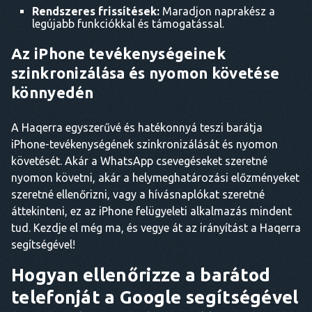
Rendszeres frissítések:
Maradjon naprakész a
legújabb funkciókkal és támogatással.
Az iPhone tevékenységeinek
szinkronizálása és nyomon követése
könnyedén
A Haqerra egyszerűvé és hatékonnyá teszi barátja
iPhone-tevékenységének szinkronizálását és nyomon
követését. Akár a WhatsApp csevegéseket szeretné
nyomon követni, akár a helymeghatározási előzményeket
szeretné ellenőrizni, vagy a hívásnaplókat szeretné
áttekinteni, ez az iPhone felügyeleti alkalmazás mindent
tud. Kezdje el még ma, és vegye át az irányítást a Haqerra
segítségével!
Hogyan ellenőrizze a barátod
telefonját a Google segítségével