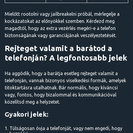
Mielőtt rootolni vagy jailbreakelni próbál, mérlegelje a
kockázatokat az előnyökkel szemben. Kérdezd meg
magadtól, hogy az extra vezérlés megéri-e a telefon
biztonságának vagy garanciájának veszélyeztetését.
Rejteget valamit a barátod a
telefonján? A legfontosabb jelek
Ha aggódik, hogy a barátja esetleg rejteget valamit a
telefonján, vannak bizonyos viselkedési formák, amelyek
titoktartásra utalhatnak. Bár normális, hogy kíváncsi
vagy, fontos, hogy bizalommal és kommunikációval
közelítsd meg a helyzetet.
Gyakori jelek:
Túlságosan óvja a telefonját, vagy nem engedi, hogy