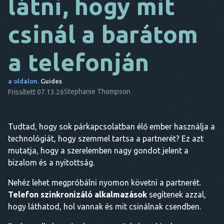
látni, hogy mit
DA
csinál a barátom
EZ
a telefonján
FR
NL
a oldalon.
Guides
Stephanie Thompson
Frissített 07.13.26
ES
TR
Tudtad, hogy sok párkapcsolatban élő ember használja a
PT
technológiát, hogy szemmel tartsa a partnerét? Ez azt
Ő
mutatja, hogy a szerelemben nagy gondot jelent a
bizalom és a nyitottság.
Nehéz lehet megpróbálni nyomon követni a partnerét.
Telefon szinkronizáló alkalmazások
segítenek azzal,
hogy láthatod, hol vannak és mit csinálnak csendben.