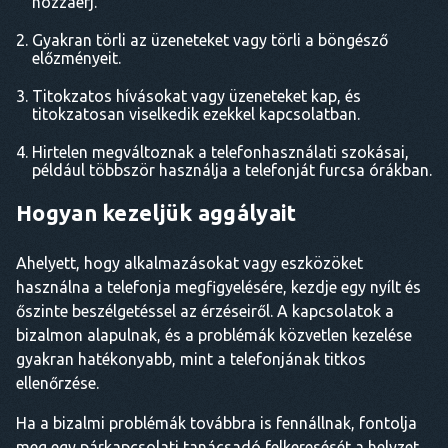
hozzáérj.
Gyakran törli az üzeneteket vagy törli a böngésző
előzményeit.
Titokzatos hívásokat vagy üzeneteket kap, és
titokzatosan viselkedik ezekkel kapcsolatban.
Hirtelen megváltoznak a telefonhasználati szokásai,
például többször használja a telefonját furcsa órákban.
Hogyan kezeljük aggályait
Ahelyett, hogy alkalmazásokat vagy eszközöket
használna a telefonja megfigyelésére, kezdje egy nyílt és
őszinte beszélgetéssel az érzéseiről. A kapcsolatok a
bizalmon alapulnak, és a problémák közvetlen kezelése
gyakran hatékonyabb, mint a telefonjának titkos
ellenőrzése.
Ha a bizalmi problémák továbbra is fennállnak, fontolja
meg egy párkapcsolati tanácsadó felkeresését a helyzet