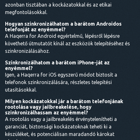
azonban tisztában a kockázatokkal és az etikai
megfontolásokkal.
Hogyan szinkronizálhatom a barátom Androidos
telefonját az enyémmel?
A Haqerra for Android egyértelmű, lépésről lépésre
követhető útmutatót kínál az eszközök telepítéséhez és
szinkronizálásához.
Szinkronizálhatom a barátom iPhone-ját az
enyémmel?
Igen, a Haqerra for iOS egyszerű módot biztosít a
telefonok szinkronizálására, részletes telepítési
utasításokkal.
Milyen kockázatokkal jár a barátom telefonjának
rootolása vagy jailbreakelése, hogy
szinkronizálhassam az enyémmel?
A rootolás vagy a jailbreakelés érvénytelenítheti a
garanciát, biztonsági kockázatoknak teheti ki a
készüléket, és potenciálisan maradandó károkat