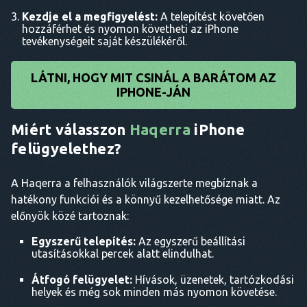
Kezdje el a megfigyelést:
A telepítést követően
hozzáférhet és nyomon követheti az iPhone
tevékenységeit saját készülékéről.
LÁTNI, HOGY MIT CSINÁL A BARÁTOM AZ
IPHONE-JÁN
Miért válasszon
Haqerra
iPhone
felügyelethez?
A Haqerra a felhasználók világszerte megbíznak a
hatékony funkciói és a könnyű kezelhetősége miatt. Az
előnyök közé tartoznak:
Egyszerű telepítés:
Az egyszerű beállítási
utasításokkal percek alatt elindulhat.
Átfogó felügyelet:
Hívások, üzenetek, tartózkodási
helyek és még sok minden más nyomon követése.