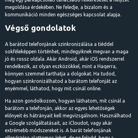
megoldása érdekében. Ne feledje, a bizalom és a
kommunikáció minden egészséges kapcsolat alapja.
Végső gondolatok
A barátod telefonjának szinkronizálása a tiéddel
sokféleképpen történhet, mindegyiknek megvan a maga
jó és rossz oldala. Akár Android, akár iOS rendszerrel
rendelkezik, az olyan eszközökkel, mint a Haqerra,
könnyen szemmel tarthatja a dolgokat. Ha tudod,
hogyan szinkronizálhatod a barátom telefonját az
enyémmel, láthatod, hogy mit csinál online.
Ha azon gondolkozom, hogyan láthatom, mit csinál a
barátom a telefonján, akkor az egyes lehetőségek
előnyeit és hátrányait kell megvizsgálnom. Használhatod
a Google szolgáltatásait, az iCloudot, vagy akár
extrémebb módszereket is. A barát telefonjának
ellenőrzése alattomos lehet, de ne feledd, hogy a