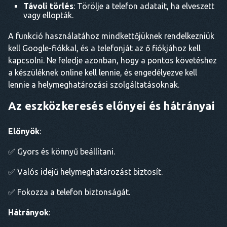
Távoli törlés
: Törölje a telefon adatait, ha elveszett
vagy ellopták.
A funkció használatához mindkettőjüknek rendelkezniük
kell Google-fiókkal, és a telefonját az ő fiókjához kell
kapcsolni. Ne feledje azonban, hogy a pontos követéshez
a készüléknek online kell lennie, és engedélyezve kell
lennie a helymeghatározási szolgáltatásoknak.
Az eszközkeresés előnyei és hátrányai
Előnyök
:
✅ Gyors és könnyű beállítani.
✅ Valós idejű helymeghatározást biztosít.
✅ Fokozza a telefon biztonságát.
Hátrányok
: