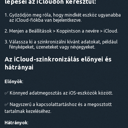
lépései az iCloudon keresztül:
Győződjön meg róla, hogy mindkét eszköz ugyanabba
az iCloud-fiókba van bejelentkezve.
Menjen a Beállítások > Koppintson a nevére > iCloud.
Válassza ki a szinkronizálni kívánt adatokat, például
fényképeket, üzeneteket vagy névjegyeket.
Az iCloud-szinkronizálás előnyei és
hátrányai
Előnyök
:
✅ Könnyed adatmegosztás az iOS-eszközök között.
✅ Nagyszerű a kapcsolattartáshoz és a megosztott
tartalmak kezeléséhez.
Hátrányok
: