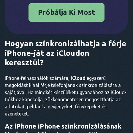
Próbálja Ki Most
Hogyan szinkronizálhatja a férje
iPhone-ját az iCloudon
keresztül?
iPhone-felhasználók számára,
iCloud
egyszerű
megoldást kínál férje telefonjának szinkronizálására a
sajátjával. Ha mindkét készüléket ugyanahhoz az iCloud-
fiókhoz kapcsolja, zökkenőmentesen megoszthatja az
adatokat, például a névjegyeket, fényképeket és
üzeneteket.
Az iPhone iPhone szinkronizálásának