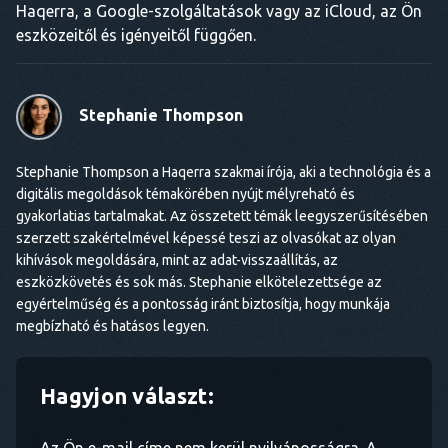
Haqerra, a Google-szolgáltatások vagy az iCloud, az Ön
eszközeitől és igényeitől függően.
Stephanie Thompson
Stephanie Thompson a Haqerra szakmai írója, aki a technológia és a
digitális megoldások témakörében nyújt mélyreható és
gyakorlatias tartalmakat. Az összetett témák leegyszerűsítésében
szerzett szakértelmével képessé teszi az olvasókat az olyan
kihívások megoldására, mint az adat-visszaállítás, az
eszközkövetés és sok más. Stephanie elkötelezettsége az
egyértelműség és a pontosság iránt biztosítja, hogy munkája
megbízható és hatásos legyen.
Hagyjon választ:
Az Ön e-mail címe nem kerül nyilvánosságra. A