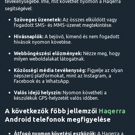
tevékenységébe. Íme, mit követhet nyomon a Haqerra
segítségével:
Szöveges üzenetek:
Az összes elküldött vagy
fogadott SMS- és MMS-üzenet megtekintése.
Hívásnaplók:
A bejövő, kimenő és nem fogadott
hívások nyomon követése.
Webböngészési előzmények:
Nézze meg, hogy
milyen weboldalakat látogatnak.
Közösségi média tevékenység:
Figyelje az olyan
népszerű platformokat, mint az Instagram, a
Facebook és a WhatsApp.
Valós idejű helyszín:
Nyomon követheti a
készülékük GPS-helyzetét valós időben.
A következők főbb jellemzői
Haqerra
Android telefonok megfigyelése
Átfogó nyomon követési eszközök:
A Haqerra a