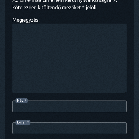
kötelezően kitöltendő mezőket * jelöli
Megjegyzés:
Név
*
E-mail
*