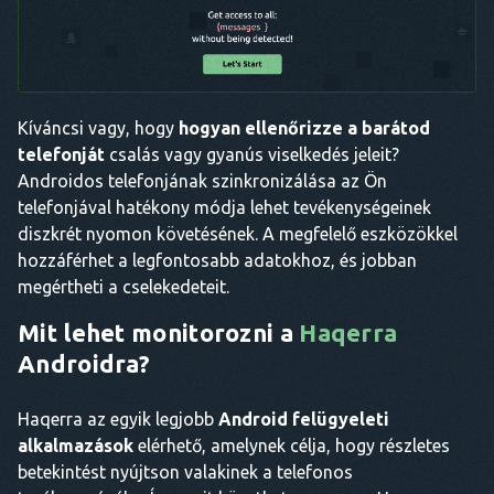
Kíváncsi vagy, hogy
hogyan ellenőrizze a barátod
telefonját
csalás vagy gyanús viselkedés jeleit?
Androidos telefonjának szinkronizálása az Ön
telefonjával hatékony módja lehet tevékenységeinek
diszkrét nyomon követésének. A megfelelő eszközökkel
hozzáférhet a legfontosabb adatokhoz, és jobban
megértheti a cselekedeteit.
Mit lehet monitorozni a
Haqerra
Androidra?
Haqerra az egyik legjobb
Android felügyeleti
alkalmazások
elérhető, amelynek célja, hogy részletes
betekintést nyújtson valakinek a telefonos