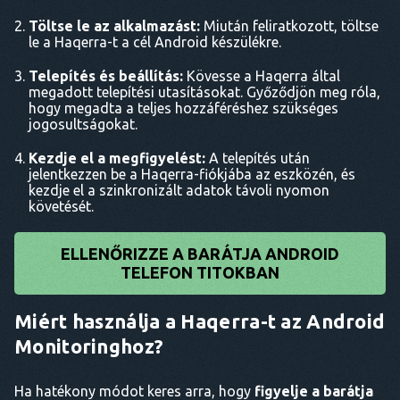
Töltse le az alkalmazást:
Miután feliratkozott, töltse
le a Haqerra-t a cél Android készülékre.
Telepítés és beállítás:
Kövesse a Haqerra által
megadott telepítési utasításokat. Győződjön meg róla,
hogy megadta a teljes hozzáféréshez szükséges
jogosultságokat.
Kezdje el a megfigyelést:
A telepítés után
jelentkezzen be a Haqerra-fiókjába az eszközén, és
kezdje el a szinkronizált adatok távoli nyomon
követését.
ELLENŐRIZZE A BARÁTJA ANDROID
TELEFON TITOKBAN
Miért használja a Haqerra-t az Android
Monitoringhoz?
Ha hatékony módot keres arra, hogy
figyelje a barátja