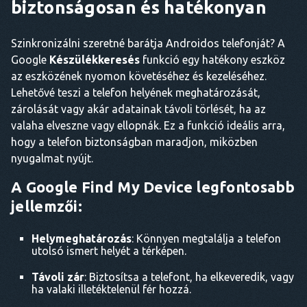
biztonságosan és hatékonyan
Szinkronizálni szeretné barátja Androidos telefonját? A
Google
Készülékkeresés
funkció egy hatékony eszköz
az eszközének nyomon követéséhez és kezeléséhez.
Lehetővé teszi a telefon helyének meghatározását,
zárolását vagy akár adatainak távoli törlését, ha az
valaha elveszne vagy ellopnák. Ez a funkció ideális arra,
hogy a telefon biztonságban maradjon, miközben
nyugalmat nyújt.
A Google Find My Device legfontosabb
jellemzői:
Helymeghatározás
: Könnyen megtalálja a telefon
utolsó ismert helyét a térképen.
Távoli zár
: Biztosítsa a telefont, ha elkeveredik, vagy
ha valaki illetéktelenül fér hozzá.