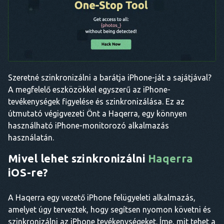
Szeretné szinkronizálni a barátja iPhone-ját a sajátjával?
A megfelelő eszközökkel egyszerű az iPhone-
tevékenységek figyelése és szinkronizálása. Ez az
útmutató végigvezeti Önt a Haqerra, egy könnyen
használható iPhone-monitorozó alkalmazás
használatán.
Mivel lehet szinkronizálni
Haqerra
iOS-re?
A Haqerra egy vezető iPhone felügyeleti alkalmazás,
amelyet úgy terveztek, hogy segítsen nyomon követni és
szinkronizálni az iPhone tevékenységeket. Íme, mit tehet a