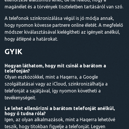
magánélet és a törvények tiszteletben tartásáról van szó.
A telefonok szinkronizálása végül is jó módja annak,
hogy nyomon kövesse partnere online életét. A megfelelő
módszer kiválasztásával kielégítheti az igényeit anélkül,
hogy átlépné a határokat.
GYIK
Hogyan láthatom, hogy mit csinál a barátom a
telefonján?
Olyan eszközökkel, mint a Haqerra, a Google
szolgáltatásai vagy az iCloud, szinkronizálhatja a
telefonját a sajátjával, így nyomon követheti a
tevékenységeit.
Le lehet ellenőrizni a barátom telefonját anélkül,
hogy ő tudna róla?
Igen, az olyan alkalmazások, mint a Haqerra lehetővé
teszik, hogy titokban figyelje a telefonját. Legyen