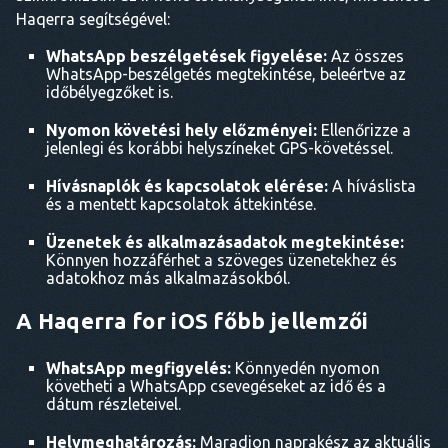
Haqerra segítségével:
WhatsApp beszélgetések figyelése:
Az összes
WhatsApp-beszélgetés megtekintése, beleértve az
időbélyegzőket is.
Nyomon követési hely előzményei:
Ellenőrizze a
jelenlegi és korábbi helyszíneket GPS-követéssel.
Hívásnaplók és kapcsolatok elérése:
A híváslista
és a mentett kapcsolatok áttekintése.
Üzenetek és alkalmazásadatok megtekintése:
Könnyen hozzáférhet a szöveges üzenetekhez és
adatokhoz más alkalmazásokból.
A Haqerra for iOS főbb jellemzői
WhatsApp megfigyelés:
Könnyedén nyomon
követheti a WhatsApp csevegéseket az idő és a
dátum részleteivel.
Helymeghatározás:
Maradjon naprakész az aktuális