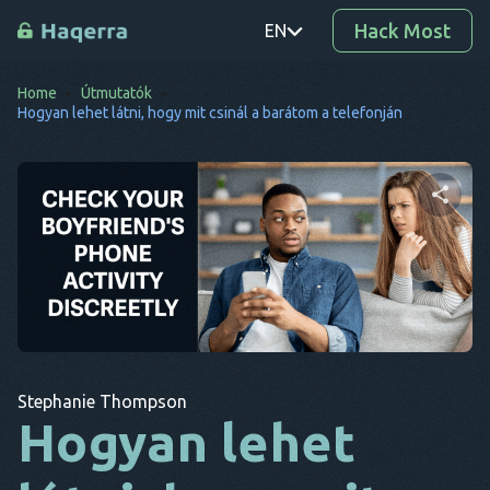
Hack Most
EN
Home
Útmutatók
PT
Hogyan lehet látni, hogy mit csinál a barátom a telefonján
TR
RO
DE
Ossza meg ezt a cikket
SV
KO
Twitter
Facebook
Link másolása
EL
Stephanie Thompson
AR
Hogyan lehet
BG
CS