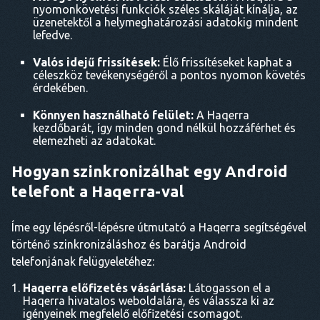
nyomonkövetési funkciók széles skáláját kínálja, az
üzenetektől a helymeghatározási adatokig mindent
lefedve.
Valós idejű frissítések:
Élő frissítéseket kaphat a
céleszköz tevékenységéről a pontos nyomon követés
érdekében.
Könnyen használható felület:
A Haqerra
kezdőbarát, így minden gond nélkül hozzáférhet és
elemezheti az adatokat.
Hogyan szinkronizálhat egy Android
telefont a Haqerra-val
Íme egy lépésről-lépésre útmutató a Haqerra segítségével
történő szinkronizáláshoz és barátja Android
telefonjának felügyeletéhez:
Haqerra előfizetés vásárlása:
Látogasson el a
Haqerra hivatalos weboldalára, és válassza ki az
igényeinek megfelelő előfizetési csomagot.