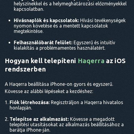
helyszínekkel és a helymeghatározási előzményekkel
kapcsolatban.
Hívásnaplók és kapcsolatok:
Hívási tevékenységek
nyomon követése és a mentett kapcsolatok
megtekintése.
Felhasználóbarát felület:
Egyszerű és intuitív
kialakítás a problémamentes használatért.
Hogyan kell telepíteni
Haqerra
az iOS
rendszerben
A Haqerra beállítása iPhone-on gyors és egyszerű.
Kövesse az alábbi lépéseket a kezdéshez:
Fiók létrehozása:
Regisztráljon a Haqerra hivatalos
honlapján.
Telepítse az alkalmazást:
Kövesse a megadott
telepítési utasításokat az alkalmazás beállításához a
barátja iPhone-ján.