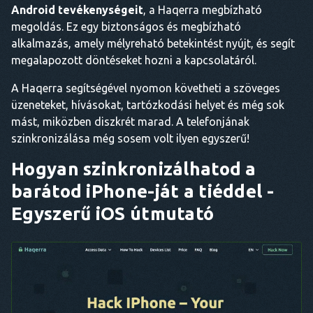
Android tevékenységeit
, a Haqerra megbízható
megoldás. Ez egy biztonságos és megbízható
alkalmazás, amely mélyreható betekintést nyújt, és segít
megalapozott döntéseket hozni a kapcsolatáról.
A Haqerra segítségével nyomon követheti a szöveges
üzeneteket, hívásokat, tartózkodási helyet és még sok
mást, miközben diszkrét marad. A telefonjának
szinkronizálása még sosem volt ilyen egyszerű!
Hogyan szinkronizálhatod a
barátod iPhone-ját a tiéddel -
Egyszerű iOS útmutató