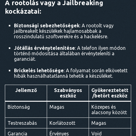
A rootolás vagy a Jailbreaking
kockázatai:
Biztonsági sebezhetőségek
: A rootolt vagy
jailbreakelt készülékek hajlamosabbak a
rosszindulatú szoftverekre és a hackelésre.
Jótállás érvénytelenítése
: A telefon ilyen módon
történő módosítása általában érvényteleníti a
garanciát.
Brickelés lehetősége
: A folyamat során elkövetett
hibák használhatatlanná tehetik a készüléket.
Jellemző
Szabványos
Gyökereztetett
eszköz
/betört eszköz
Biztonság
Magas
Közepes és
alacsony között
Testreszabás
Korlátozott
Magas
Garancia
Érvényes
Void