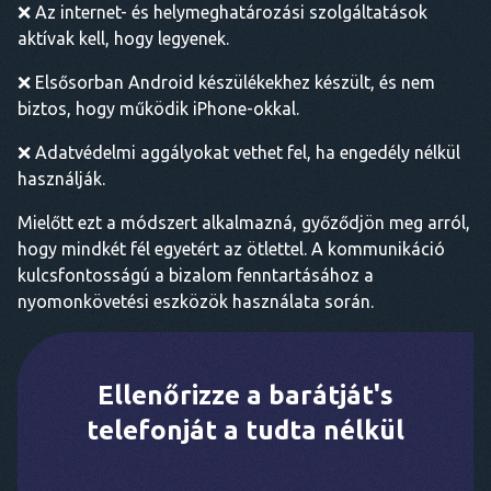
❌ Az internet- és helymeghatározási szolgáltatások
aktívak kell, hogy legyenek.
❌ Elsősorban Android készülékekhez készült, és nem
biztos, hogy működik iPhone-okkal.
❌ Adatvédelmi aggályokat vethet fel, ha engedély nélkül
használják.
Mielőtt ezt a módszert alkalmazná, győződjön meg arról,
hogy mindkét fél egyetért az ötlettel. A kommunikáció
kulcsfontosságú a bizalom fenntartásához a
nyomonkövetési eszközök használata során.
Ellenőrizze a barátját's
telefonját a tudta nélkül