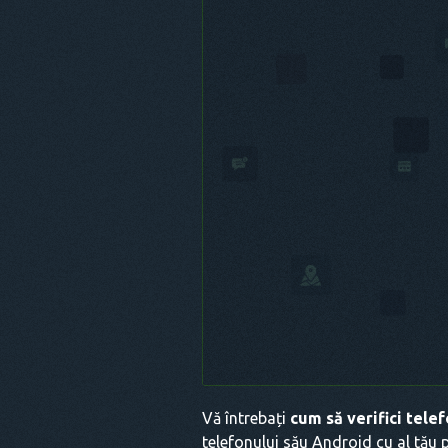
Vă întrebați
cum să verifici telef
telefonului său Android cu al tău p