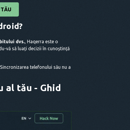
 TĂU
droid?
bitului dvs.
, Haqerra este o
du-vă să luați decizii în cunoștință
. Sincronizarea telefonului său nu a
 al tău - Ghid