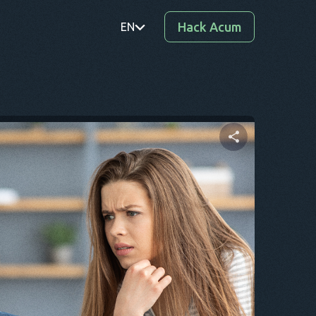
Hack Acum
EN
PT
TR
RO
DE
Distribuie acest articol
SV
KO
Twitter
Facebook
Copiați link-ul
EL
AR
BG