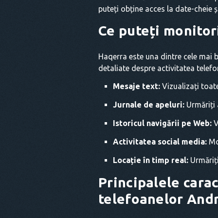
puteți obține acces la date-cheie și
Ce puteți monitor
Haqerra este una dintre cele mai
detaliate despre activitatea telefo
Mesaje text:
Vizualizați toat
Jurnale de apeluri:
Urmăriți a
Istoricul navigării pe Web:
V
Activitatea social media:
Mo
Locație în timp real:
Urmăriți
Principalele carac
telefoanelor And