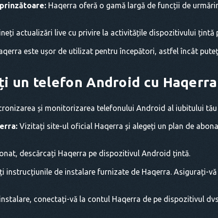
prinzătoare:
Haqerra oferă o gamă largă de funcții de urmărire
neți actualizări live cu privire la activitățile dispozitivului țint
qerra este ușor de utilizat pentru începători, astfel încât puteț
ți un telefon Android cu Haqerra
cronizarea și monitorizarea telefonului Android al iubitului tă
erra:
Vizitați site-ul oficial Haqerra și alegeți un plan de abo
nat, descărcați Haqerra pe dispozitivul Android țintă.
 instrucțiunile de instalare furnizate de Haqerra. Asigurați-vă
nstalare, conectați-vă la contul Haqerra de pe dispozitivul dvs.