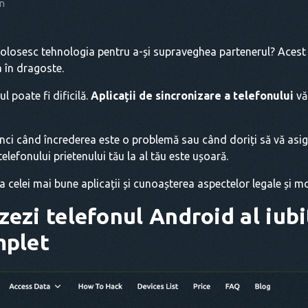
n
i folosesc tehnologia pentru a-și supraveghea partenerul? Acest
a în dragoste.
l poate fi dificilă.
Aplicații de sincronizare a telefonului
vă
unci când încrederea este o problemă sau când doriți să vă asigu
elefonului prietenului tău la al tău este ușoară.
 celei mai bune aplicații și cunoașterea aspectelor legale și mo
ezi telefonul Android al iubi
mplet