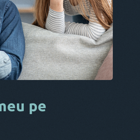
CS
DA
IT
FR
NL
ES
TR
PT
EL
 meu pe