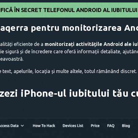
IFICĂ ÎN SECRET TELEFONUL ANDROID AL IUBITULUI
 Haqerra pentru monitorizarea An
lități eficiente de a
monitorizați activitățile Android ale iu
ie sigură și de încredere care oferă informații detaliate, ajutân
neavoastră.
text, apelurile, locația și multe altele, totul rămânând discret
ezi iPhone-ul iubitului tău cu