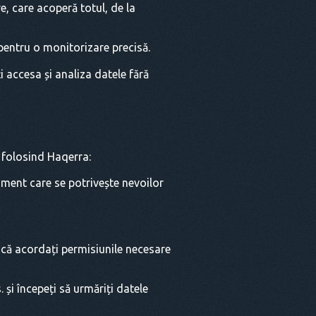
, care acoperă totul, de la
ă pentru o monitorizare precisă.
i accesa și analiza datele fără
u folosind Haqerra:
nament care se potrivește nevoilor
 că acordați permisiunile necesare
 și începeți să urmăriți datele