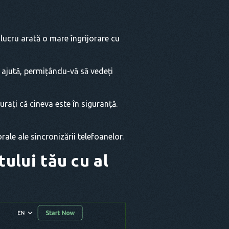
 lucru arată o mare îngrijorare cu
 ajută, permițându-vă să vedeți
rați că cineva este în siguranță.
rale ale sincronizării telefoanelor.
tului tău cu al