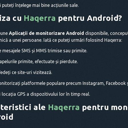
 puteți înțelege mai bine acțiunile sale.
iza cu
Haqerra
pentru Android?
 bune
Aplicații de monitorizare Android
disponibile, conceput
nică a unei persoane. Iată ce puteți urmări folosind Haqerra:
e mesajele SMS și MMS trimise sau primite.
pelurile primite, efectuate și pierdute.
edeți ce site-uri vizitează.
nitorizați platformele populare precum Instagram, Facebook 
 locația GPS a dispozitivului lor în timp real.
teristici ale
Haqerra
pentru moni
roid