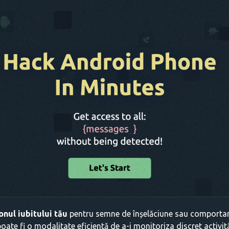
onul iubitului tău
pentru semne de înșelăciune sau comporta
oate fi o modalitate eficientă de a-i monitoriza discret activită