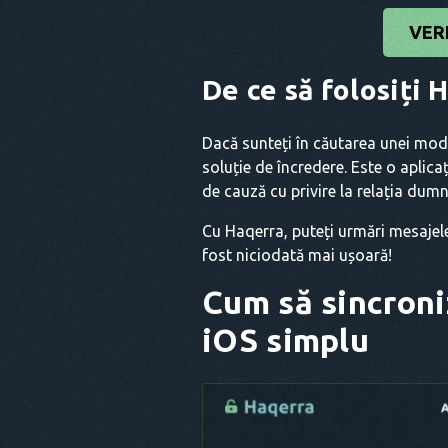
VER
De ce să folosiți
Dacă sunteți în căutarea unei moda
soluție de încredere. Este o aplicaț
de cauză cu privire la relația dum
Cu Haqerra, puteți urmări mesajele 
fost niciodată mai ușoară!
Cum să sincroniz
iOS simplu