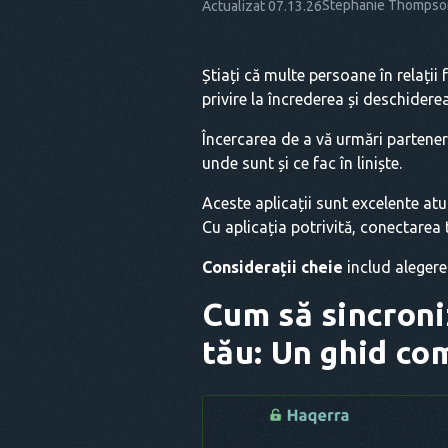
Stephanie Thompso
Actualizat 07.13.26
Știați că multe persoane în relați
privire la încrederea și deschidere
Încercarea de a vă urmări parteneru
unde sunt și ce fac în liniște.
Aceste aplicații sunt excelente at
Cu aplicația potrivită, conectarea t
Considerații cheie
includ alegerea
Cum să sincroniz
tău: Un ghid co