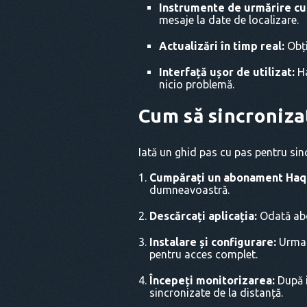
Instrumente de urmărire cu
mesaje la date de localizare.
Actualizări în timp real:
Obți
Interfață ușor de utilizat:
Ha
nicio problemă.
Cum să sincroniza
Iată un ghid pas cu pas pentru sin
Cumpărați un abonament Haq
dumneavoastră.
Descărcați aplicația:
Odată abo
Instalare și configurare:
Urmați
pentru acces complet.
Începeți monitorizarea:
După i
sincronizate de la distanță.