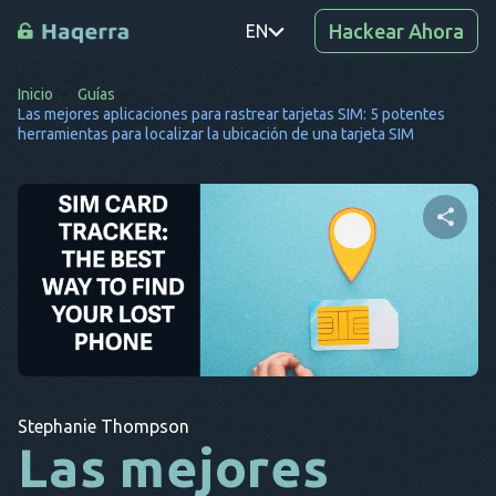
Hackear Ahora
EN
Inicio
Guías
PT
Las mejores aplicaciones para rastrear tarjetas SIM: 5 potentes
herramientas para localizar la ubicación de una tarjeta SIM
TR
RO
DE
Comparte este artículo
SV
KO
Twitter
Facebook
Copiar enlace
EL
AR
Stephanie Thompson
Las mejores
BG
CS