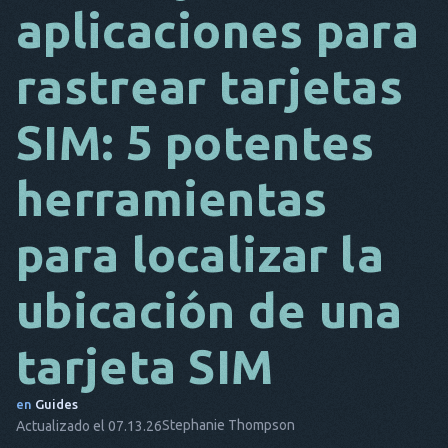
aplicaciones para
DA
rastrear tarjetas
ES
FR
SIM: 5 potentes
NL
herramientas
ES
TR
para localizar la
PT
ubicación de una
ÉL
tarjeta SIM
en
Guides
Stephanie Thompson
Actualizado el 07.13.26