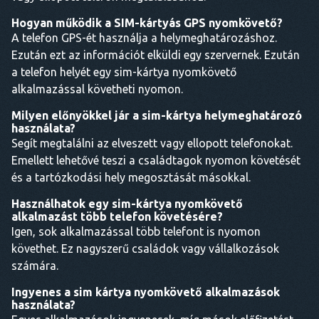
Hogyan működik a SIM-kártyás GPS nyomkövető?
A telefon GPS-ét használja a helymeghatározáshoz.
Ezután ezt az információt elküldi egy szervernek. Ezután
a telefon helyét egy sim-kártya nyomkövető
alkalmazással követheti nyomon.
Milyen előnyökkel jár a sim-kártya helymeghatározó
használata?
Segít megtalálni az elveszett vagy ellopott telefonokat.
Emellett lehetővé teszi a családtagok nyomon követését
és a tartózkodási hely megosztását másokkal.
Használhatok egy sim-kártya nyomkövető
alkalmazást több telefon követésére?
Igen, sok alkalmazással több telefont is nyomon
követhet. Ez nagyszerű családok vagy vállalkozások
számára.
Ingyenes a sim kártya nyomkövető alkalmazások
használata?