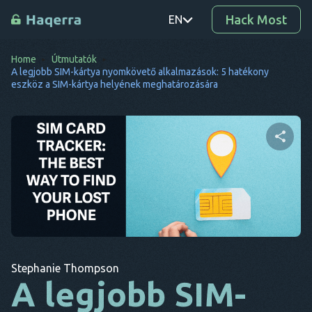
Hack Most
EN
Home
Útmutatók
PT
A legjobb SIM-kártya nyomkövető alkalmazások: 5 hatékony
eszköz a SIM-kártya helyének meghatározására
TR
RO
DE
Ossza meg ezt a cikket
SV
KO
EL
Twitter
Facebook
Link másolása
AR
Stephanie Thompson
A legjobb SIM-
BG
CS