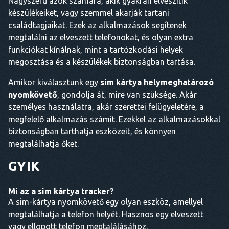
Nagyszerű azok számára, akik gyakran elveszítik
készülékeiket, vagy szemmel akarják tartani
családtagjaikat. Ezek az alkalmazások segítenek
megtalálni az elveszett telefonokat, és olyan extra
funkciókat kínálnak, mint a tartózkodási helyek
megosztása és a készülékek biztonságban tartása.
Amikor kiválasztunk egy
sim kártya helymeghatározó
nyomkövető
, gondolja át, mire van szüksége. Akár
személyes használatra, akár szerettei felügyeletére, a
megfelelő alkalmazás számít. Ezekkel az alkalmazásokkal
biztonságban tarthatja eszközeit, és könnyen
megtalálhatja őket.
GYIK
Mi az a sim kártya tracker?
A sim-kártya nyomkövető egy olyan eszköz, amellyel
megtalálhatja a telefon helyét. Hasznos egy elveszett
vagy ellopott telefon megtalálásához.