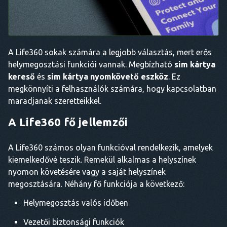
A Life360 sokak számára a legjobb választás, mert erős
helymegosztási funkciói vannak. Megbízható
sim kártya
kereső
és
sim kártya nyomkövető eszköz
. Ez
megkönnyíti a felhasználók számára, hogy kapcsolatban
maradjanak szeretteikkel.
A Life360 fő jellemzői
A Life360 számos olyan funkcióval rendelkezik, amelyek
kiemelkedővé teszik. Remekül alkalmas a helyszínek
nyomon követésére vagy a saját helyszínek
megosztására. Néhány fő funkciója a következő:
Helymegosztás valós időben
Vezetői biztonsági funkciók