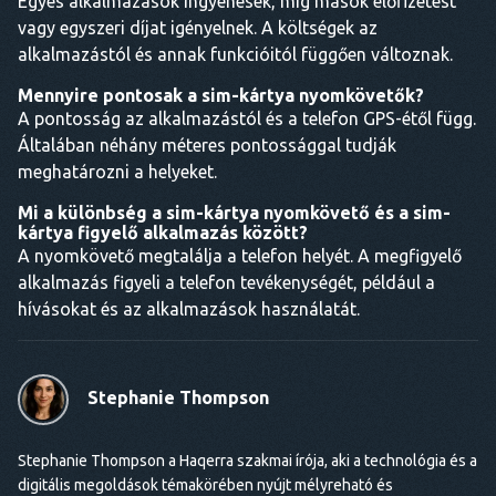
Egyes alkalmazások ingyenesek, míg mások előfizetést
vagy egyszeri díjat igényelnek. A költségek az
alkalmazástól és annak funkcióitól függően változnak.
Mennyire pontosak a sim-kártya nyomkövetők?
A pontosság az alkalmazástól és a telefon GPS-étől függ.
Általában néhány méteres pontossággal tudják
meghatározni a helyeket.
Mi a különbség a sim-kártya nyomkövető és a sim-
kártya figyelő alkalmazás között?
A nyomkövető megtalálja a telefon helyét. A megfigyelő
alkalmazás figyeli a telefon tevékenységét, például a
hívásokat és az alkalmazások használatát.
Stephanie Thompson
Stephanie Thompson a Haqerra szakmai írója, aki a technológia és a
digitális megoldások témakörében nyújt mélyreható és