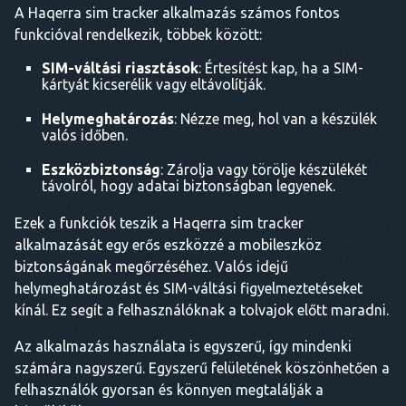
A Haqerra sim tracker alkalmazás számos fontos
funkcióval rendelkezik, többek között:
SIM-váltási riasztások
: Értesítést kap, ha a SIM-
kártyát kicserélik vagy eltávolítják.
Helymeghatározás
: Nézze meg, hol van a készülék
valós időben.
Eszközbiztonság
: Zárolja vagy törölje készülékét
távolról, hogy adatai biztonságban legyenek.
Ezek a funkciók teszik a Haqerra sim tracker
alkalmazását egy erős eszközzé a mobileszköz
biztonságának megőrzéséhez. Valós idejű
helymeghatározást és SIM-váltási figyelmeztetéseket
kínál. Ez segít a felhasználóknak a tolvajok előtt maradni.
Az alkalmazás használata is egyszerű, így mindenki
számára nagyszerű. Egyszerű felületének köszönhetően a
felhasználók gyorsan és könnyen megtalálják a