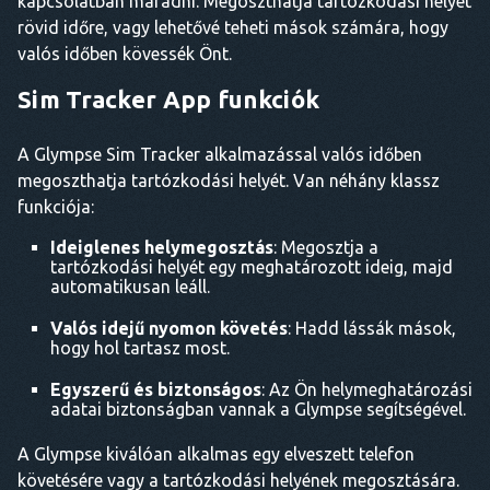
kapcsolatban maradni. Megoszthatja tartózkodási helyét
rövid időre, vagy lehetővé teheti mások számára, hogy
valós időben kövessék Önt.
Sim Tracker App funkciók
A Glympse Sim Tracker alkalmazással valós időben
megoszthatja tartózkodási helyét. Van néhány klassz
funkciója:
Ideiglenes helymegosztás
: Megosztja a
tartózkodási helyét egy meghatározott ideig, majd
automatikusan leáll.
Valós idejű nyomon követés
: Hadd lássák mások,
hogy hol tartasz most.
Egyszerű és biztonságos
: Az Ön helymeghatározási
adatai biztonságban vannak a Glympse segítségével.
A Glympse kiválóan alkalmas egy elveszett telefon
követésére vagy a tartózkodási helyének megosztására.