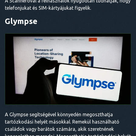
A Scanneróval a felhasználók nyugodtan tudhatják, hogy
telefonjukat és SIM-kártyájukat figyelik.
Glympse
A Glympse segítségével könnyedén megoszthatja
tartózkodási helyét másokkal. Remekül használható
családok vagy barátok számára, akik szeretnének