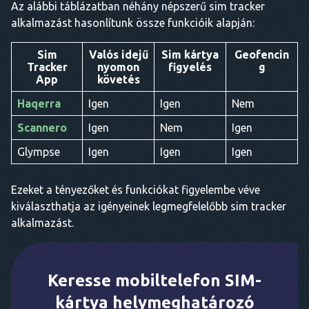
Az alábbi táblázatban néhány népszerű sim tracker
alkalmazást hasonlítunk össze funkcióik alapján:
Sim
Valós idejű
Sim kártya
Geofencin
Tracker
nyomon
figyelés
g
App
követés
Haqerra
Igen
Igen
Nem
Scannero
Igen
Nem
Igen
Glympse
Igen
Igen
Igen
Ezeket a tényezőket és funkciókat figyelembe véve
kiválaszthatja az igényeinek legmegfelelőbb sim tracker
alkalmazást.
Keresse mobiltelefon SIM-
kártya helymeghatározó