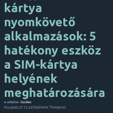
kártya
DA
nyomkövető
EZ
FR
alkalmazások: 5
NL
hatékony eszköz
ES
TR
a SIM-kártya
PT
helyének
Ő
meghatározására
a oldalon.
Guides
Stephanie Thompson
Frissített 07.13.26