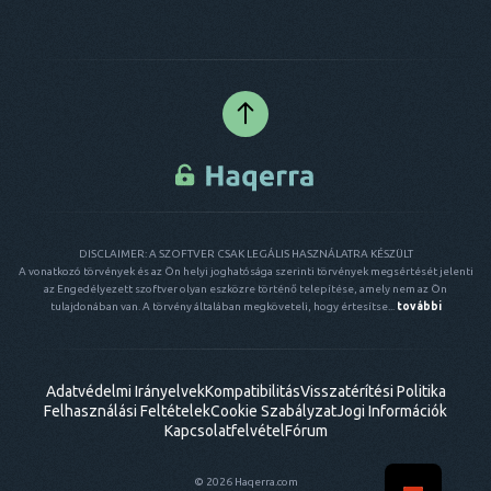
DISCLAIMER: A SZOFTVER CSAK LEGÁLIS HASZNÁLATRA KÉSZÜLT
A vonatkozó törvények és az Ön helyi joghatósága szerinti törvények megsértését jelenti
az Engedélyezett szoftver olyan eszközre történő telepítése, amely nem az Ön
tulajdonában van. A törvény általában megköveteli, hogy értesítse...
további
Adatvédelmi Irányelvek
Kompatibilitás
Visszatérítési Politika
Felhasználási Feltételek
Cookie Szabályzat
Jogi Információk
Kapcsolatfelvétel
Fórum
© 2026 Haqerra.com