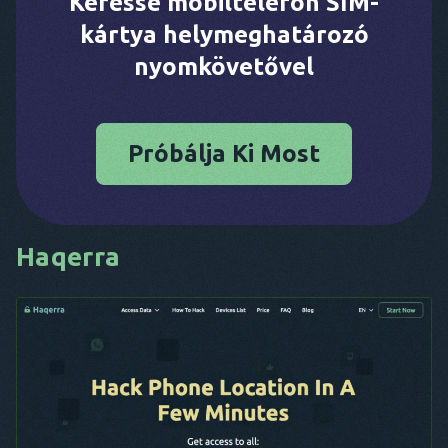
Keresse mobiltelefon SIM-
kártya helymeghatározó
nyomkövetővel
Próbálja Ki Most
Haqerra