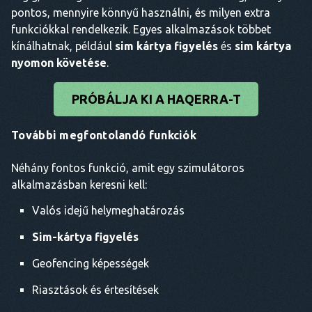
pontos, mennyire könnyű használni, és milyen extra
funkciókkal rendelkezik. Egyes alkalmazások többet
kínálhatnak, például
sim kártya figyelés
és
sim kártya
nyomon követése
.
PRÓBÁLJA KI A HAQERRA-T
További megfontolandó funkciók
Néhány fontos funkció, amit egy szimulátoros
alkalmazásban keresni kell:
Valós idejű helymeghatározás
Sim-kártya figyelés
Geofencing képességek
Riasztások és értesítések