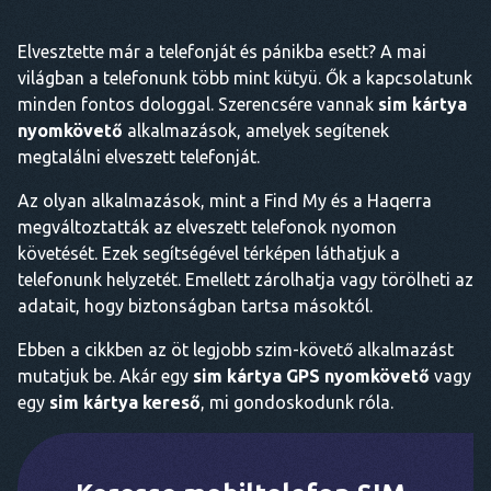
Elvesztette már a telefonját és pánikba esett? A mai
világban a telefonunk több mint kütyü. Ők a kapcsolatunk
minden fontos dologgal. Szerencsére vannak
sim kártya
nyomkövető
alkalmazások, amelyek segítenek
megtalálni elveszett telefonját.
Az olyan alkalmazások, mint a Find My és a Haqerra
megváltoztatták az elveszett telefonok nyomon
követését. Ezek segítségével térképen láthatjuk a
telefonunk helyzetét. Emellett zárolhatja vagy törölheti az
adatait, hogy biztonságban tartsa másoktól.
Ebben a cikkben az öt legjobb szim-követő alkalmazást
mutatjuk be. Akár egy
sim kártya GPS nyomkövető
vagy
egy
sim kártya kereső
, mi gondoskodunk róla.