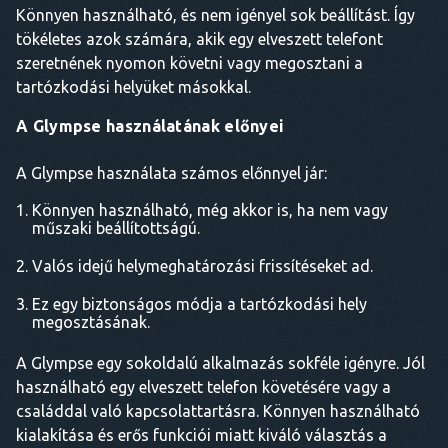
Könnyen használható, és nem igényel sok beállítást. Így
tökéletes azok számára, akik egy elveszett telefont
szeretnének nyomon követni vagy megosztani a
tartózkodási helyüket másokkal.
A Glympse használatának előnyei
A Glympse használata számos előnnyel jár:
Könnyen használható, még akkor is, ha nem vagy
műszaki beállítottságú.
Valós idejű helymeghatározási frissítéseket ad.
Ez egy biztonságos módja a tartózkodási hely
megosztásának.
A Glympse egy sokoldalú alkalmazás sokféle igényre. Jól
használható egy elveszett telefon követésére vagy a
családdal való kapcsolattartásra. Könnyen használható
kialakítása és erős funkciói miatt kiváló választás a