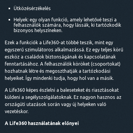
Ütközésérzékelés
Helyek: egy olyan funkció, amely lehetővé teszi a
felhasználók számára, hogy lássák, ki tartózkodik
bizonyos helyszíneken.
Ezek a funkciók a Life360-at többé teszik, mint egy
egyszerű szimulátoros alkalmazássá. Ez egy teljes körű
eszköz a családok biztonságának és kapcsolatának
fenntartásához. A felhasználók köröket (csoportokat)
hozhatnak létre és megoszthatják a tartózkodási
helyeiket. Így mindenki tudja, hogy hol van a másik.
A Life360 képes észlelni a baleseteket és riasztásokat
küldeni a segélyszolgálatoknak. Ez nagyon hasznos az
országúti utazások során vagy új helyeken való
vezetéskor.
A Life360 használatának előnyei