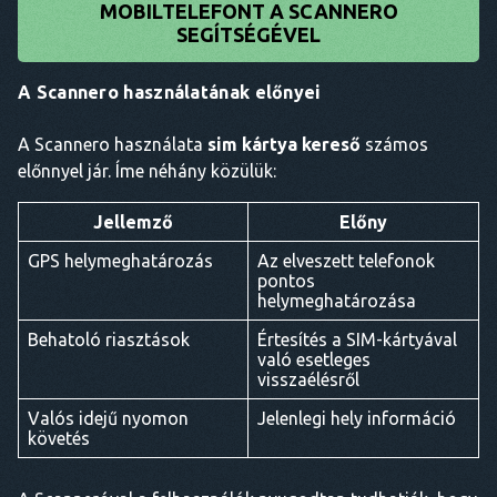
MOBILTELEFONT A SCANNERO
SEGÍTSÉGÉVEL
A Scannero használatának előnyei
A Scannero használata
sim kártya kereső
számos
előnnyel jár. Íme néhány közülük:
Jellemző
Előny
GPS helymeghatározás
Az elveszett telefonok
pontos
helymeghatározása
Behatoló riasztások
Értesítés a SIM-kártyával
való esetleges
visszaélésről
Valós idejű nyomon
Jelenlegi hely információ
követés