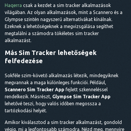
Haqerra
csak a kezdet a sim tracker alkalmazások
világában. Az olyan alkalmazások, mint a Scannero és a
Glympse szintén nagyszerű alternatívákat kínálnak.
Ezeknek a lehetőségeknek a megvizsgálása segíthet
megtalálni a számodra tökéletes sim tracker
alkalmazást.
Más Sim Tracker lehetőségek
felfedezése
Sokféle szim-követő alkalmazás létezik, mindegyiknek
megvannak a maga különleges funkciói. Például,
Scannero Sim Tracker App
fejlett szkenneléssel
rendelkezik. Másrészt,
Glympse Sim Tracker App
lehetővé teszi, hogy valós időben megossza a
tartózkodási helyét.
Amikor kiválasztod a sim tracker alkalmazást, gondold
végig, mi a legfontosabb számodra. Nézd meg, mennyire