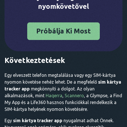
nyomkövetővel
Próbálja Ki Most
Következtetések
Egy elveszett telefon megtalálása vagy egy SIM-kártya
nyomon követése nehéz lehet. De a megfelelő
sim kártya
tracker app
megkönnyíti a dolgot. Az olyan
alkalmazások, mint
Haqerra
,
Scannero
, a Glympse, a Find
My App és a Life360 hasznos funkciókkal rendelkezik a
SIM-kártya helyének nyomon követésére.
Egy
sim kártya tracker app
nyugalmat adhat Önnek.