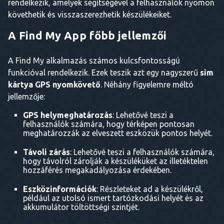
rendelkezik, amelyek segítségével a felhasználók nyomon
követhetik és visszaszerezhetik készülékeiket.
A Find My App főbb jellemzői
A Find My alkalmazás számos kulcsfontosságú
funkcióval rendelkezik. Ezek teszik azt egy nagyszerű
sim
kártya GPS nyomkövető
. Néhány figyelemre méltó
jellemzője:
GPS helymeghatározás
: Lehetővé teszi a
felhasználók számára, hogy térképen pontosan
meghatározzák az elveszett eszközük pontos helyét.
Távoli zárás
: Lehetővé teszi a felhasználók számára,
hogy távolról zárolják a készüléküket az illetéktelen
hozzáférés megakadályozása érdekében.
Eszközinformációk
: Részleteket ad a készülékről,
például az utolsó ismert tartózkodási helyét és az
akkumulátor töltöttségi szintjét.