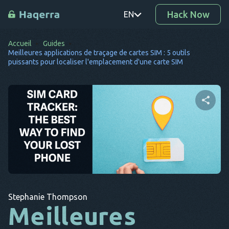
Hack Now
EN
Accueil
Guides
PT
Meilleures applications de traçage de cartes SIM : 5 outils
puissants pour localiser l'emplacement d'une carte SIM
TR
RO
DE
Partager cet article
SV
KO
EL
Twitter
Facebook
Copier le lien
AR
Stephanie Thompson
Meilleures
BG
CS