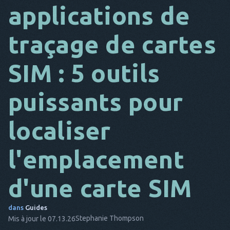
applications de
DA
traçage de cartes
IL
FR
SIM : 5 outils
NL
puissants pour
ES
TR
localiser
PT
l'emplacement
IL
d'une carte SIM
dans
Guides
Stephanie Thompson
Mis à jour le 07.13.26