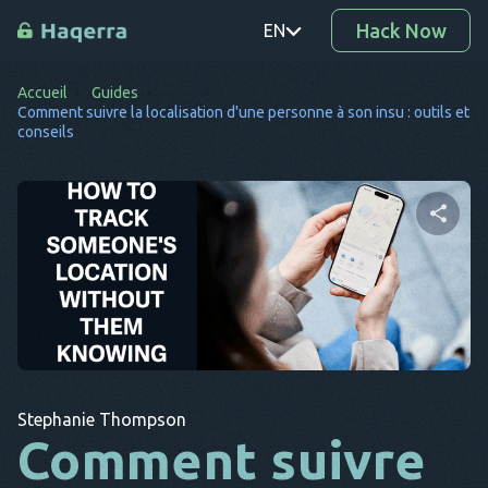
Hack Now
EN
Accueil
Guides
PT
Comment suivre la localisation d'une personne à son insu : outils et
conseils
TR
RO
DE
Partager cet article
SV
KO
EL
Twitter
Facebook
Copier le lien
AR
Stephanie Thompson
Comment suivre
BG
CS