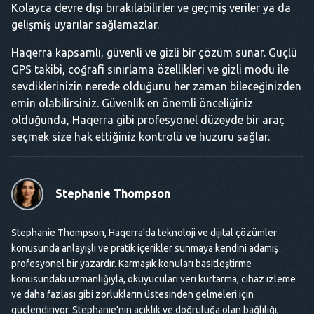
Kolayca devre dışı bırakılabilirler ve geçmiş veriler ya da
gelişmiş uyarılar sağlamazlar.
Haqerra kapsamlı, güvenli ve gizli bir çözüm sunar. Güçlü
GPS takibi, coğrafi sınırlama özellikleri ve gizli modu ile
sevdiklerinizin nerede olduğunu her zaman bileceğinizden
emin olabilirsiniz. Güvenlik en önemli önceliğiniz
olduğunda, Haqerra gibi profesyonel düzeyde bir araç
seçmek size hak ettiğiniz kontrolü ve huzuru sağlar.
Stephanie Thompson
Stephanie Thompson, Haqerra'da teknoloji ve dijital çözümler
konusunda anlayışlı ve pratik içerikler sunmaya kendini adamış
profesyonel bir yazardır. Karmaşık konuları basitleştirme
konusundaki uzmanlığıyla, okuyucuları veri kurtarma, cihaz izleme
ve daha fazlası gibi zorlukların üstesinden gelmeleri için
güçlendiriyor. Stephanie'nin açıklık ve doğruluğa olan bağlılığı,