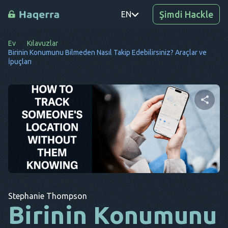
Şimdi Hackle
EN
Ev
Kılavuzlar
PT
Birinin Konumunu Bilmeden Nasıl Takip Edebilirsiniz? Araçlar ve
İpuçları
TR
RO
DE
Bu makaleyi paylaşın
SV
KO
EL
Twitter
Facebook
Bağlantıyı Kopyala
AR
Stephanie Thompson
Birinin Konumunu
BG
CS