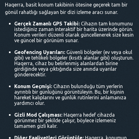
Haqerra, basit konum takibinin ötesine geçerek tam bir
gönül rahatlığı sağlayan bir dizi izleme aracı sunar.
Gerçek Zamanlı GPS Takibi:
Cihazın tam konumunu
istediğiniz zaman interaktif bir harita üzerinde görün.
Konum verileri düzenli olarak güncellenerek size kesin
ve güncel bir görünüm sunar.
Geofencing Uyarıları:
Güvenli bölgeler (ev veya okul
gibi) ve tehlikeli bölgeler (kısıtlı alanlar gibi) oluşturun.
Haqerra, cihaz bu belirlenmiş alanlardan birine
girdiğinde veya çıktığında size anında uyarılar
gönderecektir.
Konum Geçmişi:
Cihazın bulunduğu tüm yerlerin
ayrıntılı bir günlüğünü görüntüleyin. Bu, bir kişinin
hareket kalıplarını ve günlük rutinlerini anlamanıza
yardımcı olur.
Gizli Mod Çalışması:
Haqerra hedef cihazda
görünmez bir şekilde çalışır, böylece izlemeniz
tamamen gizli kalır.
Diğer Faaliyetleri Görüntüle:
Haqerra, konumun