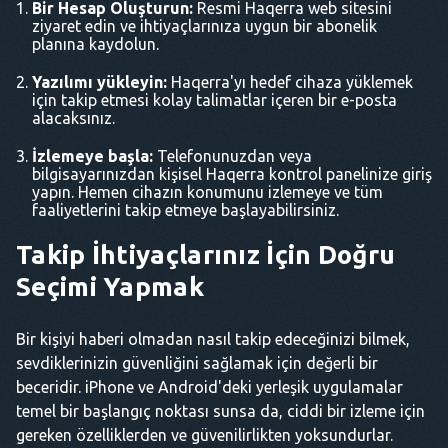
Bir Hesap Oluşturun:
Resmi Haqerra web sitesini
ziyaret edin ve ihtiyaçlarınıza uygun bir abonelik
planına kaydolun.
Yazılımı yükleyin:
Haqerra'yı hedef cihaza yüklemek
için takip etmesi kolay talimatlar içeren bir e-posta
alacaksınız.
İzlemeye başla:
Telefonunuzdan veya
bilgisayarınızdan kişisel Haqerra kontrol panelinize giriş
yapın. Hemen cihazın konumunu izlemeye ve tüm
faaliyetlerini takip etmeye başlayabilirsiniz.
Takip İhtiyaçlarınız İçin Doğru
Seçimi Yapmak
Bir kişiyi haberi olmadan nasıl takip edeceğinizi bilmek,
sevdiklerinizin güvenliğini sağlamak için değerli bir
beceridir. iPhone ve Android'deki yerleşik uygulamalar
temel bir başlangıç noktası sunsa da, ciddi bir izleme için
gereken özelliklerden ve güvenilirlikten yoksundurlar.