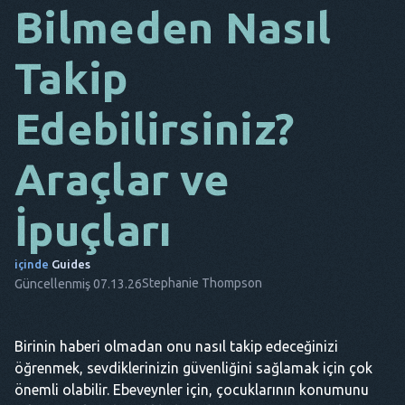
Bilmeden Nasıl
DA
Takip
BU
FR
Edebilirsiniz?
NL
Araçlar ve
ES
TR
İpuçları
PT
içinde
Guides
O
Stephanie Thompson
Güncellenmiş 07.13.26
Birinin haberi olmadan onu nasıl takip edeceğinizi
öğrenmek, sevdiklerinizin güvenliğini sağlamak için çok
önemli olabilir. Ebeveynler için, çocuklarının konumunu