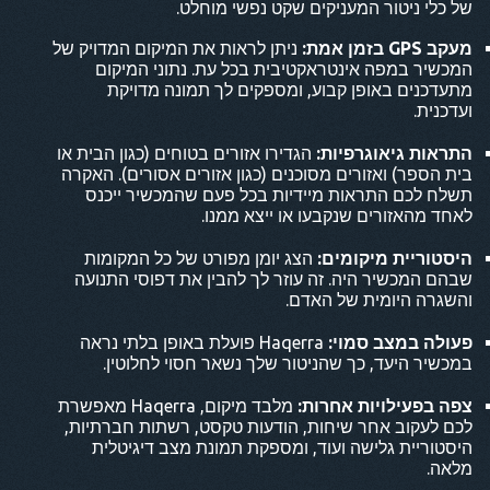
של כלי ניטור המעניקים שקט נפשי מוחלט.
מעקב GPS בזמן אמת:
ניתן לראות את המיקום המדויק של
המכשיר במפה אינטראקטיבית בכל עת. נתוני המיקום
מתעדכנים באופן קבוע, ומספקים לך תמונה מדויקת
ועדכנית.
התראות גיאוגרפיות:
הגדירו אזורים בטוחים (כגון הבית או
בית הספר) ואזורים מסוכנים (כגון אזורים אסורים). האקרה
תשלח לכם התראות מיידיות בכל פעם שהמכשיר ייכנס
לאחד מהאזורים שנקבעו או ייצא ממנו.
היסטוריית מיקומים:
הצג יומן מפורט של כל המקומות
שבהם המכשיר היה. זה עוזר לך להבין את דפוסי התנועה
והשגרה היומית של האדם.
פעולה במצב סמוי:
Haqerra פועלת באופן בלתי נראה
במכשיר היעד, כך שהניטור שלך נשאר חסוי לחלוטין.
צפה בפעילויות אחרות:
מלבד מיקום, Haqerra מאפשרת
לכם לעקוב אחר שיחות, הודעות טקסט, רשתות חברתיות,
היסטוריית גלישה ועוד, ומספקת תמונת מצב דיגיטלית
מלאה.