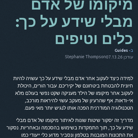
מיקומו של אדם
מאז
מבלי שידע על כך:
זה
כלים וטיפים
שישי
NL
ב-
Guides
ES
Stephanie Thompson
עודכן 07.13.26
ת
למידה כיצד לעקוב אחר אדם מבלי שידע על כך עשויה להיות
נקודה
חיונית להבטחת ביטחונם של יקיריכם. עבור הורים, היכולת
הוא
לעקוב אחר מיקומו של הילד מעניקה שקט נפשי בעולם מלא
אי-ודאות. אף שהרעיון של מעקב עשוי להיראות מורכב,
הטכנולוגיה המודרנית הפכה אותו לנגיש יותר מאי פעם.
מדריך זה יסקור שיטות שונות לאיתור מיקומו של אדם מבלי
שידע על כך, תוך התמקדות בשימוש בהסכמה ובאחריות. נסקור
את התכונות המובנות בטלפון ונסביר מדוע כלי ייעודי כמו