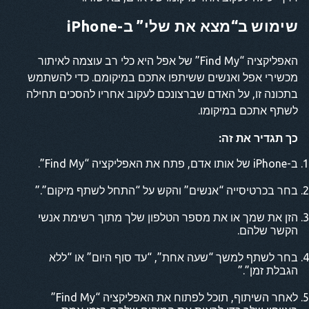
שימוש ב“מצא את שלי” ב-iPhone
האפליקציה “Find My” של אפל היא כלי רב עוצמה לאיתור
מכשירי אפל ואנשים ששיתפו אתכם במיקומם. כדי להשתמש
בתכונה זו, על האדם שברצונכם לעקוב אחריו להסכים תחילה
לשתף אתכם במיקומו.
כך תגדיר את זה:
ב-iPhone של אותו אדם, פתח את האפליקציה “Find My”.
בחר בכרטיסייה “אנשים” והקש על “התחל לשתף מיקום”.”
הזן את שמך או את מספר הטלפון שלך מתוך רשימת אנשי
הקשר שלהם.
בחר לשתף למשך “שעה אחת”, “עד סוף היום” או “ללא
הגבלת זמן”.”
לאחר השיתוף, תוכל לפתוח את האפליקציה “Find My”