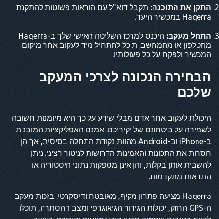
התקן את התוכנה:
תקבל דוא"ל עם הוראות פשוטות להתקנת
Haqerra במכשיר היעד.
התחל מעקב:
היכנס למרכז השליטה האישי שלך ב-Haqerra
מהטלפון או מהמחשב. תוכל להתחיל מיד לעקוב אחר מיקום
המכשיר ולפקח על כל פעולותיו.
הבחירה הנכונה לצרכי המעקב
שלכם
היכולת לעקוב אחר אדם מבלי שידע על כך היא מיומנות חשובה
לשמירה על ביטחונם של יקיריכם. אמנם האפליקציות המובנות
ב-iPhone וב-Android מהוות נקודת התחלה בסיסית, אך הן
חסרות את התכונות והאמינות הדרושות לניטור רציני. ניתן
להשבית אותן בקלות, והן אינן מספקות נתוני היסטוריה או
התראות מתקדמות.
Haqerra מציעה פתרון מקיף, מאובטח ודיסקרטי. בזכות מעקב
ה-GPS החזק, יכולות הגידור הגיאוגרפי ומצב ההסתרה, תוכלו