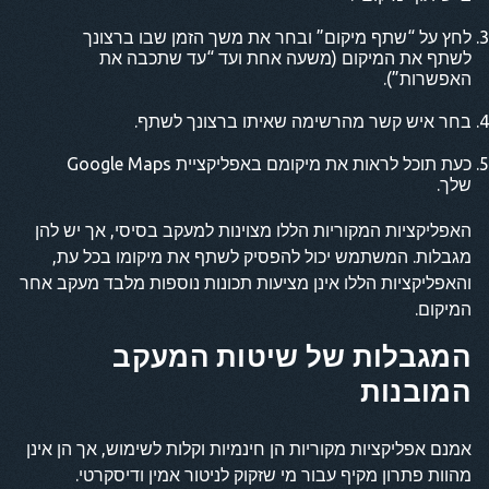
לחץ על “שתף מיקום” ובחר את משך הזמן שבו ברצונך
לשתף את המיקום (משעה אחת ועד “עד שתכבה את
האפשרות”).
בחר איש קשר מהרשימה שאיתו ברצונך לשתף.
כעת תוכל לראות את מיקומם באפליקציית Google Maps
שלך.
האפליקציות המקוריות הללו מצוינות למעקב בסיסי, אך יש להן
מגבלות. המשתמש יכול להפסיק לשתף את מיקומו בכל עת,
והאפליקציות הללו אינן מציעות תכונות נוספות מלבד מעקב אחר
המיקום.
המגבלות של שיטות המעקב
המובנות
אמנם אפליקציות מקוריות הן חינמיות וקלות לשימוש, אך הן אינן
מהוות פתרון מקיף עבור מי שזקוק לניטור אמין ודיסקרטי.