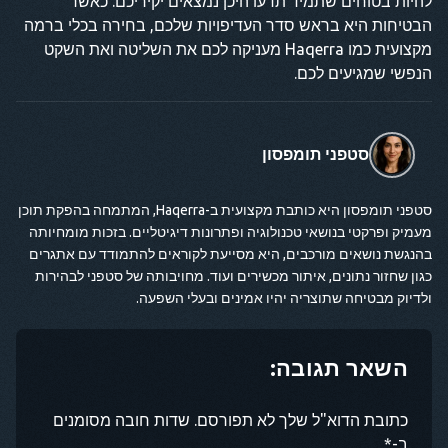
להיות בטוחים שתמיד תדעו היכן נמצאים יקיריכם. כאשר
הבטיחות היא בראש סדר העדיפויות שלכם, בחירה בכלי ברמה
מקצועית כמו Haqerra מעניקה לכם את השליטה ואת השקט
הנפשי שמגיעים לכם.
סטפני תומפסון
סטפני תומפסון היא כותבת מקצועית ב-Haqerra, המתמחה בהפקת תוכן
מעמיק ופרקטי בנושאי טכנולוגיה ופתרונות דיגיטליים. בזכות מומחיותה
בהנגשת נושאים מורכבים, היא מסייעת לקוראים להתמודד עם אתגרים
כגון שחזור נתונים, איתור מכשירים ועוד. מחויבותה של סטפני לבהירות
ולדיוק מבטיחה שתוצריה יהיו אמינים ובעלי השפעה.
השאר תגובה:
כתובת הדוא"ל שלך לא תפורסם. שדות חובה מסומנים
ב-*