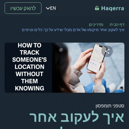
להאק עכשיו
EN
דף הבית
מדריכים
נקודה
איך לעקוב אחר מיקומו של אדם מבלי שידע על כך: כלים וטיפים
ת
רו
מ-
שתף מאמר זה
SV
קו
טוויטר
פייסבוק
העתק קישור
אל
סטפני תומפסון
אר
איך לעקוב אחר
BG
CS