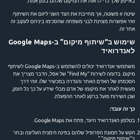
באייפון שלך כדי לראות את המיקום שלהם בזמן אמת.
שיטה זו פשוטה, אך מחייבת את הצד השני ליזום את השיתוף.
זוהי אפשרות מצוינת לבני משפחה שהסכימו ביניהם לעקוב זה
אחר זה.
שימוש ב“שיתוף מיקום” ב-Google Maps
לאנדרואיד
משתמשי אנדרואיד יכולים להשתמש ב-Google Maps לשיתוף
מיקום. בדומה לשירות “Find My” של אפל, הדבר מצריך את
הסכמתו של האדם האחר והגדרה במכשיר שלו. זוהי דרך
מעשית לאתר את מיקומו של אדם מבלי שידע על כך כל הזמן,
שכן השירות פועל ברקע לאחר ההפעלה.
כך זה עובד:
בטלפון האנדרואיד היעד, פתח את Google Maps.
הקש על תמונת הפרופיל שלהם בפינה הימנית העליונה ובחר
ב“שיתוף מיקום”.”