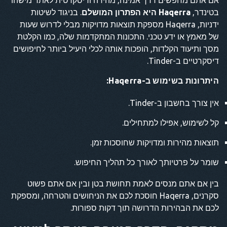
אם אתם מחפשים דרך אמינה, מהירה ודיסקרטית לאתר מישהו
בטינדר,
Haqerra היא הפתרון המושלם
. בניגוד לשיטות
ידניות, Haqerra מספקת תוצאות מדויקות מבלי לדרוש שעות
של מאמץ או ידע טכני. התכונות המתקדמות שלה, כמו הקלטת
מסך ותיעוד הקלדות, הופכות אותה לכלי היעיל ביותר לחיפושים
דיסקרטיים ב-Tinder.
היתרונות בשימוש ב-Haqerra:
אין צורך בחשבון ב-Tinder.
קל לשימוש, אפילו למתחילים.
תוצאות מהירות ומדויקות שחוסכות זמן.
שומר על פרטיותך לאורך כל תהליך החיפוש.
בין אם אתם מנסים לאמת תחושת בטן ובין אם אתם פשוט
סקרנים, Haqerra חוסכת לכם את הניחושים והטרחה, ומספקת
לכם את הבהירות הדרושה תוך דקות ספורות.