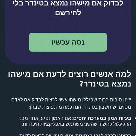
לבדוק אם מישהו נמצא בטינדר בלי
להירשם
נסה עכשיו
למה אנשים רוצים לדעת אם מישהו
נמצא בטינדר?
ישנן סיבות רבות שבגללן מישהו עשוי לרצות לבדוק אם לאדם
מסוים יש חשבון בטינדר. הנה כמה מהנפוצות שבהן:
בעיות אמון במערכת יחסים
: אם האמון נפגע, אחד מבני
הזוג עלול לחשוד שהשני משתמש באפליקציות היכרויות.
ברצוני לברר לגבי הזמינות
: אנשים עשויים לרצות לדעת