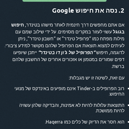
2. נסה את חיפוש Google
אם אתם מחפשים דרך חינמית לאתר מישהו בטינדר,
חיפוש
בגוגל
עשוי לעזור במקרים מסוימים. על ידי שילוב שמם עם
מילות מפתח כמו “פרופיל טינדר” או “חשבון טינדר”, ניתן
לעיתים למצוא תוצאות אם הפרופיל שלהם מקושר למידע ציבורי.
לדוגמה, חיפוש
“הפרופיל של ג'ון דו בטינדר”
ייתכן שיופיעו
דפים שמורים במטמון או אזכורים אחרים של החשבון שלהם
ברשת.
עם זאת, לשיטה זו יש מגבלות:
רוב הפרופילים ב-Tinder אינם מופיעים באינדקס של מנועי
החיפוש.
התוצאות עלולות להיות לא אמינות, והבדיקה שלהן עשויה
להיות ממושכת.
הוא חסר את הדיוק של כלים כמו Haqerra.