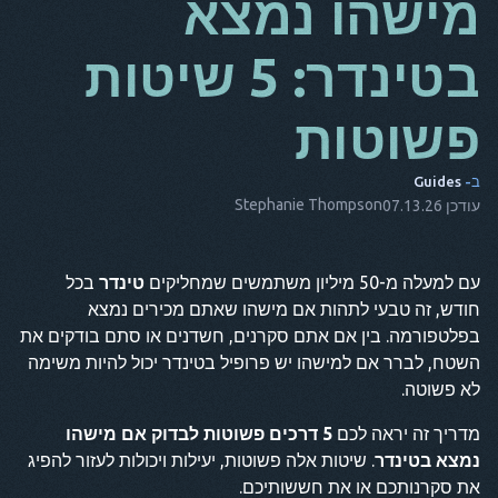
מישהו נמצא
מאז
בטינדר: 5 שיטות
זה
פשוטות
שישי
NL
ב-
Guides
ES
Stephanie Thompson
עודכן 07.13.26
ת
עם למעלה מ-50 מיליון משתמשים שמחליקים
טינדר
בכל
נקודה
חודש, זה טבעי לתהות אם מישהו שאתם מכירים נמצא
הוא
בפלטפורמה. בין אם אתם סקרנים, חשדנים או סתם בודקים את
השטח, לברר אם למישהו יש פרופיל בטינדר יכול להיות משימה
לא פשוטה.
מדריך זה יראה לכם
5 דרכים פשוטות לבדוק אם מישהו
נמצא בטינדר
. שיטות אלה פשוטות, יעילות ויכולות לעזור להפיג
את סקרנותכם או את חששותיכם.