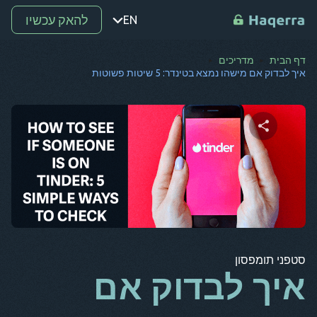
להאק עכשיו
EN
דף הבית
מדריכים
נקודה
איך לבדוק אם מישהו נמצא בטינדר: 5 שיטות פשוטות
ת
רו
מ-
שתף מאמר זה
SV
קו
טוויטר
פייסבוק
העתק קישור
אל
סטפני תומפסון
אר
איך לבדוק אם
BG
CS