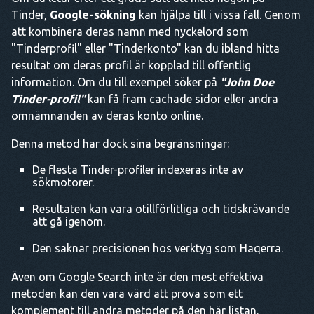
Tinder,
Google-sökning
kan hjälpa till i vissa fall. Genom
att kombinera deras namn med nyckelord som
"Tinderprofil" eller "Tinderkonto" kan du ibland hitta
resultat om deras profil är kopplad till offentlig
information. Om du till exempel söker på
"John Doe
Tinder-profil"
kan få fram cachade sidor eller andra
omnämnanden av deras konto online.
Denna metod har dock sina begränsningar:
De flesta Tinder-profiler indexeras inte av
sökmotorer.
Resultaten kan vara otillförlitliga och tidskrävande
att gå igenom.
Den saknar precisionen hos verktyg som Haqerra.
Även om Google Search inte är den mest effektiva
metoden kan den vara värd att prova som ett
komplement till andra metoder på den här listan.