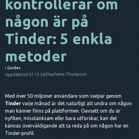
kontrollerar om
DA
någon är på
IT
Tinder: 5 enkla
FR
NL
metoder
ES
i
Guides
TR
Stephanie Thompson
Uppdaterad 07.13.26
PT
HAN
Med över 50 miljoner användare som swipar genom
Tinder
varje månad är det naturligt att undra om någon
man känner finns på plattformen. Oavsett om du är
nyfiken, misstänksam eller bara utforskar, kan det
kännas överväldigande att ta reda på om någon har en
Tinder-profil.