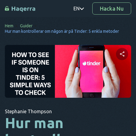
Hacka Nu
EN
Hem
Guider
PT
Hur man kontrollerar om någon är på Tinder: 5 enkla metoder
TR
RO
DE
Dela denna artikel
SV
KO
Twitter
Facebook
Kopiera länk
EL
Stephanie Thompson
AR
Hur man
BG
CS