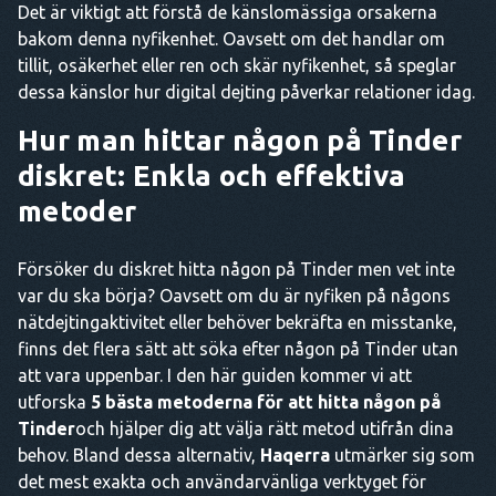
Det är viktigt att förstå de känslomässiga orsakerna
bakom denna nyfikenhet. Oavsett om det handlar om
tillit, osäkerhet eller ren och skär nyfikenhet, så speglar
dessa känslor hur digital dejting påverkar relationer idag.
Hur man hittar någon på Tinder
diskret: Enkla och effektiva
metoder
Försöker du diskret hitta någon på Tinder men vet inte
var du ska börja? Oavsett om du är nyfiken på någons
nätdejtingaktivitet eller behöver bekräfta en misstanke,
finns det flera sätt att söka efter någon på Tinder utan
att vara uppenbar. I den här guiden kommer vi att
utforska
5 bästa metoderna för att hitta någon på
Tinder
och hjälper dig att välja rätt metod utifrån dina
behov. Bland dessa alternativ,
Haqerra
utmärker sig som
det mest exakta och användarvänliga verktyget för