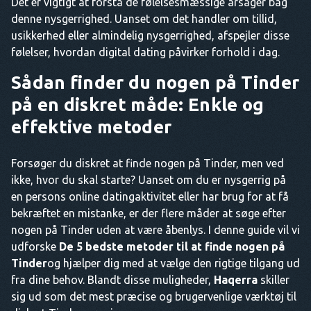
Det er vigtigt at forstå de følelsesmæssige årsager bag
denne nysgerrighed. Uanset om det handler om tillid,
usikkerhed eller almindelig nysgerrighed, afspejler disse
følelser, hvordan digital dating påvirker forhold i dag.
Sådan finder du nogen på Tinder
på en diskret måde: Enkle og
effektive metoder
Forsøger du diskret at finde nogen på Tinder, men ved
ikke, hvor du skal starte? Uanset om du er nysgerrig på
en persons online datingaktivitet eller har brug for at få
bekræftet en mistanke, er der flere måder at søge efter
nogen på Tinder uden at være åbenlys. I denne guide vil vi
udforske
De 5 bedste metoder til at finde nogen på
Tinder
og hjælper dig med at vælge den rigtige tilgang ud
fra dine behov. Blandt disse muligheder,
Haqerra
skiller
sig ud som det mest præcise og brugervenlige værktøj til