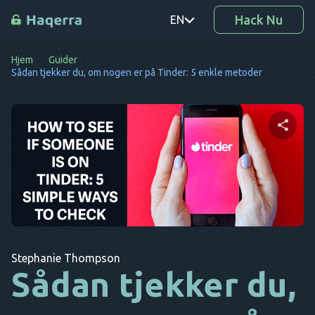
Hack Nu
EN
Hjem
Guider
PT
Sådan tjekker du, om nogen er på Tinder: 5 enkle metoder
TR
RO
DE
Del denne artikel
SV
KO
Twitter
Facebook
Kopier link
EL
Stephanie Thompson
AR
Sådan tjekker du,
BG
CS