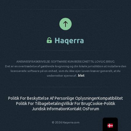
ANSVARSFRASKRIVELSE: SOFTWARE KUN BEREGNET TIL LOVLIG BRUG
Det er en overtrædelse af gældende lovgivning og din lokale jurisdiktion at installere den
licenserede software på en enhed, som du ikke ejer. Loven kræver generelt, at du
underretter ejerne af...
blot
Politik For Beskyttelse Af Personlige Oplysninger
Kompatibilitet
Politik For Tilbagebetaling
Vilkår For Brug
Cookie-Politik
Juridisk Information
Kontakt Os
Forum
© 2026 Haqerra.com