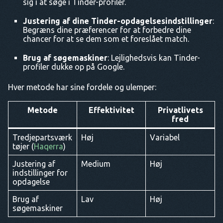
sig i at søge i Tinder-profiler.
Justering af dine Tinder-opdagelsesindstillinger
:
Begræns dine præferencer for at forbedre dine
chancer for at se dem som et foreslået match.
Brug af søgemaskiner
: Lejlighedsvis kan Tinder-
profiler dukke op på Google.
Hver metode har sine fordele og ulemper:
Metode
Effektivitet
Privatlivets
fred
Tredjepartsværk
Høj
Variabel
tøjer (
Haqerra
)
Justering af
Medium
Høj
indstillinger for
opdagelse
Brug af
Lav
Høj
søgemaskiner