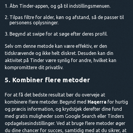
Åbn Tinder-appen, og gå til indstillingsmenuen.
Tilpas filtre for alder, køn og afstand, så de passer til
personens oplysninger.
Begynd at swipe for at søge efter deres profil.
Selv om denne metode kan være effektiv, er den
tidskrævende og ikke helt diskret. Desuden kan din
aktivitet på Tinder være synlig for andre, hvilket kan
kompromittere dit privatliv.
5. Kombiner flere metoder
For at få det bedste resultat bør du overveje at
kombinere flere metoder. Begynd med
Haqerra
for hurtig
og præcis information, og krydstjek derefter dine fund
med gratis muligheder som Google Search eller Tinders
opdagelsesindstillinger. Ved at bruge flere metoder øger
du dine chancer for succes, samtidig med at du sikrer, at