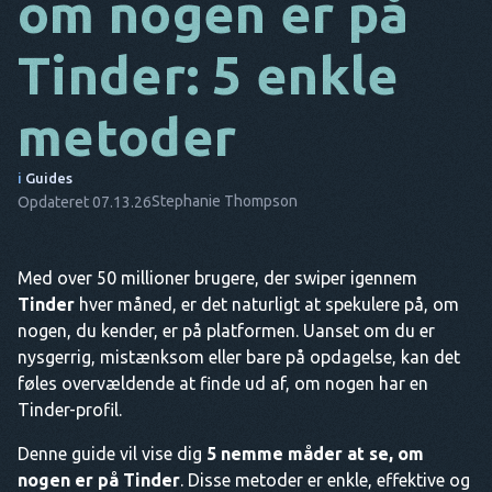
om nogen er på
DA
Tinder: 5 enkle
IT
metoder
FR
NL
i
Guides
Stephanie Thompson
Opdateret 07.13.26
ES
TR
Med over 50 millioner brugere, der swiper igennem
PT
Tinder
hver måned, er det naturligt at spekulere på, om
HAN
nogen, du kender, er på platformen. Uanset om du er
nysgerrig, mistænksom eller bare på opdagelse, kan det
føles overvældende at finde ud af, om nogen har en
Tinder-profil.
Denne guide vil vise dig
5 nemme måder at se, om
nogen er på Tinder
. Disse metoder er enkle, effektive og