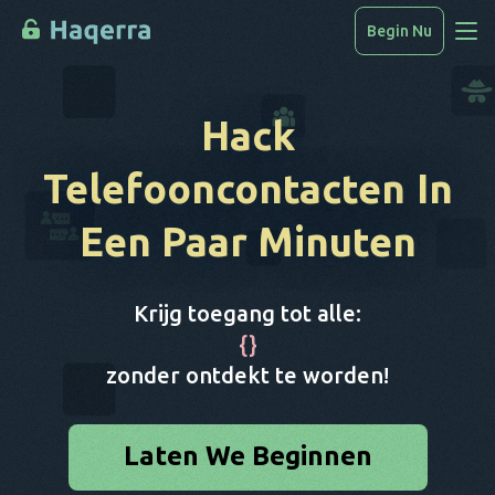
Begin Nu
Toegang Tot Gegevens
Hack
Hoe Te Hacken
Telefooncontacten
In
Apparatenlijst
Een Paar Minuten
FAQ
Blog
Krijg toegang tot alle:
{
}
zonder ontdekt te worden!
Laten We Beginnen