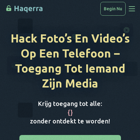
Begin Nu
Toegang Tot Gegevens
Hack Foto’s En Video’s
Hoe Te Hacken
Op Een Telefoon
–
Apparatenlijst
Toegang Tot Iemand
FAQ
Zijn Media
Blog
Krijg toegang tot alle:
{
}
zonder ontdekt te worden!