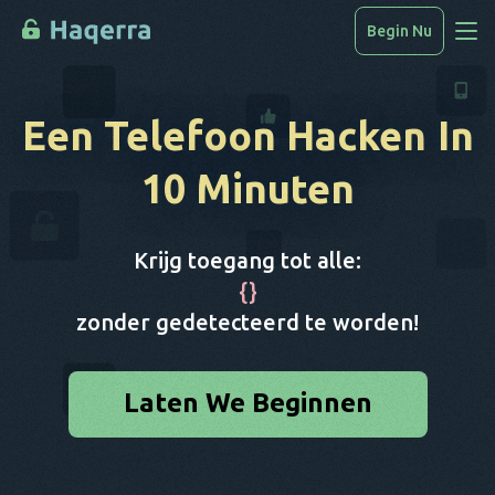
Begin Nu
Toegang Tot Gegevens
Een Telefoon Hacken
In
Hoe Te Hacken
10 Minuten
Apparatenlijst
FAQ
Krijg toegang tot alle:
Blog
{
}
zonder gedetecteerd te worden!
Laten We Beginnen