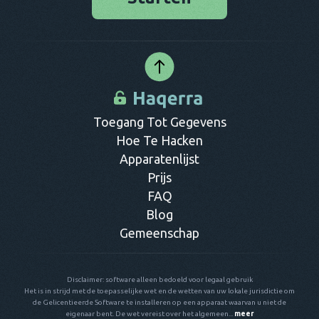
Wanneer je op zoek bent naar betrouwbare software om dit
mee te doen, is Haqerra een goede optie. Je kunt na
installatie een toestel op afstand volgen nadat je bij deze
dienst een persoonlijke account aanmaakt. Daarna kun je
jezelf aanmelden en op ieder gewenst moment inloggen om
toegang te krijgen en te kunnen zien wat er op de andere
telefoon allemaal gebeurt.
Toegang Tot Gegevens
Hoe Te Hacken
Apparatenlijst
Prijs
FAQ
Blog
Gemeenschap
Disclaimer: software alleen bedoeld voor legaal gebruik
Het is in strijd met de toepasselijke wet en de wetten van uw lokale jurisdictie om
de Gelicentieerde Software te installeren op een apparaat waarvan u niet de
eigenaar bent. De wet vereist over het algemeen...
meer