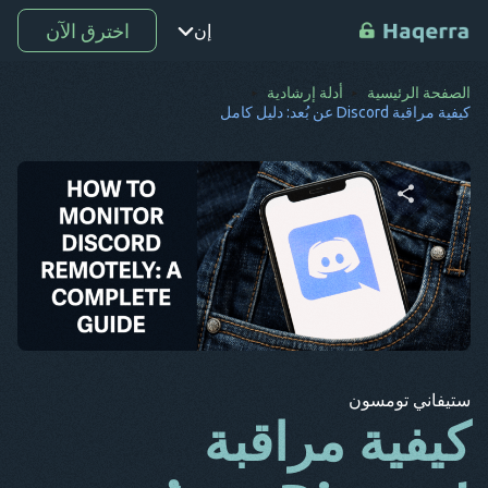
اخترق الآن
إن
الصفحة الرئيسية
أدلة إرشادية
نقطة
كيفية مراقبة Discord عن بُعد: دليل كامل
تر
رو
دي
شارك هذه المقالة
س ف
كو
تويتر
فيسبوك
نسخ الرابط
إل
ستيفاني تومسون
ع
كيفية مراقبة
ب غ
جـ