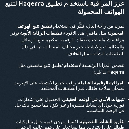
عزز المراقبة باستخدام تطبيق Haqerra لتتبع
الهواتف المحمولة
لمزيد من راحة البال، فكِّر في استخدام
تطبيق تتبع الهواتف
المحمولة
مثل هاقيرا. هذه الأقوياء
تطبيقات الرقابة الأبوية
توفر
مراقبة شاملة لحياة طفلك الرقمية. يمكنهم تتبع الرسائل
والمكالمات والأنشطة عبر مختلف المنصات، بما في ذلك
التطبيقات الشائعة مثل
الخلاف
.
تتضمن المزايا الرئيسية لاستخدام تطبيق تتبع مخصص مثل
Haqerra ما يلي:
المراقبة الرقمية الشاملة
: راقب جميع الأنشطة على الإنترنت
لضمان سلامة طفلك عبر التطبيقات المختلفة.
تنبيهات الأمان في الوقت الحقيقي
: الحصول على إشعارات
فورية حول أي نشاط مشبوه أو غير لائق، مما يسمح بالتدخل
في الوقت المناسب.
تقارير النشاط التفصيلية
: اكتساب رؤى قيمة حول سلوكيات
طفلك على الإنترنت، مما يساعدك على فهم عالمه الرقمي