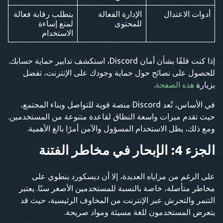
أدوات الاعتدال
الإدارة الفعالة
يتطلب رقابة فعالة
للمحتوى
لمنع إساءة
الاستخدام
إذا كنت قلقًا بشأن أمان Discord، استكشف تدابير حماية حسابك.
للحصول على نصائح حول حماية وجودك على الإنترنت، تفضل
بزيارة
هذه الصفحة
.
في الأساس، تُعد Discord منصة قوية للتواصل وبناء المجتمع،
حيث تقدم ميزات واسعة النطاق لقاعدة متنوعة من المستخدمين.
ومع ذلك، يظل الاستخدام المسؤول والآمن أمرًا بالغ الأهمية.
الجزء 4: الإبحار في مخاطر الفتنة
على الرغم من مزاياه العديدة، إلا أن ديسكورد ينطوي على
مخاطر متأصلة، خاصة بالنسبة للمستخدمين الأصغر سنًا. يعتبر
التنمر والتحرش عبر الإنترنت من المخاوف الرئيسية، حيث قد
يتعرض المستخدمون للغة مسيئة ومواد صريحة.