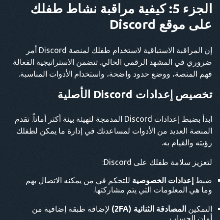
الجزء 5: كيفية مراقبة نشاط طفلك
على موقع Discord
إن المراقبة الاستباقية لاستخدام طفلك لمنصة Discord أمر
ضروري في المشهد الرقمي الحالي. تتضمن الاستراتيجية الفعالة
فهم المنصة، ووضع حدود واضحة، واستخدام الأدوات المناسبة.
تخصيص إعدادات Discord الأصلية
ابدأ بضبط إعدادات Discord المدمجة لتهيئة بيئة أكثر أماناً. تقدم
المنصة العديد من الأدوات لمساعدتك في إدارة ما يمكن لطفلك
رؤيته والقيام به.
لتعزيز سلامة طفلك على Discord:
ضبط
إعدادات الخصوصية
للتحكم في من يمكنه الاتصال بهم
وما هي المعلومات التي يتم مشاركتها.
التمكين
المصادقة الثنائية (2FA)
لإضافة طبقة إضافية من
أمان الحساب.