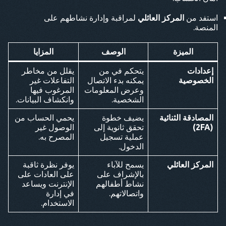
استفد من
المركز العائلي
لمراقبة وإدارة نشاطهم على
المنصة.
الميزة
الوصف
المزايا
إعدادات
يتحكم في من
يقلل من مخاطر
الخصوصية
يمكنه بدء الاتصال
التفاعلات غير
وعرض المعلومات
المرغوب فيها
الشخصية.
وانكشاف البيانات.
المصادقة الثنائية
يضيف خطوة
يحمي الحساب من
(2FA)
تحقق ثانوية إلى
الوصول غير
عملية تسجيل
المصرح به.
الدخول.
المركز العائلي
يسمح للآباء
يوفر نظرة ثاقبة
بالإشراف على
على العادات على
نشاط أطفالهم
الإنترنت ويساعد
واتصالاتهم.
في إدارة
الاستخدام.