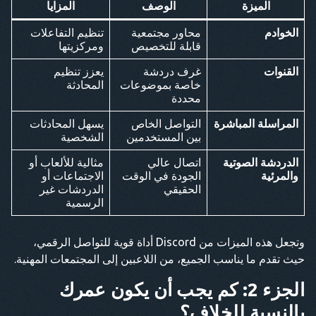
الميزة
الوصف
المزايا
الخوادم
محاور مجتمعية
تنظيم التفاعلات
قابلة للتخصيص
ومركزيتها
القنوات
غرف دردشة
يعزز تنظيم
خاصة بموضوعات
المحادثة
محددة
المراسلة المباشرة
التواصل الخاص
يسهل المحادثات
بين المستخدمين
الشخصية
الدردشة الصوتية
اتصال عالي
مثالية للألعاب أو
والمرئية
الجودة في الوقت
الاجتماعات أو
الحقيقي
الدردشات غير
الرسمية
وتجعل هذه الميزات من Discord أداة قوية للتواصل الرقمي،
حيث تقدم ما يناسب الجميع، من اللاعبين إلى المجتمعات المهنية.
الجزء 2: كم يجب أن يكون عمرك
بالنسبة للخلاف؟