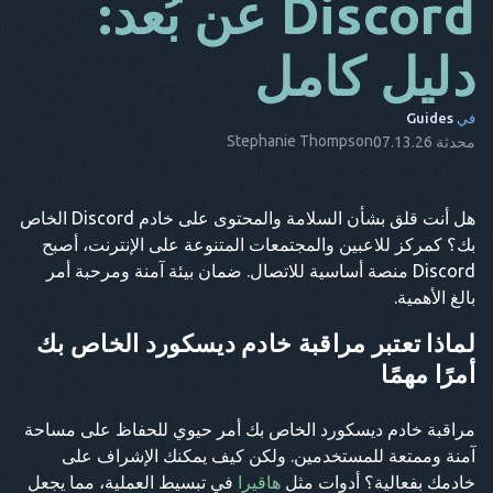
Discord عن بُعد:
دا
دليل كامل
إنه
في
Guides
الأب
Stephanie Thompson
محدثة 07.13.26
ن.ل
إيس
هل أنت قلق بشأن السلامة والمحتوى على خادم Discord الخاص
بك؟ كمركز للاعبين والمجتمعات المتنوعة على الإنترنت، أصبح
تر
Discord منصة أساسية للاتصال. ضمان بيئة آمنة ومرحبة أمر
نقطة
بالغ الأهمية.
هو
لماذا تعتبر مراقبة خادم ديسكورد الخاص بك
أمرًا مهمًا
مراقبة خادم ديسكورد الخاص بك أمر حيوي للحفاظ على مساحة
آمنة وممتعة للمستخدمين. ولكن كيف يمكنك الإشراف على
خادمك بفعالية؟ أدوات مثل
هاقيرا
في تبسيط العملية، مما يجعل