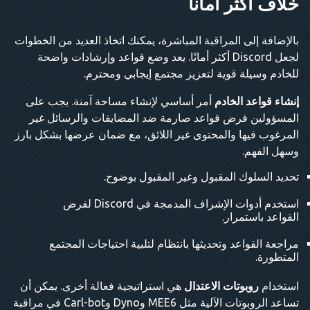
خلاف أكثر أماناً
بالإضافة إلى المراقبة المباشرة، يمكنك اتخاذ العديد من الخطوات
لجعل Discord أكثر أمانًا. يعد وضع قواعد وإرشادات واضحة
للخادم وسيلة قوية لتعزيز مجتمع إيجابي ومحترم.
إنشاء قواعد الخادم
أمر أساسي لإنشاء مساحة آمنة. يجب على
المسؤولين فرض قواعد صارمة ضد المضايقات والرسائل غير
المرغوب فيها والمحتوى غير اللائق، مع ضمان عرضها بشكل بارز
وسهل الفهم.
تحديد السلوك المقبول وغير المقبول بوضوح.
استخدم أدوات الإشراف المدمجة في Discord لفرض
القواعد باستمرار.
مراجعة القواعد وتحديثها بانتظام لتلبية احتياجات المجتمع
المتطورة.
استخدام
روبوتات الاعتدال
هي استراتيجية فعالة أخرى. يمكن أن
تساعد الروبوتات الآلية مثل MEE6 وDyno وCarl-bot في مراقبة