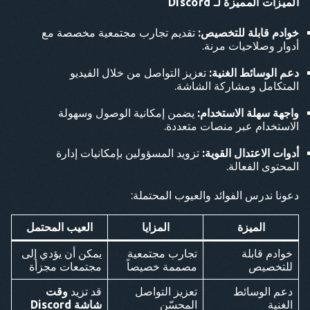
الميزات المميزة لـ Discord
خوادم قابلة للتخصيص:
تقديم تجارب مجتمعية مخصصة مع
أدوار وصلاحيات مرنة.
دعم الوسائط الغنية:
تعزيز التواصل من خلال الفيديو
المتكامل ومشاركة الشاشة.
واجهة سهلة الاستخدام:
يضمن إمكانية الوصول وسهولة
الاستخدام عبر منصات متعددة.
أدوات الاعتدال القوية:
تزويد المسؤولين بإمكانيات إدارة
المحتوى الفعالة.
دعونا ندرس الفوائد والعيوب المحتملة:
الميزة
المزايا
العيب المحتمل
خوادم قابلة
تجارب مجتمعية
يمكن أن يؤدي إلى
للتخصيص
مصممة خصيصاً
مجتمعات مجزأة
دعم الوسائط
تعزيز التواصل
قد تزيد
وقت
الغنية
المحسّن
شاشة Discord