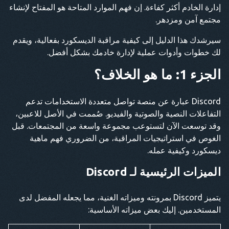
إدارة الخادم أكثر كفاءة. إن فهم الموارد المتاحة هو المفتاح لإنشاء
مجتمع آمن ومزدهر.
سيرشدك هذا الدليل إلى كيفية مراقبة الديسكورد بفعالية، ويقدم
لك خطوات وأدوات عملية لإدارة خادمك بشكل أفضل.
الجزء 1: ما هو الخلاف؟
Discord عبارة عن منصة تواصل متعددة الاستخدامات تدعم
التفاعلات النصية والصوتية والفيديو. صُممت في الأصل للاعبين،
وقد توسعت الآن لتستوعب مجموعة واسعة من المجتمعات. قبل
الغوص في استراتيجيات المراقبة، من الضروري فهم ماهية
ديسكورد وكيفية عمله.
الميزات الرئيسية لـ Discord
يتميز Discord بمرونته وميزاته الغنية، مما يجعله المفضل لدى
المستخدمين. إليك بعض ميزاته الأساسية: