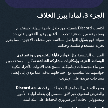
الجزء 3. لماذا يبرز الخلاف
اكتسب Discord شعبيته من خلال واجهة سهلة الاستخدام
ومجموعة ميزات غنية تجذب اللاعبين وغير اللاعبين على حد
سواء. فهو يسهّل التواصل بسلاسة عبر مختلف الأجهزة، مما يعزز
تجربة مستخدم سلسة وجذابة.
الميزات الرئيسية مثل
خوادم قابلة للتخصيص، ودعم قوي
للوسائط الغنية، وإمكانيات مشاركة الشاشة
تمكين المستخدمين
من بناء مجتمعات ديناميكية. تسمح هذه الأدوات للأفراد بتكييف
خوادمهم بما يتناسب مع احتياجاتهم بدقة، مما يؤدي إلى إنشاء
مساحات فريدة على الإنترنت.
ومع ذلك، فإن المخاوف المحيطة بـ
وقت شاشة Discord
والتعرض لمحتوى غير لائق مستمر. إن يقظة أولياء الأمور
ومسؤولي الخادم أمر ضروري للحفاظ على بيئة آمنة.