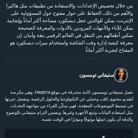
من خلال تخصيص الإعدادات، والاستفادة من تطبيقات مثل هاكيرا
والأهم من ذلك، الحفاظ على حوار مفتوح حول المسؤولية على
الإنترنت، يمكن للوالدين جعل ديسكورد مساحة أكثر أماناً وإيجابية.
يمكن للآباء والأمهات المزودين بالأدوات والمعرفة الصحيحة
تمكين أطفالهم من التنقل في العالم الرقمي بثقة وأمان. إن
معرفة كيفية إدارة وقت الشاشة واستخدام ميزات ديسكورد هو
المفتاح لتجربة أكثر أماناً.
ستيفاني تومسون
تعمل ستيفاني تومبسون كاتبة محترفة في موقع Haqerra، وهي مكرسة
لتقديم محتوى ثاقب وعملي عن التكنولوجيا والحلول الرقمية. وبفضل خبرتها
في تبسيط الموضوعات المعقدة، فهي تمكّن القراء من مواجهة التحديات
مثل استعادة البيانات وتتبع الأجهزة وغيرها. ويضمن التزام ستيفاني بالوضوح
والدقة أن يكون عملها موثوقًا ومؤثرًا في الوقت نفسه.