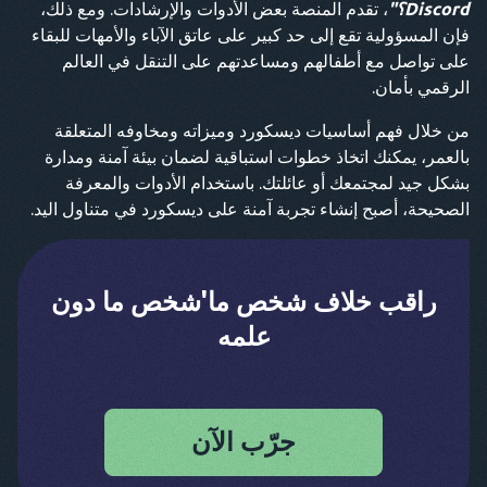
Discord؟"
، تقدم المنصة بعض الأدوات والإرشادات. ومع ذلك،
فإن المسؤولية تقع إلى حد كبير على عاتق الآباء والأمهات للبقاء
على تواصل مع أطفالهم ومساعدتهم على التنقل في العالم
الرقمي بأمان.
من خلال فهم أساسيات ديسكورد وميزاته ومخاوفه المتعلقة
بالعمر، يمكنك اتخاذ خطوات استباقية لضمان بيئة آمنة ومدارة
بشكل جيد لمجتمعك أو عائلتك. باستخدام الأدوات والمعرفة
الصحيحة، أصبح إنشاء تجربة آمنة على ديسكورد في متناول اليد.
راقب خلاف شخص ما'شخص ما دون
علمه
جرّب الآن