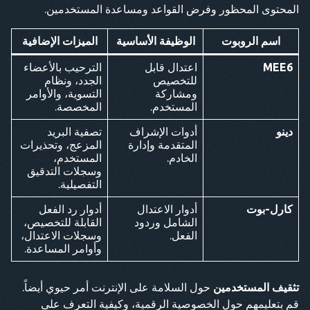
المحتوى المحظور وفرض القواعد ومساعدة المستخدمين.
اسم الروبوت
الوظيفة الأساسية
الميزات الإضافية
MEE6
اعتدال قابل
الترحيب بالأعضاء
للتخصيص
الجدد، ونظام
ومشاركة
التسوية، والأوامر
المستخدم.
المخصصة.
دينو
أدوات الإشراف
تصفية البريد
المتقدمة وإدارة
المزعج، وتحذيرات
الخادم.
المستخدم،
وسجلات التدقيق
التفصيلية.
كارل-بوت
أدوار الاعتدال
أدوار رد الفعل
الشامل وردود
القابلة للتخصيص،
الفعل.
وسجلات الاعتدال،
وأوامر المساعدة.
تثقيف المستخدمين
حول السلامة على الإنترنت أمر حيوي أيضاً.
قم بتعليمهم حول الخصوصية الرقمية، وكيفية التعرف على