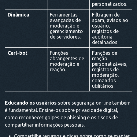
personalizados.
Dinâmica
Ferramentas
Filtragem de
avançadas de
spam, avisos ao
moderação e
usuário,
gerenciamento
registros de
de servidores.
auditoria
detalhados.
Carl-bot
Funções
Funções de
abrangentes de
reação
moderação e
personalizáveis,
reação.
registros de
moderação,
comandos
utilitários.
Educando os usuários
sobre segurança on-line também
é fundamental. Ensine-os sobre privacidade digital,
como reconhecer golpes de phishing e os riscos de
compartilhar informações pessoais.
Compartilhe recursos e dicas sobre como se manter