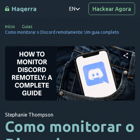
Hackear Agora
EN
Início
Guias
PT
Como monitorar o Discord remotamente: Um guia completo
TR
RO
DE
Compartilhe este artigo
SV
KO
Twitter
Facebook
Copiar link
EL
Stephanie Thompson
AR
Como monitorar o
BG
CS