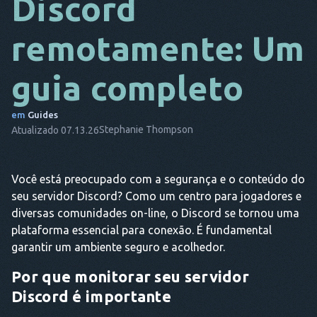
Discord
DA
remotamente: Um
ELE
guia completo
FR
NL
em
Guides
Stephanie Thompson
Atualizado 07.13.26
ES
TR
Você está preocupado com a segurança e o conteúdo do
PT
seu servidor Discord? Como um centro para jogadores e
ELE
diversas comunidades on-line, o Discord se tornou uma
plataforma essencial para conexão. É fundamental
garantir um ambiente seguro e acolhedor.
Por que monitorar seu servidor
Discord é importante