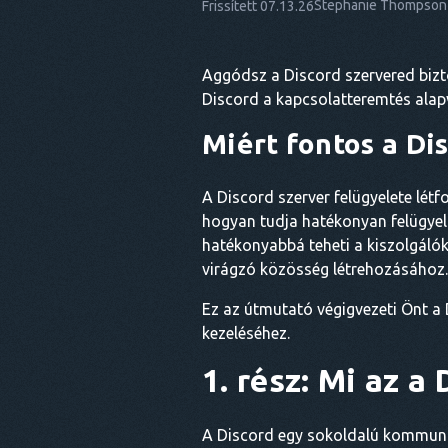
Stephanie Thompson
Frissített 07.13.26
Aggódsz a Discord szervered bizt
Discord a kapcsolatteremtés alap
Miért fontos a Di
A Discord szerver felügyelete lét
hogyan tudja hatékonyan felügyel
hatékonyabbá teheti a kiszolgálók
virágzó közösség létrehozásához.
Ez az útmutató végigvezeti Önt a 
kezeléséhez.
1. rész: Mi az a
A Discord egy sokoldalú kommunik