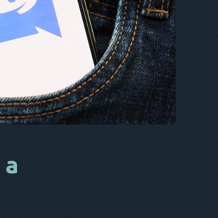
CS
DA
EZ
FR
NL
ES
TR
PT
Ő
 a