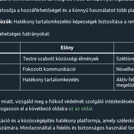
ztosítja a hozzáférhetőséget és a könnyű használatot több pl
özök:
Hatékony tartalomkezelési képességek biztosítása a r
lehetséges hátrányokat:
Előny
Testre szabott közösségi élmények
Széttör
Fokozott kommunikáció
Növelhe
Hatékony tartalomkezelés
Aktív fe
megelőz
iatt, vizsgáld meg a fiókod védelmét szolgáló intézkedéseket
togasson el a következő oldalra
ez az oldal
.
ció és a közösségépítés hatékony platformja, amely széleskö
 számára. Mindazonáltal a felelős és biztonságos használat to