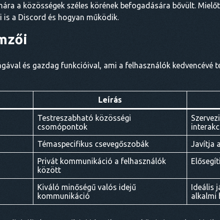
ára a közösségek széles körének befogadására bővült. Mielőtt
i is a Discord és hogyan működik.
emzői
gával és gazdag funkcióival, ami a felhasználók kedvencévé te
Leírás
Testreszabható közösségi
Szervezi
csomópontok
interakc
Témaspecifikus csevegőszobák
Javítja 
Privát kommunikáció a felhasználók
Elősegít
között
Kiváló minőségű valós idejű
Ideális
kommunikáció
alkalmi