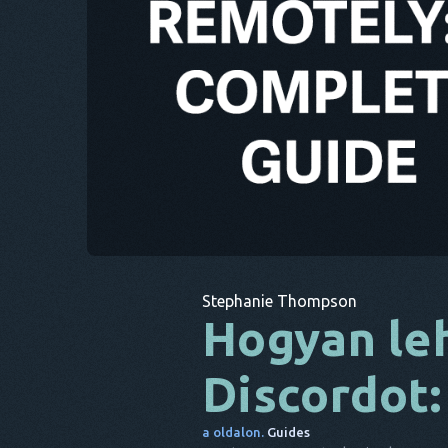
Stephanie Thompson
Hogyan leh
Discordot
a oldalon.
Guides