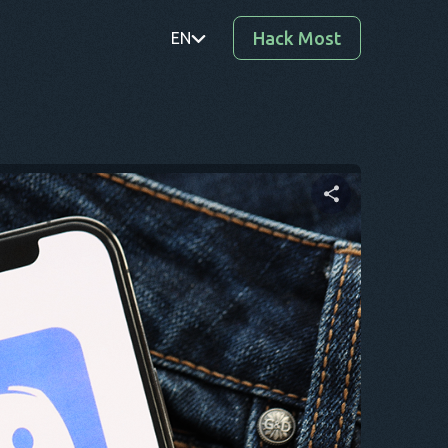
Hack Most
EN
PT
TR
RO
DE
Ossza meg ezt a cikket
SV
KO
Twitter
Facebook
Link másolása
EL
AR
BG