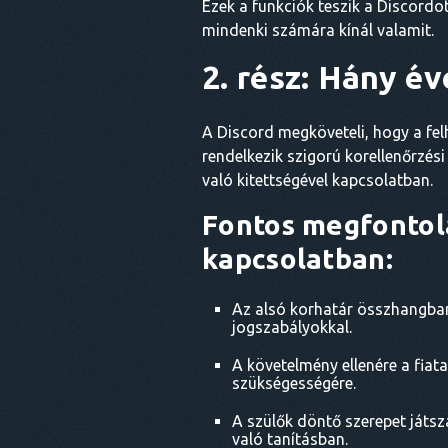
Ezek a funkciók teszik a Discord
mindenki számára kínál valamit.
2. rész: Hány é
A Discord megköveteli, hogy a fel
rendelkezik szigorú korellenőrzés
való kitettségével kapcsolatban.
Fontos megfontol
kapcsolatban:
Az alsó korhatár összhangban
jogszabályokkal.
A követelmény ellenére a fiata
szükségességére.
A szülők döntő szerepet játsz
való tanításban.