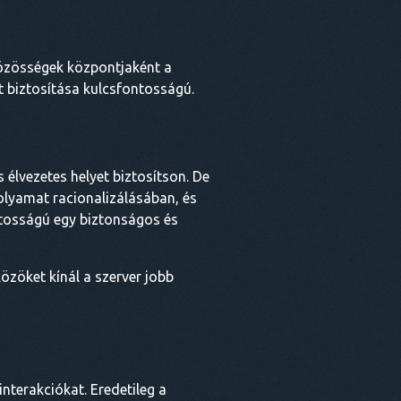
közösségek központjaként a
t biztosítása kulcsfontosságú.
élvezetes helyet biztosítson. De
olyamat racionalizálásában, és
ntosságú egy biztonságos és
özöket kínál a szerver jobb
terakciókat. Eredetileg a