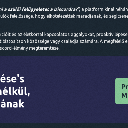
i a szülői felügyeletet a Discordra?”
, a platform kínál néhá
zülők felelőssége, hogy elkötelezettek maradjanak, és segíts
kcióit és az életkorral kapcsolatos aggályokat, proaktív lépés
et biztosítson közössége vagy családja számára. A megfelelő e
Discord-élmény megteremtése.
ése's
Pr
nélkül,
M
nának