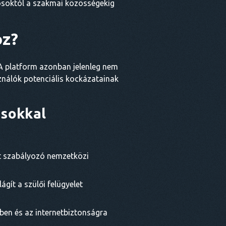
kosoktól a szakmai közösségekig
oz?
 A platform azonban jelenleg nem
ználók potenciális kockázatainak
ásokkal
t szabályozó nemzetközi
ágít a szülői felügyelet
ben és az internetbiztonságra