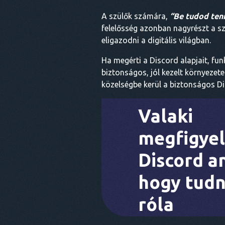
A szülők számára,
“Be tudod tenn
felelősség azonban nagyrészt a s
eligazodni a digitális világban.
Ha megérti a Discord alapjait, fun
biztonságos, jól kezelt környezet
közelségbe kerül a biztonságos 
Valaki
megfigyel
Discord a
hogy tud
róla