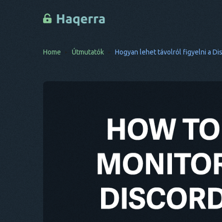
Home
Útmutatók
Hogyan lehet távolról figyelni a D