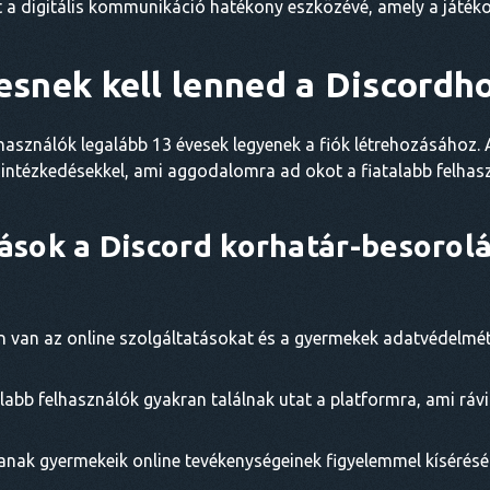
ot a digitális kommunikáció hatékony eszközévé, amely a játé
vesnek kell lenned a Discordh
használók legalább 13 évesek legyenek a fiók létrehozásához.
i intézkedésekkel, ami aggodalomra ad okot a fiatalabb felhas
ások a Discord korhatár-besorol
 van az online szolgáltatásokat és a gyermekek adatvédelmé
labb felhasználók gyakran találnak utat a platformra, ami rávil
anak gyermekeik online tevékenységeinek figyelemmel kísérésé