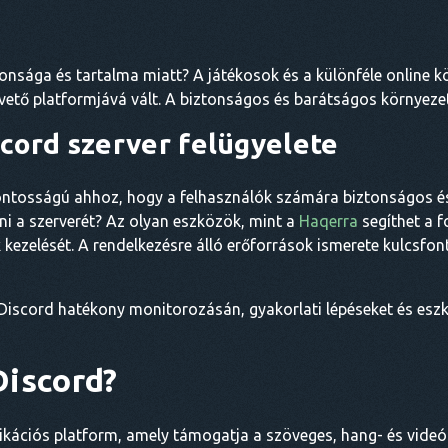
onsága és tartalma miatt? A játékosok és a különféle online 
vető platformjává vált. A biztonságos és barátságos környeze
scord szerver felügyelete
fontosságú ahhoz, hogy a felhasználók számára biztonságos és 
ni a szerverét? Az olyan eszközök, mint a
Haqerra
segíthet a f
 kezelését. A rendelkezésre álló erőforrások ismerete kulcsfo
Discord hatékony monitorozásán, gyakorlati lépéseket és eszk
 Discord?
ációs platform, amely támogatja a szöveges, hang- és videóin