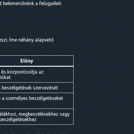
 belemerülnénk a felügyeleti
szi. Íme néhány alapvető
Előny
 és központosítja az
iókat
a beszélgetések szervezését
i a személyes beszélgetéseket
 játékhoz, megbeszélésekhez vagy
 beszélgetésekhez