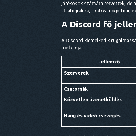
játékosok számára tervezték, de m
stratégiákba, fontos megérteni, m
A Discord fő jell
A Discord kiemelkedik rugalmassá
funkciója:
Jellemző
Szerverek
Csatornák
Közvetlen üzenetküldés
Hang és videó csevegés