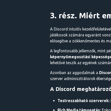
3. rész. Miért e
A Discord intuitív kezelőfelületé
játékosok számára egyaránt vonz
elősegítve a zökkenőmentes és ma
A legfontosabb jellemzők, mint p
képernyőmegosztási képesség
lehetővé teszik az egyének számára
Azonban az aggodalmak a
Disco
szerver adminisztrátorok éberség
A Discord meghatározó
Testreszabható szerverek:
Rich Media támogatás:
Fokoz