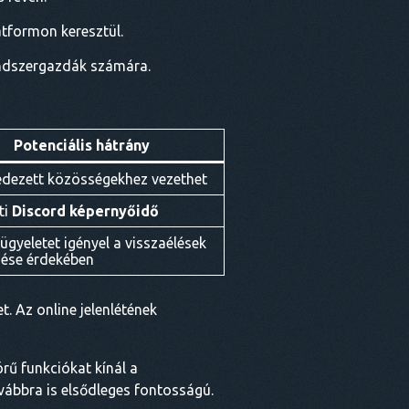
atformon keresztül.
endszergazdák számára.
Potenciális hátrány
edezett közösségekhez vezethet
ti
Discord képernyőidő
lügyeletet igényel a visszaélések
ése érdekében
. Az online jelenlétének
rű funkciókat kínál a
vábbra is elsődleges fontosságú.