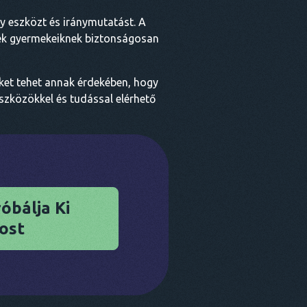
ny eszközt és iránymutatást. A
enek gyermekeiknek biztonságosan
eket tehet annak érdekében, hogy
szközökkel és tudással elérhető
óbálja Ki
ost