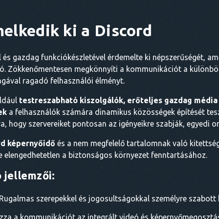
melkedik ki a Discord
vel és gazdag funkciókészletével érdemelte ki népszerűségét, a
ó. Zökkenőmentesen megkönnyíti a kommunikációt a különböz
gával ragadó felhasználói élményt.
éldául
testreszabható kiszolgálók, erőteljes gazdag média
ek
a felhasználók számára dinamikus közösségek építését tesz
, hogy szervereiket pontosan az igényeikre szabják, egyedi onl
rd képernyőidő
és a nem megfelelő tartalomnak való kitettség 
e elengedhetetlen a biztonságos környezet fenntartásához.
 jellemzői:
Rugalmas szerepekkel és jogosultságokkal személyre szabott 
za a kommunikációt az integrált videó és képernyőmegosztás